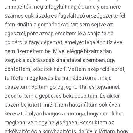
ünnepelték meg a fagylalt napját, amely örömére
számos cukrászda és fagylaltozó országszerte fél
áron kínálta a gombócokat. Mit sem sejtve az
egészről, pont aznap emeltem le a spájz felső
polcáról a fagyigépemet, amelyet legalább tíz éve
nem üzemeltem be. Mivel eléggé bizalmatlan
vagyok a cukrászdák kínálatával szemben, úgy
döntöttem, készítek házit. Vettem szép földi epret,
felfőztem egy kevés barna nádcukorral, majd
összeturmixoltam görög joghurttal és tejszínnel.
Beöntöttem a gépbe, és bekapcsoltam. És akkor
eszembe jutott, miért nem használtam sok éven
keresztül: olyan hangos a motorja, hogy nem lehet
meglenni vele egy helyiségben. Becsuktam az
erkélyajtót és a konyhaajtót is, de így is láttam, hogy