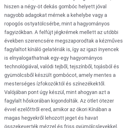
hiszen a négy-öt dekás gombóc helyett jóval
nagyobb adagokat mérnek a kehelybe vagy a
ropogós ostyatölcsérbe, mint a hagyományos
fagyizókban. A felfújt jégkrémek mellett az utóbbi
években szerencsére megszaporodtak a kézműves
fagylaltot kínáló gelatériák is, így az igazi ínyencek
is elnyalogathatnak egy-egy hagyományos
technológiával, valódi tejből, tejszínből, tojásból és
gyümölcsből készült gombócot, amely mentes a
mesterséges ízfokozóktól és színezékektől.
Valójában pont úgy készül, mint ahogyan azt a
fagylalt hőskorában kigondolták. Az ötlet ötezer
évvel ezelőttről ered, amikor az ókori Kínában a
magas hegyekről lehozott jeget és havat
összekeverték mézzel és friss gyümölcslevekkel.