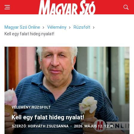
Magyar Szó Online
Vélemény
Rúzsfolt
Kell egy falat hideg nyalat!
VÉLEMÉNY/RÚZSFOLT
Kell egy falat hideg nyalat!
SZERZŐ:
HORVÁTH ZSUZSANNA
2026. MÁJUS 12. 12:35