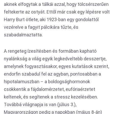
akinek elfogytak a tálkái azzal, hogy tölcsérszerűen
feltekerte az ostyát. Ettől már csak egy lépésre volt
Harry Burt ötlete, aki 1923-ban egy gondolattól
vezérelve a fagyit pálcikára tűzte, és
szabadalmaztatta.
A rengeteg ízesítésben és formában kapható
nyalánkság a világ egyik legkedveltebb desszertje,
amelynek fogyasztásakor, egyes kutatások szerint,
endorfin szabadul fel az agyban, pontosabban a
hipotalamuszban – a boldogsághormonok
csökkentik a fájdalomérzetet, eufóriaérzetet
keltenek, és segítenek a stressz kezelésében.
Továbbá világnapja is van (július 3.),
Magyarországon pedig a napokban (május 8-án)