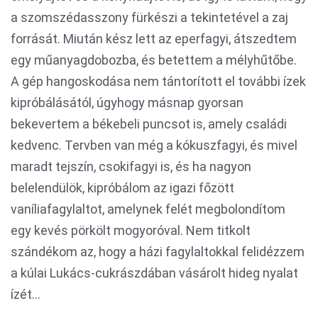
a szomszédasszony fürkészi a tekintetével a zaj
forrását. Miután kész lett az eperfagyi, átszedtem
egy műanyagdobozba, és betettem a mélyhűtőbe.
A gép hangoskodása nem tántorított el további ízek
kipróbálásától, úgyhogy másnap gyorsan
bekevertem a békebeli puncsot is, amely családi
kedvenc. Tervben van még a kókuszfagyi, és mivel
maradt tejszín, csokifagyi is, és ha nagyon
belelendülök, kipróbálom az igazi főzött
vaníliafagylaltot, amelynek felét megbolondítom
egy kevés pörkölt mogyoróval. Nem titkolt
szándékom az, hogy a házi fagylaltokkal felidézzem
a kúlai Lukács-cukrászdában vásárolt hideg nyalat
ízét...