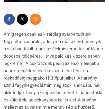
Amíg régen csak és kizárólag nyáron tudtunk
fagylaltot vásárolni, addig ma már az év bármelyik
szakában találhatunk az élelmiszerboltok hűtőiben
dobozos, tölcséres, illetve pálcikás kiszerelésben
jégkrémet. A cukrászdák pedig az első melegebb
napok megérkeztével közszemlére teszik a
roskadásig megpakolt hűtőpultjaikat. A harsány
színű fagyihegyek láttán még azok is elcsábulnak,
akik tudják, hogy az impozáns méretet habosítókkal
és különféle adalékanyagokkal érik el. A látvány
mellett az ár, valamint a mennyiség is húzóerő,