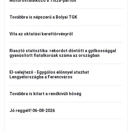
Motorostalálkozó a Tisza-parton
Továbbra is népszerű a Bolyai TGK
Vita az oktatási kerettörvényről
Riasztó statisztika: rekordot döntött a gyilkossággal
gyanúsított fiatalkorúak száma az országban
El-selejtező - Egygólos előnnyel utazhat
Lengyelországba a Ferencváros
Továbbra is kitart a rendkívüli hőség
Jó reggelt! 06-08-2026