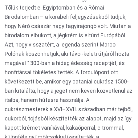
Tőlük terjedt el Egyiptomban és a Római
Birodalomban – a korabeli feljegyzésekből tudjuk,
hogy Néró császár nagy fagyirajongó volt. Miután a
birodalom elbukott, a jégkrém is eltűnt Európából.
Azt, hogy visszatért, a legenda szerint Marco
Polónak köszönhetjük, aki távol-keleti útjáról hozta
magával 1300-ban a hideg édesség receptjét, és
honfitársai tökéletesítették. A fordulópont ott
következett be, amikor egy cataniai cukrász 1500-
ban kitalálta, hogy a jeget nem keveri közvetlenül az
italba, hanem hűtésre használja. A
cukrászmesterek a XVI–XVII. században már tejből,
cukorból, tojásból készítették az alapot, majd az így
kapott krémet vaníliával, kakaóporral, citrommal,
különféle gyümölcsökkel ízesítették, a