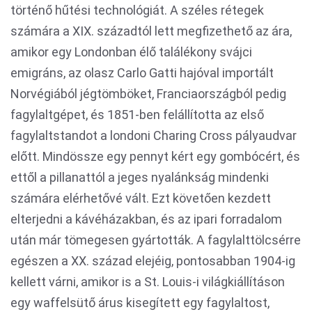
történő hűtési technológiát. A széles rétegek
számára a XIX. századtól lett megfizethető az ára,
amikor egy Londonban élő találékony svájci
emigráns, az olasz Carlo Gatti hajóval importált
Norvégiából jégtömböket, Franciaországból pedig
fagylaltgépet, és 1851-ben felállította az első
fagylaltstandot a londoni Charing Cross pályaudvar
előtt. Mindössze egy pennyt kért egy gombócért, és
ettől a pillanattól a jeges nyalánkság mindenki
számára elérhetővé vált. Ezt követően kezdett
elterjedni a kávéházakban, és az ipari forradalom
után már tömegesen gyártották. A fagylalttölcsérre
egészen a XX. század elejéig, pontosabban 1904-ig
kellett várni, amikor is a St. Louis-i világkiállításon
egy waffelsütő árus kisegített egy fagylaltost,