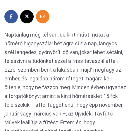
Naptárilag még tél van, de kint mást mutat a
hőmérő higanyszála: hét ágra süt a nap, langyos
szél lengedez, gyönyörű idő van, jókat lehet sétálni,
teleszívni a tüdőnket ezzel a friss tavasz-illattal.
Ezzel szemben bent a lakásban majd’ megfagy az
ember, és legalább három réteget magára kell
öltenie, hogy ne fázzon meg. Minden évben ugyanez
a forgatókönyv: amint a kinti hőmérséklet 15 fok
fölé szökik – attól függetlenül, hogy épp november,
január vagy március van –, az Újvidéki Távfűtő
Művek leállítja a fűtést. Értem én, hogy