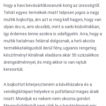
hogy a havi bevásárlókosarunk kong az ürességtől.
Tehát egyes termékek miatt teljesen jogos a nagy
multik bojkottja, ám azt is meg kell hagyni, hogy van
olyan áru is, ami olcsóbb, mint a sarki kisboltokban,
így érdemes lenne azokra is odafigyelni. Arra, hogy a
multik hatalmas felárral dolgoznak, a heti akciós
termékkatalógusból derül fény, ugyanis rengeteg
készítményt kínálnak eladásra akár 50 százalékos
árengedménnyel, és még akkor is van rajtuk
keresetük.
A bojkottot kiterjeszteném a kávéházakra és a
vendéglátóipari helyekre is pofátlanul magas áraik
miatt. Mondjuk ez nekem nem okozna gondot.
Meggyőződésből nem ülök le a barátnőmmel egy