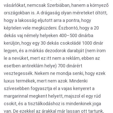
vásárlókat, nemcsak Szerbiában, hanem a környező
országokban is. A drágaság olyan méreteket öltött,
hogy a lakosság eljutott arra a pontra, hogy
képtelen vele megküzdeni. Észbontó, hogy a 20
dekás vaj némely helyeken 400–500 dinárba
kerüljön, hogy egy 30 dekás csokoládé 1000 dinár
legyen, és a márkás dezodorok darabját (nem írom
le a nevüket, mert ez itt nem a reklám, ebben az
esetben antireklám helye) 700 dinárért
vesztegessék. Nekem ne mondja senki, hogy ezek
luxus termékek, mert nem azok. Mindenki
szívesebben fogyasztja el a vajas kenyeret a
margarinnal megkent helyett, majszol el egy rúd
csokit, és a tisztálkodáshoz is mindenkinek joga
van. De ezekkel az árakkal már lassan ott tartunk,