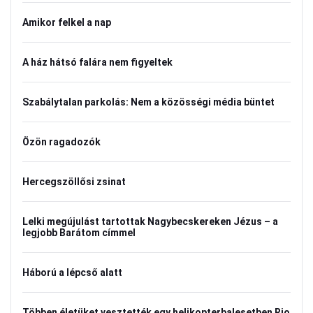
Amikor felkel a nap
A ház hátsó falára nem figyeltek
Szabálytalan parkolás: Nem a közösségi média büntet
Özön ragadozók
Hercegszöllősi zsinat
Lelki megújulást tartottak Nagybecskereken Jézus – a
legjobb Barátom címmel
Háború a lépcső alatt
Többen életüket vesztették egy helikopterbalesetben Rio