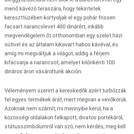
menő kávézó teraszára, hogy tekintetek
kereszttüzében kortyoljak el egy pohár frissen
facsart narancslevet 400 dinárért, inkább
megvendégelem őt otthonomban egy szelet házi
sütivel és az általam kikavart habos kávéval, és
amíg mi megváltjuk a világot, addig a férjem
kifacsarja a narancsot, amelyet kilónkénti 100
dináros áron vásároltunk akción.
Véleményem szerint a kereskedők azért turbózzák
fel egyes termékek árát, mert megvan a vevőkörük.
Azoknak nem számít, mi mennyibe kerül, ha a
közösségi oldalakon felkapott, divatos portékáról,
státusszimbólumról van szó, nem kérdés, meg kell