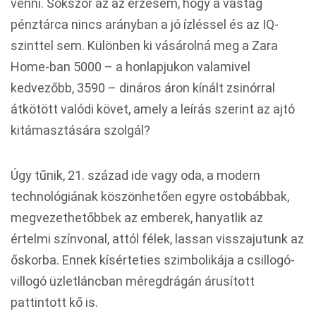
venni. Sokszor az az érzésem, hogy a vastag
pénztárca nincs arányban a jó ízléssel és az IQ-
szinttel sem. Különben ki vásárolná meg a Zara
Home-ban 5000 – a honlapjukon valamivel
kedvezőbb, 3590 – dináros áron kínált zsinórral
átkötött valódi követ, amely a leírás szerint az ajtó
kitámasztására szolgál?
Úgy tűnik, 21. század ide vagy oda, a modern
technológiának köszönhetően egyre ostobábbak,
megvezethetőbbek az emberek, hanyatlik az
értelmi színvonal, attól félek, lassan visszajutunk az
őskorba. Ennek kísérteties szimbolikája a csillogó-
villogó üzletláncban méregdrágán árusított
pattintott kő is.