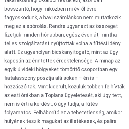
takarékossági okokból teszik ezt, azonban
bosszantó, hogy miközben mi évről évre
fagyoskodunk, a havi számlánkon nem mutatkozik
meg ez a spórolás. Rendre ugyanazt az összeget
fizetjük minden hónapban, egész éven át, mintha
teljes szolgáltatást nyújtottak volna a fűtési idény
alatt. Ez ugyanolyan bicskanyitogató, mint az ügy
kapcsán az érintettek érdektelensége. A minap az
egyik újvidéki hölgyeket tömörítő csoportban egy
fiatalasszony posztja alá sokan – én is –
hozzászóltak. Mint kiderült, közülük többen felhívták
az esti órákban a Toplana ügyeletesét, aki úgy tett,
nem is érti a kérdést, ő úgy tudja, a fűtés
folyamatos. Felháborító ez a tehetetlenség, amikor
hülyének teszik magukat az illetékesek, és palira