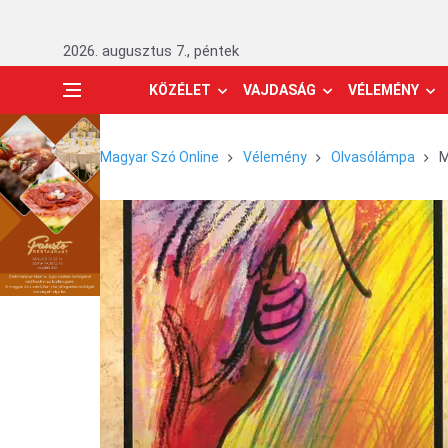
2026. augusztus 7., péntek
KÖZÉLET
VAJDASÁG
VÉLEMÉNY
Magyar Szó Online
Vélemény
Olvasólámpa
M