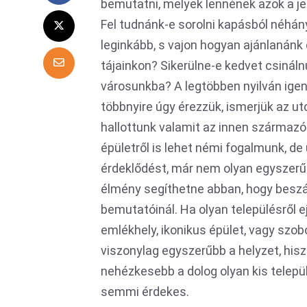
bemutatni, melyek lennének azok a je
Fel tudnánk-e sorolni kapásból néhán
leginkább, s vajon hogyan ajánlanánk
tájainkon? Sikerülne-e kedvet csinál
városunkba? A legtöbben nyilván igen
többnyire úgy érezzük, ismerjük az ut
hallottunk valamit az innen származó
épületről is lehet némi fogalmunk, de
érdeklődést, már nem olyan egyszerű.
élmény segíthetne abban, hogy beszá
bemutatóinál. Ha olyan településről ej
emlékhely, ikonikus épület, vagy szo
viszonylag egyszerűbb a helyzet, hisz
nehézkesebb a dolog olyan kis telep
semmi érdekes.