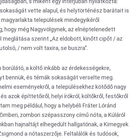
daságban, s miként egy interjúban nyilatkozta:
sokaságát vette alapul, és helytörténész barátait is
 magyarlakta települések mindegyikéről
g, hogy még Nagyvölgynek, az elnéptelenedett
l meglátása szerint „Az eldobott, kinőtt cipőt / az
tolsó, / nem volt taxira, se buszra”.
borúlátó, a költő inkább az érdekességekre,
yt bennük, és témák sokaságát verselte meg.
nelmi eseményekről, a településekhez kötődő nagy
s azok építtetőiről, helyi írókról, költőkről, festőkről
tam meg például, hogy a helybéli Fráter Lóránd
Zimberi, zombori szépasszony című nóta, a Kúláról
nkban hajnaltájt elhegedült hallgatónak, a Kimegyek
Zsigmond a nótaszerzője. Feltalálók és tudósok,