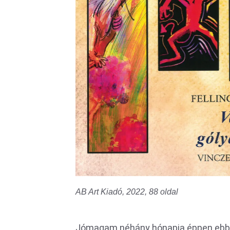
AB Art Kiadó, 2022, 88 oldal
Jómagam néhány hónapja éppen ebben