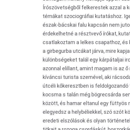
Írószövetségből felkerestek azzal a 
témákat szociográfiai kutatáshoz. I
észak-bácskai falu kapcsán nem jut
érdekelhetné a résztvevő írókat, kuta
csatlakoztam a lelkes csapathoz, és k
a girbegurba utcákat járva, mire kapja
különbségeket talál egy kárpátaljai i
azonnal elillant, amint magam is az ő
kíváncsi turista szemével, aki rácso
útcéli kőkeresztben is feldolgozandó
kocsma s talán még bögrecsárda sem,
között, és hamar eltanul egy füttyös n
elegyedsz a helybéliekkel, szó szót k
eredeti elszólások és olyan történetek
titkait a rozoga csordáskút, boszork