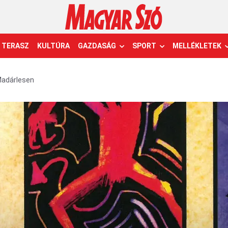
TERASZ
KULTÚRA
GAZDASÁG
SPORT
MELLÉKLETEK
adárlesen