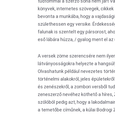
tudtommal a szerző soha nem járt Vaj
könyvek, internetes szövegek, cikkek 
bevonta a munkába, hogy a vajdasági
születhessen egy versike. Érdekessé
falunak is szentelt egy pársorost, aho
eső lábára húzza, / gyalog ment el az u
A versek zöme szerencsére nem ilyen 
látványosságokra helyezte a hangsúl
Olvashatunk például nevezetes törté
történelmi alakokról, jeles épületekről é
és zenészekről, a zombori versből tud
zeneszerző nevéhez köthető a híres, 
szólóból pedig azt, hogy a lakodalmai
a temetőbe címűnek, a kúlai Bodrogi 