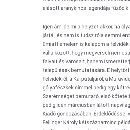
elásott aranykincs legendája fűződik
Igen ám, de mi a helyzet akkor, ha o
jártál, és nem is tudsz róla semmi ér
Emiatt emelem is kalapom a felvidéki k
vállalkozott, hogy megverseli nemcs
falvait és városait, hanem ismeretterj
települések bemutatására. E helytör
Felvidékről, a Kárpátaljáról, a Muravi
gólyafészkek címmel pedig egy kétré
Szerémséget bemutató, első kötete 
pedig idén márciusban látott napvilá
Kiadó gondozásában. Érdeklődéssel v
Fellinger Károly kétszázharminc péld