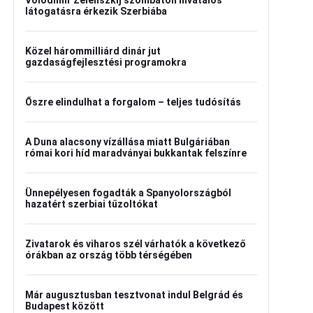
Volodimir Zelenszkij szombaton hivatalos
látogatásra érkezik Szerbiába
Közel hárommilliárd dinár jut
gazdaságfejlesztési programokra
Őszre elindulhat a forgalom – teljes tudósítás
A Duna alacsony vízállása miatt Bulgáriában
római kori híd maradványai bukkantak felszínre
Ünnepélyesen fogadták a Spanyolországból
hazatért szerbiai tűzoltókat
Zivatarok és viharos szél várhatók a következő
órákban az ország több térségében
Már augusztusban tesztvonat indul Belgrád és
Budapest között