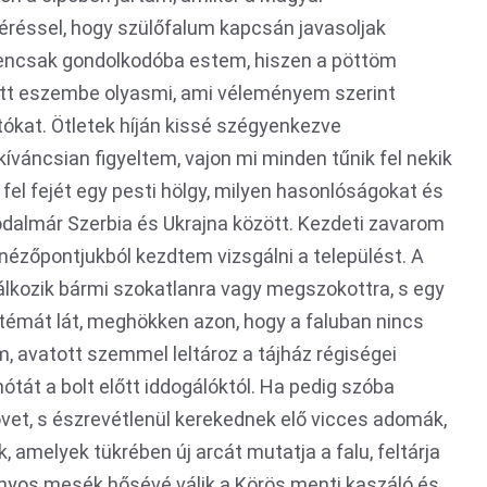
kéréssel, hogy szülőfalum kapcsán javasoljak
gencsak gondolkodóba estem, hiszen a pöttöm
ott eszembe olyasmi, ami véleményem szerint
tókat. Ötletek híján kissé szégyenkezve
íváncsian figyeltem, vajon mi minden tűnik fel nekik
 fel fejét egy pesti hölgy, milyen hasonlóságokat és
rodalmár Szerbia és Ukrajna között. Kezdeti zavarom
 nézőpontjukból kezdtem vizsgálni a települést. A
dálkozik bármi szokatlanra vagy megszokottra, s egy
 témát lát, meghökken azon, hogy a faluban nincs
 avatott szemmel leltároz a tájház régiségei
ótát a bolt előtt iddogálóktól. Ha pedig szóba
övet, s észrevétlenül kerekednek elő vicces adomák,
, amelyek tükrében új arcát mutatja a falu, feltárja
ányos mesék hősévé válik a Körös menti kaszáló és