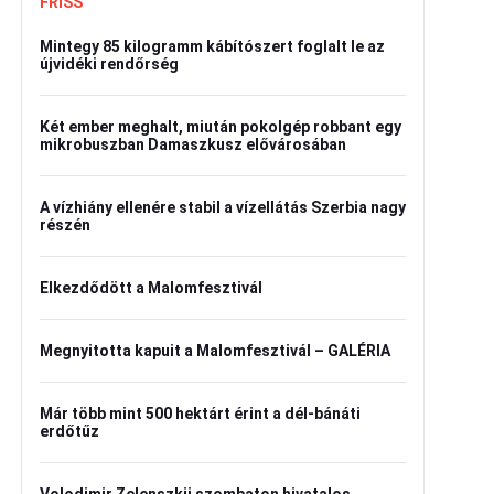
FRISS
Mintegy 85 kilogramm kábítószert foglalt le az
újvidéki rendőrség
Két ember meghalt, miután pokolgép robbant egy
mikrobuszban Damaszkusz elővárosában
A vízhiány ellenére stabil a vízellátás Szerbia nagy
részén
Elkezdődött a Malomfesztivál
Megnyitotta kapuit a Malomfesztivál – GALÉRIA
Már több mint 500 hektárt érint a dél-bánáti
erdőtűz