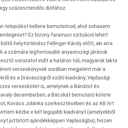
 egy százesztendős diófához.
lyan települést kellene bemutatnod, ahol sohasem
demlegeset? Ez bizony faramuci szituáció lehet!
öltő-helytörténész Fellinger Károly előtt, aki arra
ak a számára legfontosabb anyaországi járások
esztő sorozatot indít a határon túli, magyarok lakta
téneti verseskönyvek sorában megjelent már a
dékről és a Drávaszögről szóló kiadvány, Vajdasági
szes verseskötet is, amelynek a Bánátot és
tavaly decemberben, a Bácskát bemutató kötete
got, Kovács Jolánka szerkesztésében és az AB Art
ettem kézbe e két legújabb kiadványt (amelyekből
ányt juttatott ajándékképpen Vajdaságba), hiszen