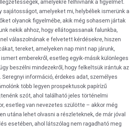
llegzetességek, amelyekre felhívnánk a figyelmet.
y sajátosságot, amelyeket mi, helybéliek ismerünk a
 őket olyanok figyelmébe, akik még sohasem jártak
nunk nekik ahhoz, hogy ellátogassanak falunkba,
nel válaszolnának e felvetett kérdésekre, hiszen
cákat, tereket, amelyeken nap mint nap járunk,
 ismert emberekről, esetleg egyik-másik különleges
 úgy beszélni mindezekről, hogy felkeltsük irántuk az
 Seregnyi információ, érdekes adat, személyes
molónk több legyen prospektusok papírízű
tenénk szót, ahol található jeles történelmi
bor, esetleg van nevezetes szülötte – akkor még
en utána lehet olvasni a részleteknek, de már jóval
ülés esetében, ahol látszólag nem ragadható meg