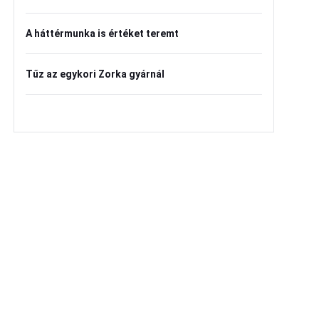
A háttérmunka is értéket teremt
Tűz az egykori Zorka gyárnál