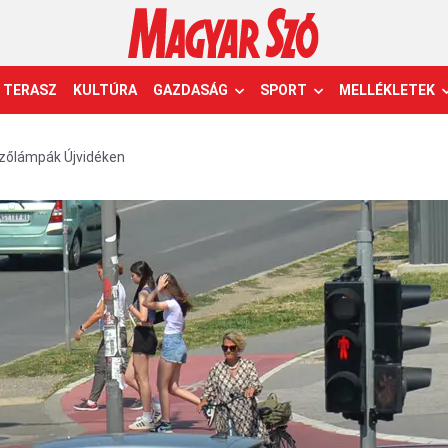
TERASZ
KULTÚRA
GAZDASÁG
SPORT
MELLÉKLETEK
lzőlámpák Újvidéken