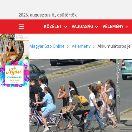
2026. augusztus 6., csütörtök
KÖZÉLET
VAJDASÁG
VÉLEMÉNY
Magyar Szó Online
Vélemény
Akkumulátoros je