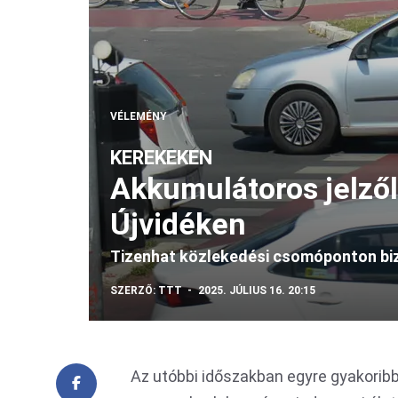
VÉLEMÉNY
KEREKEKEN
Akkumulátoros jelző
Újvidéken
Tizenhat közlekedési csomóponton bizt
SZERZŐ:
TTT
2025. JÚLIUS 16. 20:15
Az utóbbi időszakban egyre gyakorib