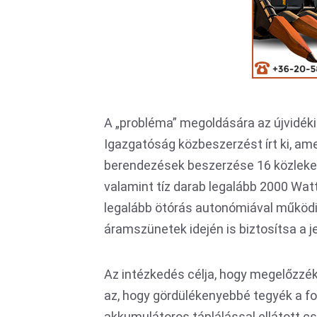
A „probléma” megoldására az újvidéki
Igazgatóság közbeszerzést írt ki, am
berendezések beszerzése 16 közleked
valamint tíz darab legalább 2000 Wat
legalább ötórás autonómiával működik
áramszünetek idején is biztosítsa a
Az intézkedés célja, hogy megelőzzék
az, hogy gördülékenyebbé tegyék a f
akkumulátoros táplálással ellátott 