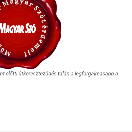
t előtti útkereszteződés talán a legforgalmasabb a