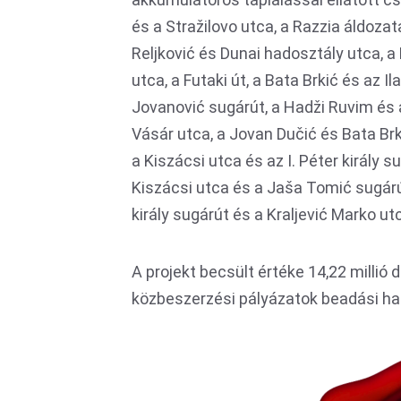
és a Stražilovo utca, a Razzia áldozat
Reljković és Dunai hadosztály utca, a 
utca, a Futaki út, a Bata Brkić és az 
Jovanović sugárút, a Hadži Ruvim és az
Vásár utca, a Jovan Dučić és Bata Brki
a Kiszácsi utca és az I. Péter király s
Kiszácsi utca és a Jaša Tomić sugárút
király sugárút és a Kraljević Marko u
A projekt becsült értéke 14,22 millió 
közbeszerzési pályázatok beadási hatá