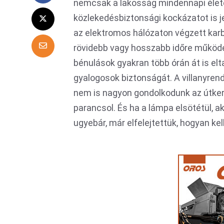
nemcsak a lakosság mindennapi élet
közlekedésbiztonsági kockázatot is 
az elektromos hálózaton végzett kar
rövidebb vagy hosszabb időre működé
bénulások gyakran több órán át is elt
gyalogosok biztonságát. A villanyren
nem is nagyon gondolkodunk az útker
parancsol. És ha a lámpa elsötétül, ak
ugyebár, már elfelejtettük, hogyan kel