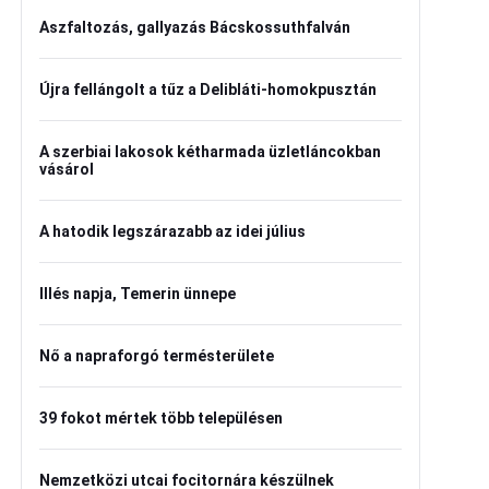
Aszfaltozás, gallyazás Bácskossuthfalván
Újra fellángolt a tűz a Delibláti-homokpusztán
A szerbiai lakosok kétharmada üzletláncokban
vásárol
A hatodik legszárazabb az idei július
Illés napja, Temerin ünnepe
Nő a napraforgó termésterülete
39 fokot mértek több településen
Nemzetközi utcai focitornára készülnek