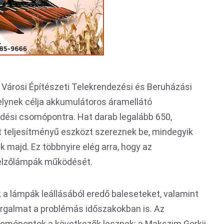
 Városi Építészeti Telekrendezési és Beruházási
elynek célja akkumulátoros áramellátó
ési csomópontra. Hat darab legalább 650,
t teljesítményű eszközt szereznek be, mindegyik
 majd. Ez többnyire elég arra, hogy az
 jelzőlámpák működését.
 a lámpák leállásából eredő baleseteket, valamint
orgalmat a problémás időszakokban is. Az
csomópontok a következők lesznek: a Makszim Gorkij