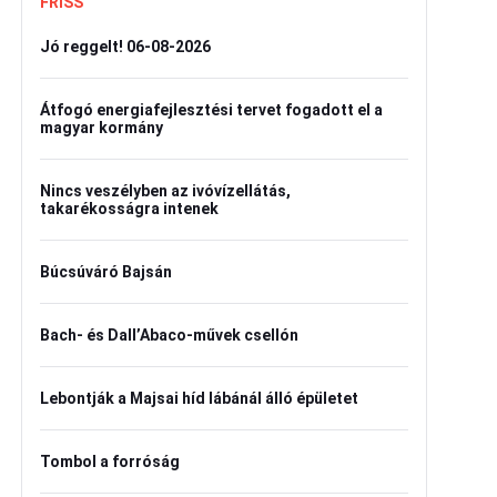
FRISS
Jó reggelt! 06-08-2026
Átfogó energiafejlesztési tervet fogadott el a
magyar kormány
Nincs veszélyben az ivóvízellátás,
takarékosságra intenek
Búcsúváró Bajsán
Bach- és Dall’Abaco-művek csellón
Lebontják a Majsai híd lábánál álló épületet
Tombol a forróság