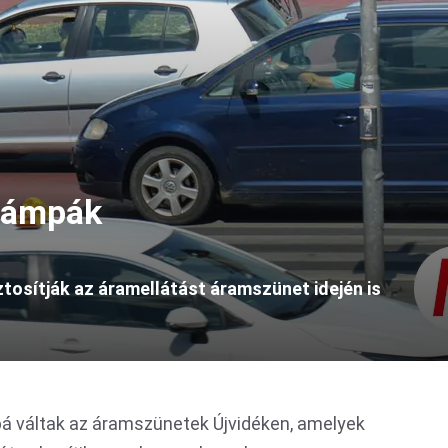
lámpák
osítják az áramellátást áramszünet idején is
bá váltak az áramszünetek Újvidéken, amelyek