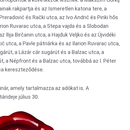
ainak rakpartja és az Ismeretlen katona tere, a
Preradović és Rački utca, az Ivo Andrić és Pinki hős
Ilarion Ruvarac utca, a Stepa vajda és a Slobodan
 Ilija Birčanin utca, a Hajduk Veljko és az Újvidéki
ć utca, a Pavle pátriárka és az Ilarion Ruvarac utca,
ugárút, a Lázár cár sugárút és a Balzac utca, a
, a Népfront és a Balzac utca, továbbá az I. Péter
tca kereszteződése.
dinár, amely tartalmazza az adókat is. A
rideje július 30.