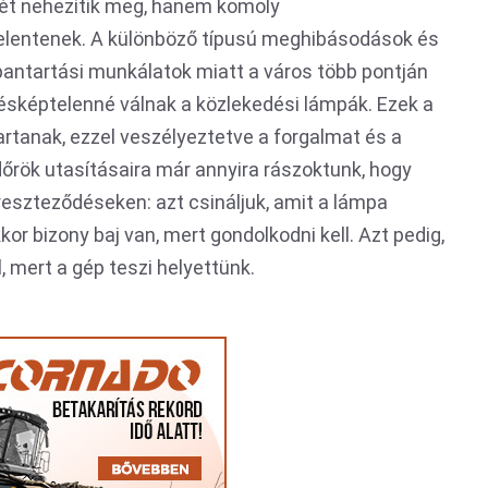
ét nehezítik meg, hanem komoly
jelentenek. A különböző típusú meghibásodások és
bantartási munkálatok miatt a város több pontján
sképtelenné válnak a közlekedési lámpák. Ezek a
artanak, ezzel veszélyeztetve a forgalmat és a
dőrök utasításaira már annyira rászoktunk, hogy
eszteződéseken: azt csináljuk, amit a lámpa
kor bizony baj van, mert gondolkodni kell. Azt pedig,
l, mert a gép teszi helyettünk.