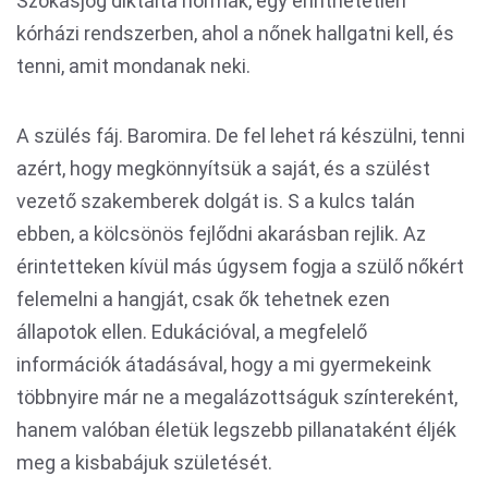
Szokásjog diktálta normák, egy érinthetetlen
kórházi rendszerben, ahol a nőnek hallgatni kell, és
tenni, amit mondanak neki.
A szülés fáj. Baromira. De fel lehet rá készülni, tenni
azért, hogy megkönnyítsük a saját, és a szülést
vezető szakemberek dolgát is. S a kulcs talán
ebben, a kölcsönös fejlődni akarásban rejlik. Az
érintetteken kívül más úgysem fogja a szülő nőkért
felemelni a hangját, csak ők tehetnek ezen
állapotok ellen. Edukációval, a megfelelő
információk átadásával, hogy a mi gyermekeink
többnyire már ne a megalázottságuk színtereként,
hanem valóban életük legszebb pillanataként éljék
meg a kisbabájuk születését.