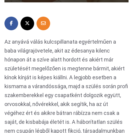
Az anyává válás kulcspillanata egyértelműen a
baba világrajövetele, akit az édesanya kilenc
hónapon át a szíve alatt hordott és akiért már
születését megelőzően is megtenne bármit, akiért
kínok kínját is képes kiállni. A legjobb esetben a
kismama a várandóssága, majd a szülés során profi
szakemberekkel egy csapatként dolgozik együtt,
orvosokkal, nővérekkel, akik segítik, ha az út
végéhez ért és akikre bátran rábízza nem csak a
saját, de kisbabája életét is. A háborítatlan szülés
nem csupán légből kapott fikció, társadalmunkban