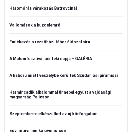
Háromórás várakozás Batrovcinál
Vallomások a küzdelemről
Emlékezés a rezsőházi tábor áldozataira
A Malomfesztivál pénteki napja – GALÉRIA
A háború miatt veszélybe kerültek Szudán ősi piramisai
Harmincadik alkalommal ünnepel együtt a vajdasági
magyarság Palicson
Szeptemberre elkészülhet az új körforgalom
Egy hétnyi munka gyümölcse