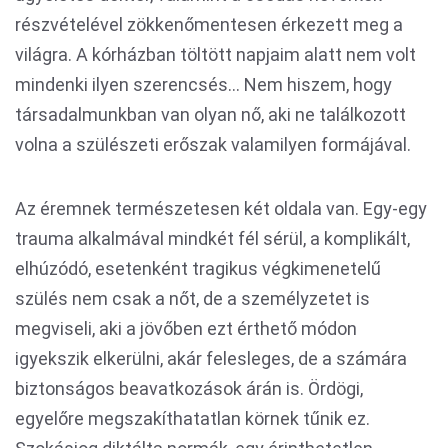
részvételével zökkenőmentesen érkezett meg a
világra. A kórházban töltött napjaim alatt nem volt
mindenki ilyen szerencsés... Nem hiszem, hogy
társadalmunkban van olyan nő, aki ne találkozott
volna a szülészeti erőszak valamilyen formájával.
Az éremnek természetesen két oldala van. Egy-egy
trauma alkalmával mindkét fél sérül, a komplikált,
elhúzódó, esetenként tragikus végkimenetelű
szülés nem csak a nőt, de a személyzetet is
megviseli, aki a jövőben ezt érthető módon
igyekszik elkerülni, akár felesleges, de a számára
biztonságos beavatkozások árán is. Ördögi,
egyelőre megszakíthatatlan körnek tűnik ez.