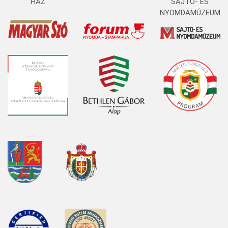
HÁZ
SAJTÓ- ÉS
NYOMDAMÚZEUM