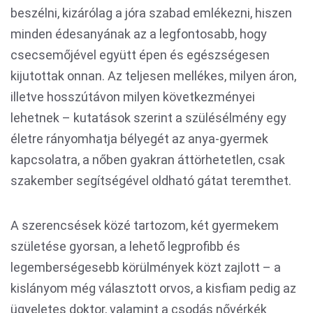
beszélni, kizárólag a jóra szabad emlékezni, hiszen
minden édesanyának az a legfontosabb, hogy
csecsemőjével együtt épen és egészségesen
kijutottak onnan. Az teljesen mellékes, milyen áron,
illetve hosszútávon milyen következményei
lehetnek – kutatások szerint a szülésélmény egy
életre rányomhatja bélyegét az anya-gyermek
kapcsolatra, a nőben gyakran áttörhetetlen, csak
szakember segítségével oldható gátat teremthet.
A szerencsések közé tartozom, két gyermekem
születése gyorsan, a lehető legprofibb és
legemberségesebb körülmények közt zajlott – a
kislányom még választott orvos, a kisfiam pedig az
ügyeletes doktor, valamint a csodás nővérkék