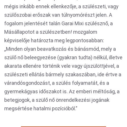
mégis inkább ennek ellenkezője, a szülészeti, vagy
szülőszobai erőszak van túlnyomórészt jelen. A
fogalom jelentését talán Garai Mixi szülésznő, a
Másállapotot a szülészetben! mozgalom
képviselője határozta meg legpontosabban:
„Minden olyan beavatkozás és bánásmód, mely a
szülő nő beleegyezése (gyakran tudta) nélkül, illetve
akarata ellenére történik vele vagy újszülöttjével, a
szülészeti ellátás bármely szakaszában, ide értve a
várandósgondozást, a szülés folyamatát, és a
gyermekágyas időszakot is. Az emberi méltóság, a
betegjogok, a szülő nő önrendelkezési jogának
megsértése hatalmi pozícióból.”