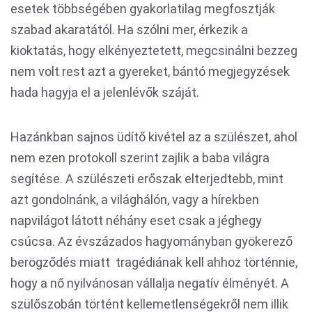
esetek többségében gyakorlatilag megfosztják
szabad akaratától. Ha szólni mer, érkezik a
kioktatás, hogy elkényeztetett, megcsinálni bezzeg
nem volt rest azt a gyereket, bántó megjegyzések
hada hagyja el a jelenlévők száját.
Hazánkban sajnos üdítő kivétel az a szülészet, ahol
nem ezen protokoll szerint zajlik a baba világra
segítése. A szülészeti erőszak elterjedtebb, mint
azt gondolnánk, a világhálón, vagy a hírekben
napvilágot látott néhány eset csak a jéghegy
csúcsa. Az évszázados hagyományban gyökerező
berögződés miatt tragédiának kell ahhoz történnie,
hogy a nő nyilvánosan vállalja negatív élményét. A
szülőszobán történt kellemetlenségekről nem illik