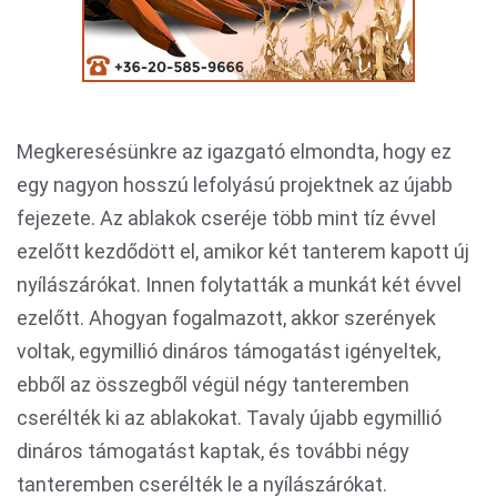
Megkeresésünkre az igazgató elmondta, hogy ez
egy nagyon hosszú lefolyású projektnek az újabb
fejezete. Az ablakok cseréje több mint tíz évvel
ezelőtt kezdődött el, amikor két tanterem kapott új
nyílászárókat. Innen folytatták a munkát két évvel
ezelőtt. Ahogyan fogalmazott, akkor szerények
voltak, egymillió dináros támogatást igényeltek,
ebből az összegből végül négy tanteremben
cserélték ki az ablakokat. Tavaly újabb egymillió
dináros támogatást kaptak, és további négy
tanteremben cserélték le a nyílászárókat.