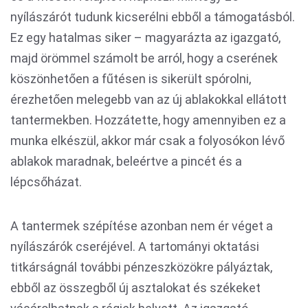
nyílászárót tudunk kicserélni ebből a támogatásból.
Ez egy hatalmas siker – magyarázta az igazgató,
majd örömmel számolt be arról, hogy a cserének
köszönhetően a fűtésen is sikerült spórolni,
érezhetően melegebb van az új ablakokkal ellátott
tantermekben. Hozzátette, hogy amennyiben ez a
munka elkészül, akkor már csak a folyosókon lévő
ablakok maradnak, beleértve a pincét és a
lépcsőházat.
A tantermek szépítése azonban nem ér véget a
nyílászárók cseréjével. A tartományi oktatási
titkárságnál további pénzeszközökre pályáztak,
ebből az összegből új asztalokat és székeket