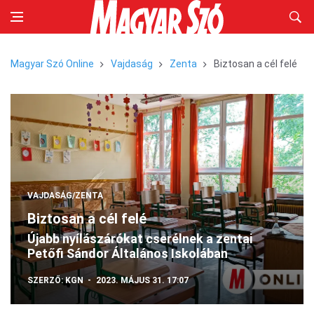
Magyar Szó Online
Vajdaság
Zenta
Biztosan a cél felé
VAJDASÁG/ZENTA
Biztosan a cél felé
Újabb nyílászárókat cserélnek a zentai
Petőfi Sándor Általános Iskolában
SZERZŐ:
KGN
2023. MÁJUS 31. 17:07