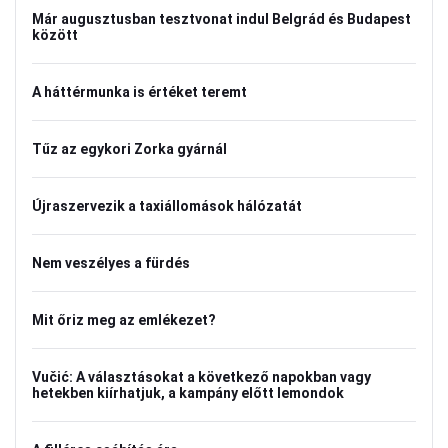
Már augusztusban tesztvonat indul Belgrád és Budapest
között
A háttérmunka is értéket teremt
Tűz az egykori Zorka gyárnál
Újraszervezik a taxiállomások hálózatát
Nem veszélyes a fürdés
Mit őriz meg az emlékezet?
Vučić: A választásokat a következő napokban vagy
hetekben kiírhatjuk, a kampány előtt lemondok