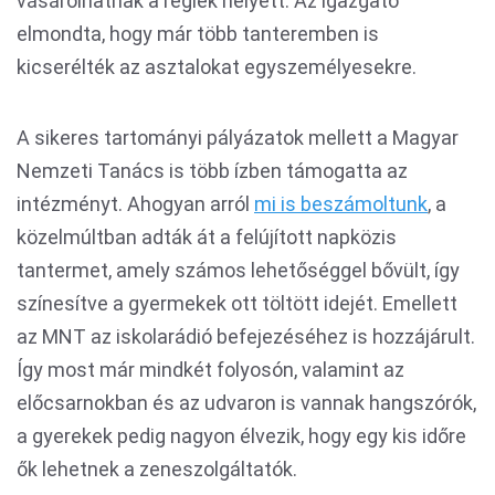
vásárolhatnak a régiek helyett. Az igazgató
elmondta, hogy már több tanteremben is
kicserélték az asztalokat egyszemélyesekre.
A sikeres tartományi pályázatok mellett a Magyar
Nemzeti Tanács is több ízben támogatta az
intézményt. Ahogyan arról
mi is beszámoltunk
, a
közelmúltban adták át a felújított napközis
tantermet, amely számos lehetőséggel bővült, így
színesítve a gyermekek ott töltött idejét. Emellett
az MNT az iskolarádió befejezéséhez is hozzájárult.
Így most már mindkét folyosón, valamint az
előcsarnokban és az udvaron is vannak hangszórók,
a gyerekek pedig nagyon élvezik, hogy egy kis időre
ők lehetnek a zeneszolgáltatók.