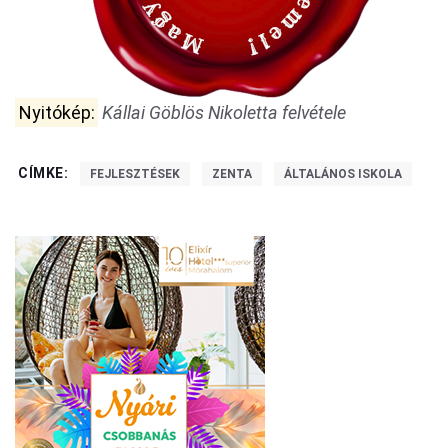
Nyitókép:
Kállai Göblös Nikoletta felvétele
CÍMKE:
FEJLESZTÉSEK
ZENTA
ÁLTALÁNOS ISKOLA