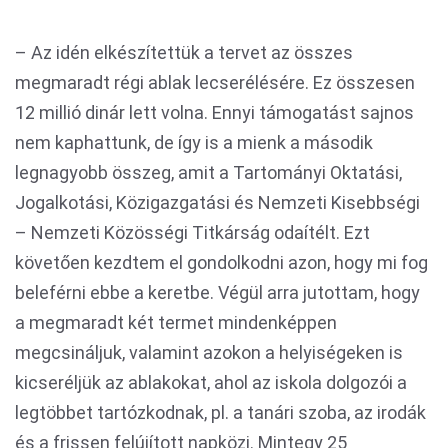
– Az idén elkészítettük a tervet az összes
megmaradt régi ablak lecserélésére. Ez összesen
12 millió dinár lett volna. Ennyi támogatást sajnos
nem kaphattunk, de így is a mienk a második
legnagyobb összeg, amit a Tartományi Oktatási,
Jogalkotási, Közigazgatási és Nemzeti Kisebbségi
– Nemzeti Közösségi Titkárság odaítélt. Ezt
követően kezdtem el gondolkodni azon, hogy mi fog
beleférni ebbe a keretbe. Végül arra jutottam, hogy
a megmaradt két termet mindenképpen
megcsináljuk, valamint azokon a helyiségeken is
kicseréljük az ablakokat, ahol az iskola dolgozói a
legtöbbet tartózkodnak, pl. a tanári szoba, az irodák
és a frissen felújított napközi. Mintegy 25