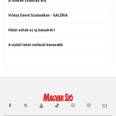
A filléres csábítás ára
Vitézy Dávid Szabadkán - GALÉRIA
Hálát adtak az új kenyérért
A vízből lehet nullánál kevesebb