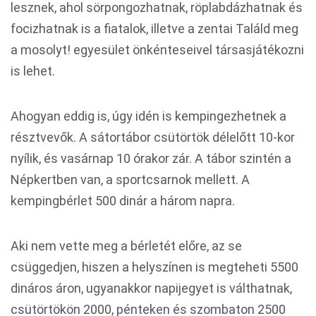
lesznek, ahol sörpongozhatnak, röplabdázhatnak és
focizhatnak is a fiatalok, illetve a zentai Találd meg
a mosolyt! egyesület önkénteseivel társasjátékozni
is lehet.
Ahogyan eddig is, úgy idén is kempingezhetnek a
résztvevők. A sátortábor csütörtök délelőtt 10-kor
nyílik, és vasárnap 10 órakor zár. A tábor szintén a
Népkertben van, a sportcsarnok mellett. A
kempingbérlet 500 dinár a három napra.
Aki nem vette meg a bérletét előre, az se
csüggedjen, hiszen a helyszínen is megteheti 5500
dináros áron, ugyanakkor napijegyet is válthatnak,
csütörtökön 2000, pénteken és szombaton 2500