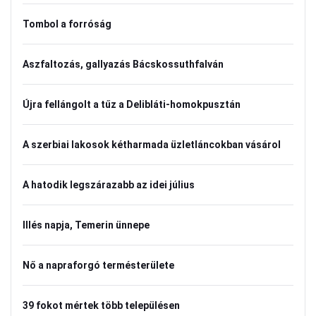
Tombol a forróság
Aszfaltozás, gallyazás Bácskossuthfalván
Újra fellángolt a tűz a Delibláti-homokpusztán
A szerbiai lakosok kétharmada üzletláncokban vásárol
A hatodik legszárazabb az idei július
Illés napja, Temerin ünnepe
Nő a napraforgó termésterülete
39 fokot mértek több településen