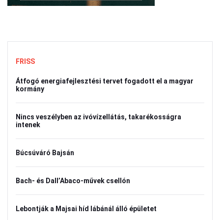
FRISS
Átfogó energiafejlesztési tervet fogadott el a magyar
kormány
Nincs veszélyben az ivóvízellátás, takarékosságra
intenek
Búcsúváró Bajsán
Bach- és Dall’Abaco-művek csellón
Lebontják a Majsai híd lábánál álló épületet