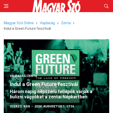
Magyar Szó Online
Vajdaság
Zenta
Indul a Green Future fesztivál
VAJDASÁG/ZENTA
Indul a Green Future fesztivál
Három napig népszerű fellépők várják a
bulizni vágyókat a zentai Népkertben
SZERZŐ:
KGN
2024. AUGUSZTUS 1. 17:56