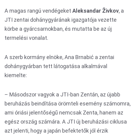
A magas rangú vendégeket
Aleksandar Živkov
, a
JTI zentai dohánygyárának igazgatója vezette
körbe a gyárcsarnokban, és mutatta be az új
termelési vonalat.
A szerb kormány elnöke, Ana Brnabić a zentai
dohánygyárban tett látogatása alkalmával
kiemelte:
– Másodszor vagyok a JTI-ban Zentán, az újabb
beruházás beindítása örömteli esemény számomra,
ami óriási jelentőségű nemcsak Zenta, hanem az
egész ország számára. A JTI új beruházási ciklusa
azt jelenti, hogy a japán befektetők jól érzik