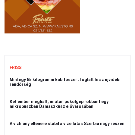
FRISS
Mintegy 85 kilogramm kábítószert foglalt le az újvidéki
rendőrség
Két ember meghalt, miután pokolgép robbant egy
mikrobuszban Damaszkusz elővárosában
A vízhiány ellenére stabil a vízellátás Szerbia nagy részén