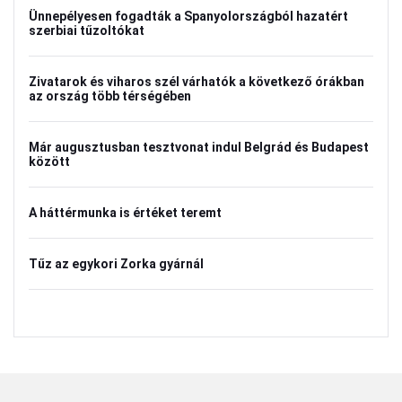
Ünnepélyesen fogadták a Spanyolországból hazatért
szerbiai tűzoltókat
Zivatarok és viharos szél várhatók a következő órákban
az ország több térségében
Már augusztusban tesztvonat indul Belgrád és Budapest
között
A háttérmunka is értéket teremt
Tűz az egykori Zorka gyárnál