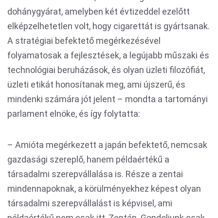
dohánygyárat, amelyben két évtizeddel ezelőtt
elképzelhetetlen volt, hogy cigarettát is gyártsanak.
A stratégiai befektető megérkezésével
folyamatosak a fejlesztések, a legújabb műszaki és
technológiai beruházások, és olyan üzleti filozófiát,
üzleti etikát honosítanak meg, ami újszerű, és
mindenki számára jót jelent – mondta a tartományi
parlament elnöke, és így folytatta:
– Amióta megérkezett a japán befektető, nemcsak
gazdasági szereplő, hanem példaértékű a
társadalmi szerepvállalása is. Része a zentai
mindennapoknak, a körülményekhez képest olyan
társadalmi szerepvállalást is képvisel, ami
példaértékű nem csak itt, Zentán. Gondoljunk csak