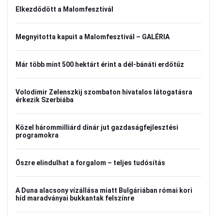
Elkezdődött a Malomfesztivál
Megnyitotta kapuit a Malomfesztivál – GALÉRIA
Már több mint 500 hektárt érint a dél-bánáti erdőtűz
Volodimir Zelenszkij szombaton hivatalos látogatásra
érkezik Szerbiába
Közel hárommilliárd dinár jut gazdaságfejlesztési
programokra
Őszre elindulhat a forgalom – teljes tudósítás
A Duna alacsony vízállása miatt Bulgáriában római kori
híd maradványai bukkantak felszínre