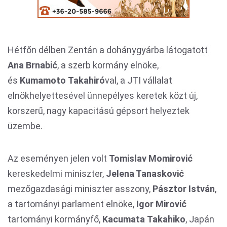
Hétfőn délben Zentán a dohánygyárba látogatott
Ana Brnabić
, a szerb kormány elnöke,
és
Kumamoto
Takahiró
val, a JTI vállalat
elnökhelyettesével ünnepélyes keretek közt új,
korszerű, nagy kapacitású gépsort helyeztek
üzembe.
Az eseményen jelen volt
Tomislav Momirović
kereskedelmi miniszter,
Jelena Tanasković
mezőgazdasági miniszter asszony,
Pásztor István
,
a tartományi parlament elnöke,
Igor Mirović
tartományi kormányfő,
Kacumata
Takahiko
, Japán