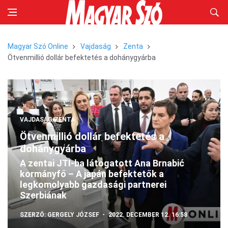
Magyar Szó Online
Vajdaság
Zenta
Ötvenmillió dollár befektetés a dohánygyárba
VAJDASÁG/ZENTA
Ötvenmillió dollár befektetés a
dohánygyárba
A zentai JTI-ba látogatott Ana Brnabić
kormányfő – A japán befektetők a
legkomolyabb gazdasági partnerei
Szerbiának
SZERZŐ:
GERGELY JÓZSEF
2022. DECEMBER 12. 16:58