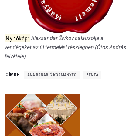
Nyitókép:
Aleksandar Živkov kalauzolja a
vendégeket az új termelési részlegben (Ótos András
felvétele)
CÍMKE:
ANA BRNABIĆ KORMÁNYFŐ
ZENTA