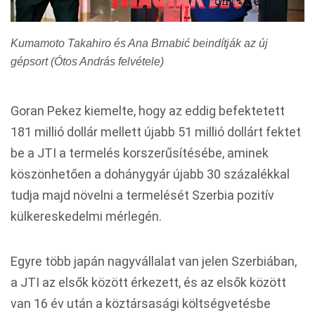
Kumamoto Takahiro és Ana Brnabić beindítják az új
gépsort (Ótos András felvétele)
Goran Pekez kiemelte, hogy az eddig befektetett
181 millió dollár mellett újabb 51 millió dollárt fektet
be a JTI a termelés korszerűsítésébe, aminek
köszönhetően a dohánygyár újabb 30 százalékkal
tudja majd növelni a termelését Szerbia pozitív
külkereskedelmi mérlegén.
Egyre több japán nagyvállalat van jelen Szerbiában,
a JTI az elsők között érkezett, és az elsők között
van 16 év után a köztársasági költségvetésbe