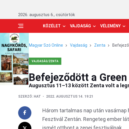
2026. augusztus 6., csütörtök
KÖZÉLET
VAJDASÁG
VÉLEMÉNY
Magyar Szó Online
Vajdaság
Zenta
Befejező
VAJDASÁG/ZENTA
Befejeződött a Green 
Augusztus 11–13 között Zenta volt a legn
SZERZŐ:
HAT
2022. AUGUSZTUS 14. 19:21
Három tartalmas nap után vasárnap h
Fesztivál Zentán. Rengeteg ember lát
ismét otthont a zenei fesztiválnak.