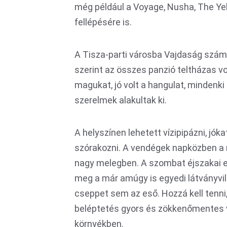
még például a Voyage, Nusha, The Yel
fellépésére is.
A Tisza-parti városba Vajdaság számos
szerint az összes panzió teltházas vol
magukat, jó volt a hangulat, mindenki
szerelmek alakultak ki.
A helyszínen lehetett vízipipázni, jók
szórakozni. A vendégek napközben a 
nagy melegben. A szombat éjszakai e
meg a már amúgy is egyedi látványvil
cseppet sem az eső. Hozzá kell tenni
beléptetés gyors és zökkenőmentes vo
környékben.