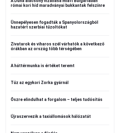
A Duna alacsony vízállása miatt Bulgáriában
római kori híd maradványai bukkantak felszínre
Ünnepélyesen fogadták a Spanyolországból
hazatért szerbiai tűzoltókat
Zivatarok és viharos szél várhatók a következő
órákban az ország több térségében
A háttérmunka is értéket teremt
Tűz az egykori Zorka gyárnál
Őszre elindulhat a forgalom – teljes tudósítás
Újraszervezik a taxiállomások hálózatát