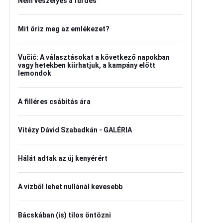
Nem veszélyes a fürdés
Mit őriz meg az emlékezet?
Vučić: A választásokat a következő napokban
vagy hetekben kiírhatjuk, a kampány előtt
lemondok
A filléres csábítás ára
Vitézy Dávid Szabadkán - GALÉRIA
Hálát adtak az új kenyérért
A vízből lehet nullánál kevesebb
Bácskában (is) tilos öntözni