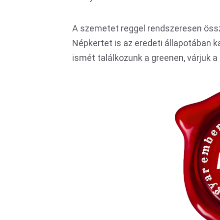
A szemetet reggel rendszeresen össz
Népkertet is az eredeti állapotában k
ismét találkozunk a greenen, várjuk a