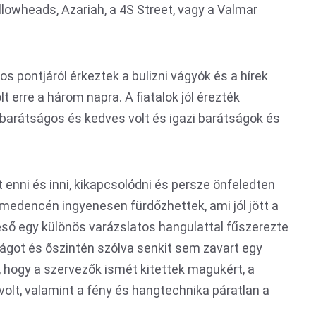
lowheads, Azariah, a 4S Street, vagy a Valmar
 pontjáról érkeztek a bulizni vágyók és a hírek
t erre a három napra. A fiatalok jól érezték
 barátságos és kedves volt és igazi barátságok és
at enni és inni, kikapcsolódni és persze önfeledten
medencén ingyenesen fürdőzhettek, ami jól jött a
ső egy különös varázslatos hangulattal fűszerezte
ágot és őszintén szólva senkit sem zavart egy
, hogy a szervezők ismét kitettek magukért, a
lt, valamint a fény és hangtechnika páratlan a