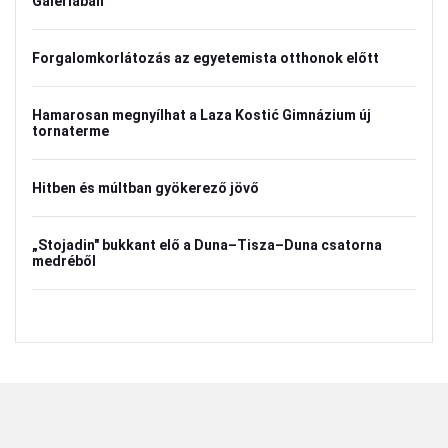
Galériában
Forgalomkorlátozás az egyetemista otthonok előtt
Hamarosan megnyílhat a Laza Kostić Gimnázium új
tornaterme
Hitben és múltban gyökerező jövő
„Stojadin" bukkant elő a Duna–Tisza–Duna csatorna
medréből