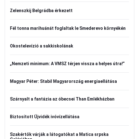
Zelenszkij Belgrádba érkezett
Fél tonna marihuánát foglaltak le Smederevo környékén
Okostelevízió a sakkiskolának
„Nemzeti minimum: A VMSZ térjen vissza a helyes útra!”
Magyar Péter: Stabil Magyarország energiaellátása
Szárnyalt a fantázia az óbecsei Than Emlékházban
Biztosított Újvidék ivóvízellátása
Szakértők várják a látogatókat a Matica srpska