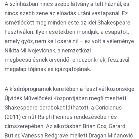
A színházban nincs szebb látvány a telt háznál, és
nincs szebb zene az előadás utáni vastapsnál. Ez
ismétlődött meg minden este az idei Shakespeare
Fesztiválon. Ilyen esetekben mondjuk: a csapatot,
amely győz, nem kell cserélni! – ez volt a véleménye
Nikita Milivojevićnak, a nemzetközi
megbecsülésnek örvendő rendezőnknek, fesztivál
megalapítójának és igazgatójának.
A kísérőprogramok keretében a fesztivál közönsége
Újvidék Művelődési Központjában megfilmesített
Shakespeare-darabokat láthatott: a Coriolanus
(2011) címűt Ralph Fiennes rendezésében és
címszerepében. Az alkotásban Brian Cox, Gerard
Butler, Vanessa Redgrave mellett Dragan Mićanović