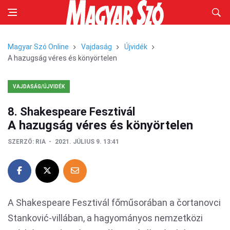
Magyar Szó Online
Vajdaság
Újvidék
A hazugság véres és könyörtelen
VAJDASÁG/ÚJVIDÉK
8. Shakespeare Fesztivál
A hazugság véres és könyörtelen
SZERZŐ:
RIA
2021. JÚLIUS 9. 13:41
A Shakespeare Fesztivál főműsorában a čortanovci
Stanković-villában, a hagyományos nemzetközi