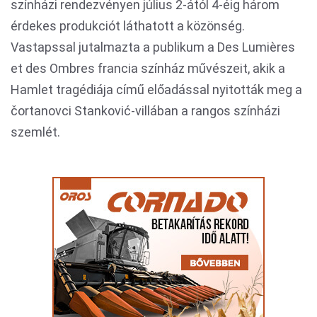
színházi rendezvényen július 2-ától 4-éig három
érdekes produkciót láthatott a közönség.
Vastapssal jutalmazta a publikum a Des Lumières
et des Ombres francia színház művészeit, akik a
Hamlet tragédiája című előadással nyitották meg a
čortanovci Stanković-villában a rangos színházi
szemlét.