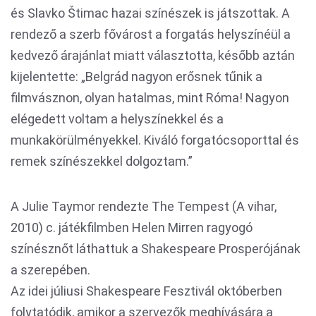
és Slavko Štimac hazai színészek is játszottak. A
rendező a szerb fővárost a forgatás helyszínéül a
kedvező árajánlat miatt választotta, később aztán
kijelentette: „Belgrád nagyon erősnek tűnik a
filmvásznon, olyan hatalmas, mint Róma! Nagyon
elégedett voltam a helyszínekkel és a
munkakörülményekkel. Kiváló forgatócsoporttal és
remek színészekkel dolgoztam.”
A Julie Taymor rendezte The Tempest (A vihar,
2010) c. játékfilmben Helen Mirren ragyogó
színésznőt láthattuk a Shakespeare Prosperójának
a szerepében.
Az idei júliusi Shakespeare Fesztivál októberben
folytatódik, amikor a szervezők meghívására a