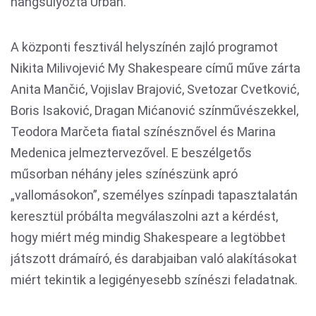
hangsúlyozta Urbán.
A központi fesztivál helyszínén zajló programot
Nikita Milivojević My Shakespeare című műve zárta
Anita Mančić, Vojislav Brajović, Svetozar Cvetković,
Boris Isaković, Dragan Mićanović színművészekkel,
Teodora Marčeta fiatal színésznővel és Marina
Medenica jelmeztervezővel. E beszélgetős
műsorban néhány jeles színészünk apró
„vallomásokon”, személyes színpadi tapasztalatán
keresztül próbálta megválaszolni azt a kérdést,
hogy miért még mindig Shakespeare a legtöbbet
játszott drámaíró, és darabjaiban való alakításokat
miért tekintik a legigényesebb színészi feladatnak.