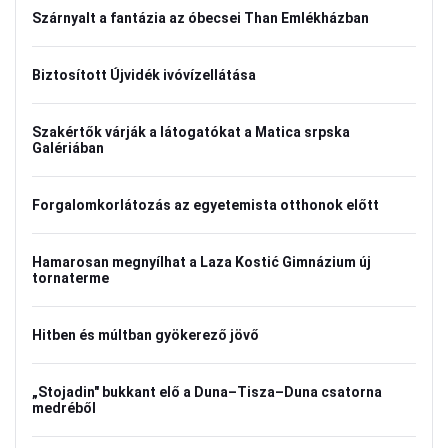
Szárnyalt a fantázia az óbecsei Than Emlékházban
Biztosított Újvidék ivóvízellátása
Szakértők várják a látogatókat a Matica srpska
Galériában
Forgalomkorlátozás az egyetemista otthonok előtt
Hamarosan megnyílhat a Laza Kostić Gimnázium új
tornaterme
Hitben és múltban gyökerező jövő
„Stojadin" bukkant elő a Duna–Tisza–Duna csatorna
medréből