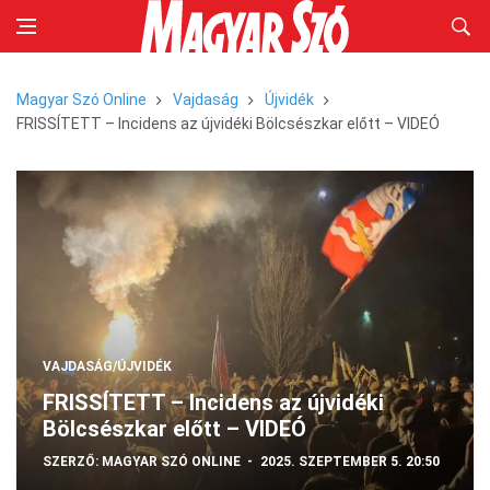
Magyar Szó Online
Vajdaság
Újvidék
FRISSÍTETT – Incidens az újvidéki Bölcsészkar előtt – VIDEÓ
VAJDASÁG/ÚJVIDÉK
FRISSÍTETT – Incidens az újvidéki
Bölcsészkar előtt – VIDEÓ
SZERZŐ:
MAGYAR SZÓ ONLINE
2025. SZEPTEMBER 5. 20:50