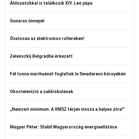
Áldozatokkal is találkozik XIV. Leó pápa
Gunaras ünnepel
Óvatosan az elektromos rollereken!
Zelenszkij Belgrádba érkezett
Fél tonna marihuánát foglaltak le Smederevo környékén
Okostelevízió a sakkiskolának
„Nemzeti minimum: A VMSZ térjen vissza a helyes útra!”
Magyar Péter: Stabil Magyarország energiaellátása