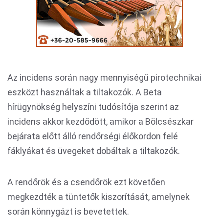
Az incidens során nagy mennyiségű pirotechnikai
eszközt használtak a tiltakozók. A Beta
hírügynökség helyszíni tudósítója szerint az
incidens akkor kezdődött, amikor a Bölcsészkar
bejárata előtt álló rendőrségi élőkordon felé
fáklyákat és üvegeket dobáltak a tiltakozók.
A rendőrök és a csendőrök ezt követően
megkezdték a tüntetők kiszorítását, amelynek
során könnygázt is bevetettek.