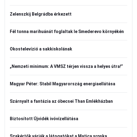
Zelenszkij Belgrádba érkezett
Fél tonna marihuánát foglaltak le Smederevo környékén
Okostelevízió a sakkiskolának
„Nemzeti minimum: A VMSZ térjen vissza a helyes útra!”
Magyar Péter: Stabil Magyarország energiaellátása
Szárnyalt a fantázia az óbecsei Than Emlékházban
Biztosított Újvidék ivóvízellátása
Szakértők várják a látogatókat a Matica srpska