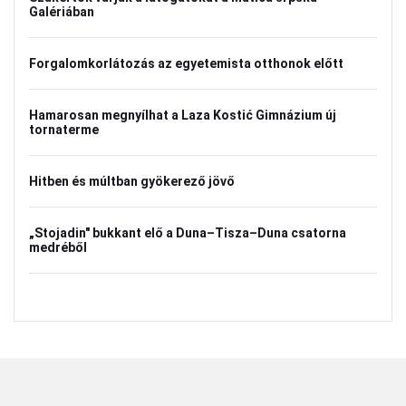
Galériában
Forgalomkorlátozás az egyetemista otthonok előtt
Hamarosan megnyílhat a Laza Kostić Gimnázium új
tornaterme
Hitben és múltban gyökerező jövő
„Stojadin" bukkant elő a Duna–Tisza–Duna csatorna
medréből