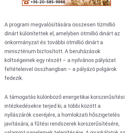
A program megvalósítására összesen tízmillió
dinárt különítettek el, amelyben ötmillió dinárt az
önkormányzat és további ötmillió dinárt a
minisztérium biztosított. A beruházások
költségeinek egy részét – a nyilvános pályázat
feltételeivel összhangban – a pályázó polgárok
fedezik.
A támogatás különböző energetikai korszerűsítési
intézkedésekre terjed ki, a többi között a
nyílászárók cseréjére, a homlokzati hőszigetelés
javítására, a fűtési rendszerek korszerűsítésére,
valamint napelemek telepítésére. A munkálatok az