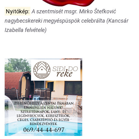
Nyitókép:
A szentmisét msgr. Mirko Štefković
nagybecskereki megyéspüspök celebrálta (Kancsár
Izabella felvétele)