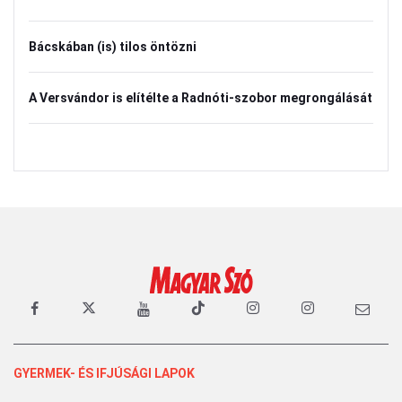
Bácskában (is) tilos öntözni
A Versvándor is elítélte a Radnóti-szobor megrongálását
GYERMEK- ÉS IFJÚSÁGI LAPOK