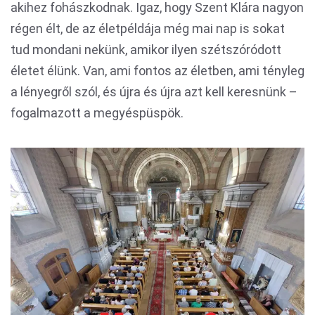
akihez fohászkodnak. Igaz, hogy Szent Klára nagyon
régen élt, de az életpéldája még mai nap is sokat
tud mondani nekünk, amikor ilyen szétszóródott
életet élünk. Van, ami fontos az életben, ami tényleg
a lényegről szól, és újra és újra azt kell keresnünk –
fogalmazott a megyéspüspök.