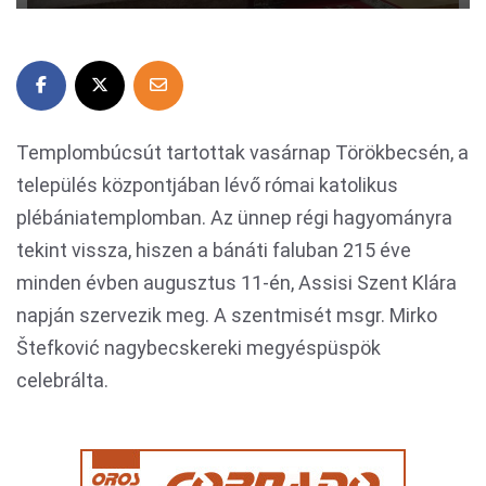
Templombúcsút tartottak vasárnap Törökbecsén, a
település központjában lévő római katolikus
plébániatemplomban. Az ünnep régi hagyományra
tekint vissza, hiszen a bánáti faluban 215 éve
minden évben augusztus 11-én, Assisi Szent Klára
napján szervezik meg. A szentmisét msgr. Mirko
Štefković nagybecskereki megyéspüspök
celebrálta.