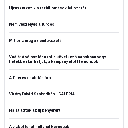
Újraszervezik a taxiállomások hálózatát
Nem veszélyes a fürdés
Mit őriz meg az emlékezet?
Vučić: A választásokat a következő napokban vagy
hetekben kiírhatjuk, a kampány előtt lemondok
A filléres csábítás ára
Vitézy Dávid Szabadkán - GALÉRIA
Hálát adtak az új kenyérért
A vízből lehet nullánál kevesebb