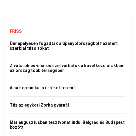
FRISS
Ünnepélyesen fogadták a Spanyolországból hazatért
szerbiai tűzoltókat
Zivatarok és viharos szél várhatók a következő órákban
az ország több térségében
A háttérmunka is értéket teremt
Tűz az egykori Zorka gyárnál
Már augusztusban tesztvonat indul Belgrád és Budapest
között