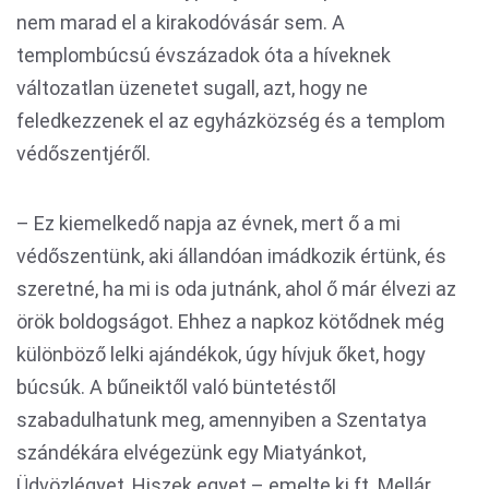
nem marad el a kirakodóvásár sem. A
templombúcsú évszázadok óta a híveknek
változatlan üzenetet sugall, azt, hogy ne
feledkezzenek el az egyházközség és a templom
védőszentjéről.
– Ez kiemelkedő napja az évnek, mert ő a mi
védőszentünk, aki állandóan imádkozik értünk, és
szeretné, ha mi is oda jutnánk, ahol ő már élvezi az
örök boldogságot. Ehhez a napkoz kötődnek még
különböző lelki ajándékok, úgy hívjuk őket, hogy
búcsúk. A bűneiktől való büntetéstől
szabadulhatunk meg, amennyiben a Szentatya
szándékára elvégezünk egy Miatyánkot,
Üdvözlégyet, Hiszek egyet – emelte ki ft. Mellár