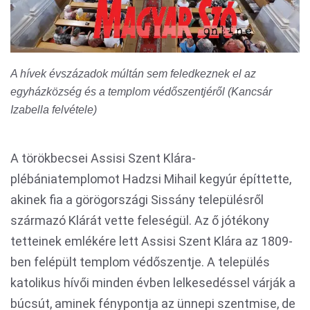
A hívek évszázadok múltán sem feledkeznek el az
egyházközség és a templom védőszentjéről (Kancsár
Izabella felvétele)
A törökbecsei Assisi Szent Klára-
plébániatemplomot Hadzsi Mihail kegyúr építtette,
akinek fia a görögországi Sissány településről
származó Klárát vette feleségül. Az ő jótékony
tetteinek emlékére lett Assisi Szent Klára az 1809-
ben felépült templom védőszentje. A település
katolikus hívői minden évben lelkesedéssel várják a
búcsút, aminek fénypontja az ünnepi szentmise, de