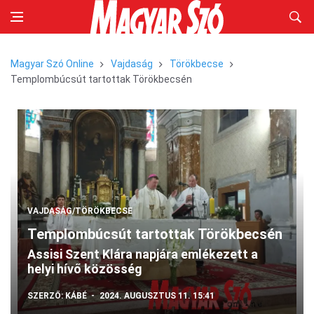
Magyar Szó Online
Vajdaság
Törökbecse
Templombúcsút tartottak Törökbecsén
VAJDASÁG/TÖRÖKBECSE
Templombúcsút tartottak Törökbecsén
Assisi Szent Klára napjára emlékezett a
helyi hívő közösség
SZERZŐ:
KÁBÉ
2024. AUGUSZTUS 11. 15:41