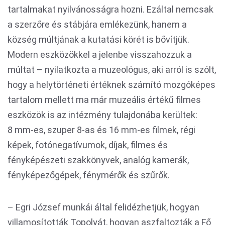
tartalmakat nyilvánosságra hozni. Ezáltal nemcsak
a szerzőre és stábjára emlékezünk, hanem a
község múltjának a kutatási körét is bővítjük.
Modern eszközökkel a jelenbe visszahozzuk a
múltat – nyilatkozta a muzeológus, aki arról is szólt,
hogy a helytörténeti értéknek számító mozgóképes
tartalom mellett ma már muzeális értékű filmes
eszközök is az intézmény tulajdonába kerültek:
8 mm-es, szuper 8-as és 16 mm-es filmek, régi
képek, fotónegatívumok, díjak, filmes és
fényképészeti szakkönyvek, analóg kamerák,
fényképezőgépek, fénymérők és szűrők.
– Egri József munkái által felidézhetjük, hogyan
villamosították Topolyát, hogyan aszfaltozták a Fő