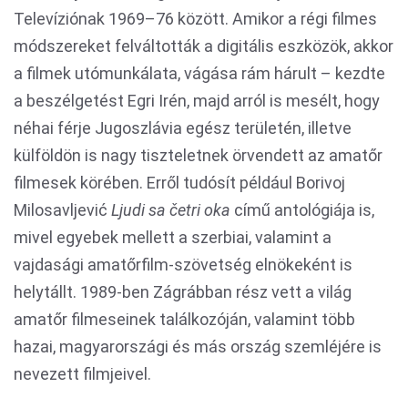
Televíziónak 1969–76 között. Amikor a régi filmes
módszereket felváltották a digitális eszközök, akkor
a filmek utómunkálata, vágása rám hárult – kezdte
a beszélgetést Egri Irén, majd arról is mesélt, hogy
néhai férje Jugoszlávia egész területén, illetve
külföldön is nagy tiszteletnek örvendett az amatőr
filmesek körében. Erről tudósít például Borivoj
Milosavljević
Ljudi sa četri oka
című antológiája is,
mivel egyebek mellett a szerbiai, valamint a
vajdasági amatőrfilm-szövetség elnökeként is
helytállt. 1989-ben Zágrábban rész vett a világ
amatőr filmeseinek találkozóján, valamint több
hazai, magyarországi és más ország szemléjére is
nevezett filmjeivel.