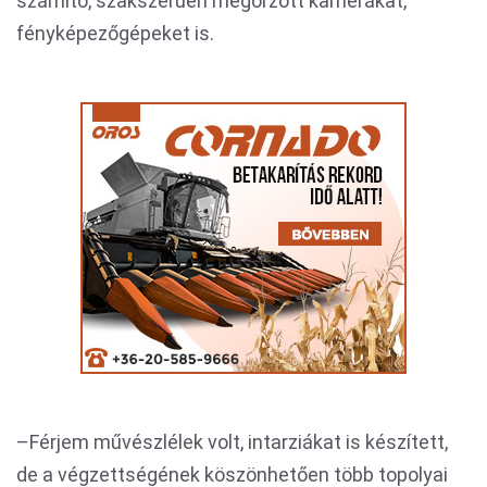
számító, szakszerűen megőrzött kamerákat,
fényképezőgépeket is.
–Férjem művészlélek volt, intarziákat is készített,
de a végzettségének köszönhetően több topolyai