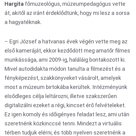
Hargita
főmuzeológus, múzeumpedagógus vette
át, akitől az iránt érdeklődtünk, hogy mi lesz a sorsa
a hagyatéknak.
– Egri József a hatvanas évek végén vette meg az
első kameráját, ekkor kezdődött meg amatőr filmes
munkássága, ami 2009-ig, haláláig bontakozott ki.
Mivel autodidakta módon tanulta a filmezést és a
fényképezést, szakkönyveket vásárolt, amelyek
most a múzeum birtokába kerültek. Intézményünk
elsődleges célja leltározni, illetve szakszerűen
digitalizálni ezeket a régi, kincset érő felvételeket.
Ez igen komoly és időigényes feladat lesz, ami után
szeretnénk közkinccsé tenni. Mindezt a virtuális
térben tudjuk elérni, és több nyelven szeretnénk a