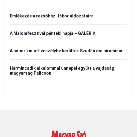
Emlékezés a rezsőházi tábor áldozataira
A Malomfesztivál pénteki napja – GALÉRIA
A háború miatt veszélybe kerültek Szudán ősi piramisai
Harmincadik alkalommal ünnepel együtt a vajdasági
magyarság Palicson