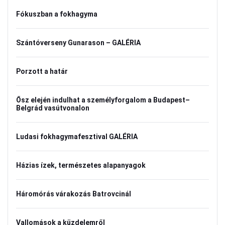
Fókuszban a fokhagyma
Szántóverseny Gunarason – GALÉRIA
Porzott a határ
Ősz elején indulhat a személyforgalom a Budapest–
Belgrád vasútvonalon
Ludasi fokhagymafesztival GALÉRIA
Házias ízek, természetes alapanyagok
Háromórás várakozás Batrovcinál
Vallomások a küzdelemről