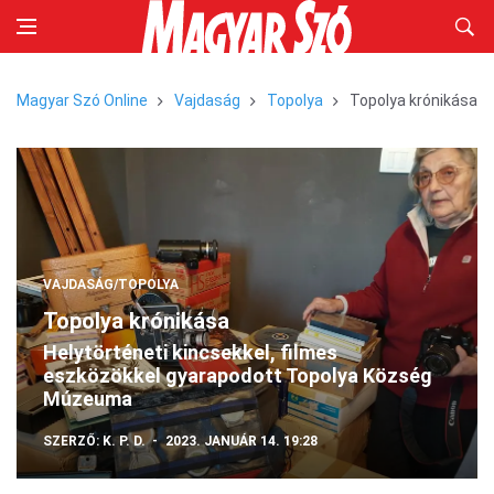
Magyar Szó Online
Vajdaság
Topolya
Topolya krónikása
VAJDASÁG/TOPOLYA
Topolya krónikása
Helytörténeti kincsekkel, filmes
eszközökkel gyarapodott Topolya Község
Múzeuma
SZERZŐ:
K. P. D.
2023. JANUÁR 14. 19:28