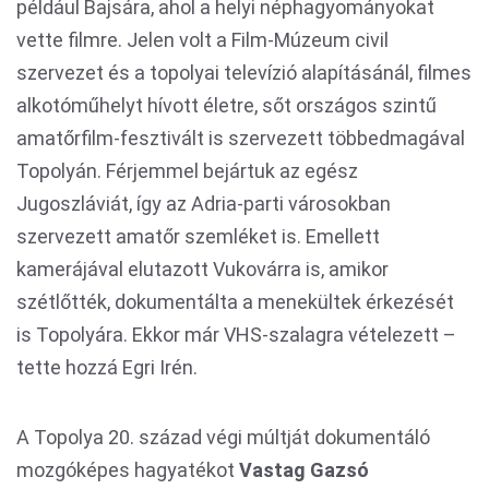
például Bajsára, ahol a helyi néphagyományokat
vette filmre. Jelen volt a Film-Múzeum civil
szervezet és a topolyai televízió alapításánál, filmes
alkotóműhelyt hívott életre, sőt országos szintű
amatőrfilm-fesztivált is szervezett többedmagával
Topolyán. Férjemmel bejártuk az egész
Jugoszláviát, így az Adria-parti városokban
szervezett amatőr szemléket is. Emellett
kamerájával elutazott Vukovárra is, amikor
szétlőtték, dokumentálta a menekültek érkezését
is Topolyára. Ekkor már VHS-szalagra vételezett –
tette hozzá Egri Irén.
A Topolya 20. század végi múltját dokumentáló
mozgóképes hagyatékot
Vastag Gazsó