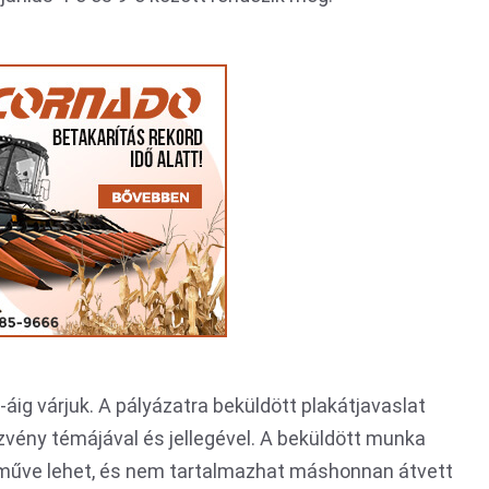
ig várjuk. A pályázatra beküldött plakátjavaslat
vény témájával és jellegével. A beküldött munka
ő műve lehet, és nem tartalmazhat máshonnan átvett