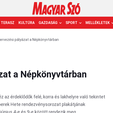
TERASZ
KULTÚRA
GAZDASÁG
SPORT
MELLÉKLETEK
tervezési pályázat a Népkönyvtárban
ázat a Népkönyvtárban
 az érdeklődők felé, korra és lakhelyre való tekintet
mberek Hete rendezvénysorozat plakátjának
június 4-e és 9-e között rendezik meg.