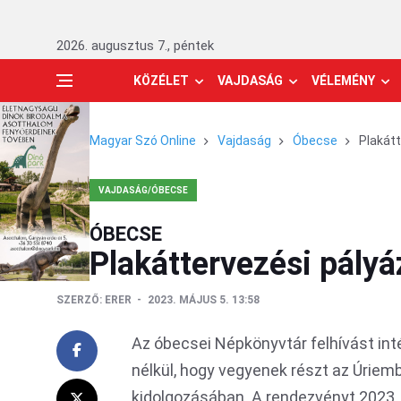
2026. augusztus 7., péntek
KÖZÉLET
VAJDASÁG
VÉLEMÉNY
Magyar Szó Online
Vajdaság
Óbecse
Plakát
VAJDASÁG/ÓBECSE
ÓBECSE
Plakáttervezési pály
SZERZŐ:
ERER
2023. MÁJUS 5. 13:58
Az óbecsei Népkönyvtár felhívást intéz
nélkül, hogy vegyenek részt az Úrie
kidolgozásában. A rendezvényt 2023. 