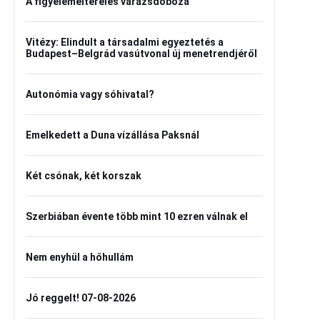
A figyelemelterelés varázsdoboza
Vitézy: Elindult a társadalmi egyeztetés a
Budapest–Belgrád vasútvonal új menetrendjéről
Autonómia vagy sóhivatal?
Emelkedett a Duna vízállása Paksnál
Két csónak, két korszak
Szerbiában évente több mint 10 ezren válnak el
Nem enyhül a hőhullám
Jó reggelt! 07-08-2026