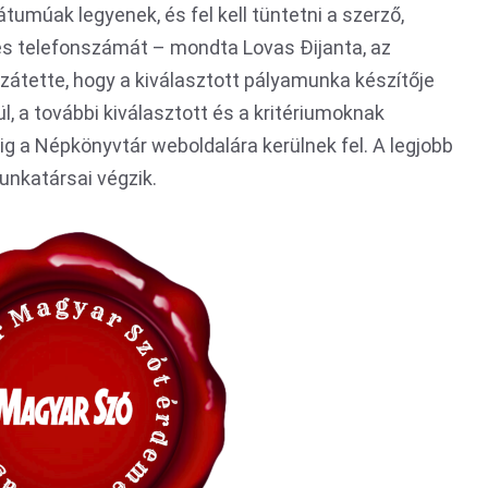
múak legyenek, és fel kell tüntetni a szerző,
t és telefonszámát – mondta Lovas Đijanta, az
zzátette, hogy a kiválasztott pályamunka készítője
, a további kiválasztott és a kritériumoknak
g a Népkönyvtár weboldalára kerülnek fel. A legjobb
unkatársai végzik.