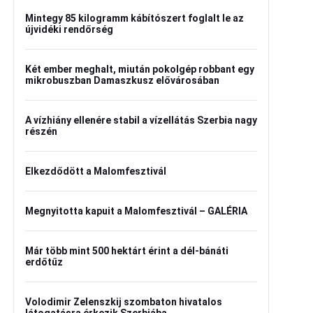
Mintegy 85 kilogramm kábítószert foglalt le az
újvidéki rendőrség
Két ember meghalt, miután pokolgép robbant egy
mikrobuszban Damaszkusz elővárosában
A vízhiány ellenére stabil a vízellátás Szerbia nagy
részén
Elkezdődött a Malomfesztivál
Megnyitotta kapuit a Malomfesztivál – GALÉRIA
Már több mint 500 hektárt érint a dél-bánáti
erdőtűz
Volodimir Zelenszkij szombaton hivatalos