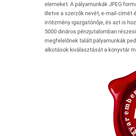
elemeket. A pályamunkák JPEG formátu
illetve a szerzők nevét, e-mail-címé
intézmény igazgatónője, és azt is ho
5000 dináros pénzjutalomban részesül
megfelelőnek talált pályamunkák pedi
alkotások kiválasztását a könyvtár m