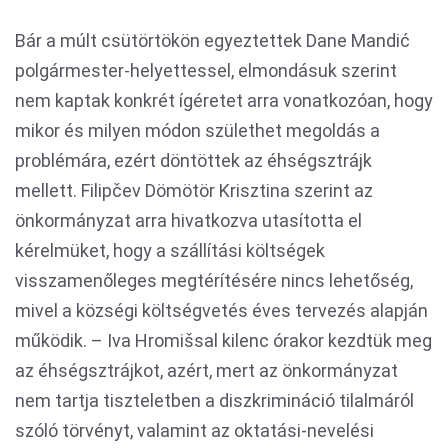
Bár a múlt csütörtökön egyeztettek Dane Mandić
polgármester-helyettessel, elmondásuk szerint
nem kaptak konkrét ígéretet arra vonatkozóan, hogy
mikor és milyen módon születhet megoldás a
problémára, ezért döntöttek az éhségsztrájk
mellett. Filipčev Dömötör Krisztina szerint az
önkormányzat arra hivatkozva utasította el
kérelmüket, hogy a szállítási költségek
visszamenőleges megtérítésére nincs lehetőség,
mivel a községi költségvetés éves tervezés alapján
működik. – Iva Hromišsal kilenc órakor kezdtük meg
az éhségsztrájkot, azért, mert az önkormányzat
nem tartja tiszteletben a diszkrimináció tilalmáról
szóló törvényt, valamint az oktatási-nevelési