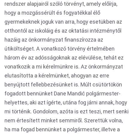
rendszer alapjairól szóló törvényt, amely előírja,
hogy a mozgássérült és fogyatékkal élő
gyermekeknek joguk van arra, hogy esetükben az
otthontól az iskoláig és az oktatási intézménytől
hazáig az önkormányzat finanszírozza az
útiköltséget. A vonatkozó törvény értelmében
három év az adósságoknak az elévülése, tehát ez
vonatkozik a mi kérelmünkre is. Az önkormányzat
elutasította a kérelmünket, ahogyan az erre
benyújtott fellebbezésünket is. Múlt csütörtökön
fogadott bennünket Dane Mandić polgármester-
helyettes, aki azt ígérte, utána fog járni annak, hogy
mi történik. Gondolom, azóta is ezt teszi, mert senki
nem értesített minket semmiről. Szerettük volna,
ha ma fogad bennünket a polgármester, illetve a