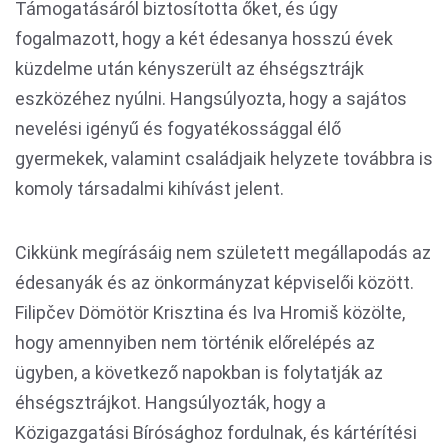
Támogatásáról biztosította őket, és úgy
fogalmazott, hogy a két édesanya hosszú évek
küzdelme után kényszerült az éhségsztrájk
eszközéhez nyúlni. Hangsúlyozta, hogy a sajátos
nevelési igényű és fogyatékossággal élő
gyermekek, valamint családjaik helyzete továbbra is
komoly társadalmi kihívást jelent.
Cikkünk megírásáig nem született megállapodás az
édesanyák és az önkormányzat képviselői között.
Filipčev Dömötör Krisztina és Iva Hromiš közölte,
hogy amennyiben nem történik előrelépés az
ügyben, a következő napokban is folytatják az
éhségsztrájkot. Hangsúlyozták, hogy a
Közigazgatási Bírósághoz fordulnak, és kártérítési