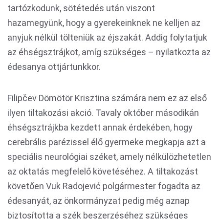
tartózkodunk, sötétedés után viszont
hazamegyünk, hogy a gyerekeinknek ne kelljen az
anyjuk nélkül tölteniük az éjszakát. Addig folytatjuk
az éhségsztrájkot, amíg szükséges – nyilatkozta az
édesanya ottjártunkkor.
Filipčev Dömötör Krisztina számára nem ez az első
ilyen tiltakozási akció. Tavaly október másodikán
éhségsztrájkba kezdett annak érdekében, hogy
cerebrális parézissel élő gyermeke megkapja azt a
speciális neurológiai széket, amely nélkülözhetetlen
az oktatás megfelelő követéséhez. A tiltakozást
követően Vuk Radojević polgármester fogadta az
édesanyát, az önkormányzat pedig még aznap
biztosította a szék beszerzéséhez szükséges