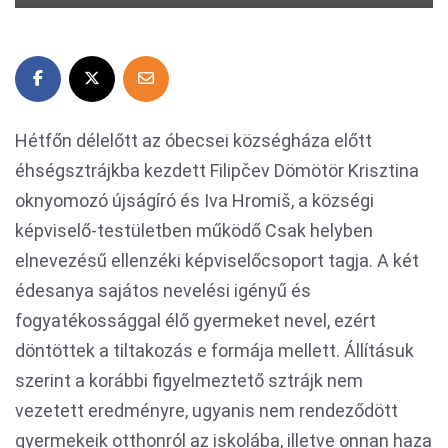
Hétfőn délelőtt az óbecsei községháza előtt
éhségsztrájkba kezdett Filipčev Dömötör Krisztina
oknyomozó újságíró és Iva Hromiš, a községi
képviselő-testületben működő Csak helyben
elnevezésű ellenzéki képviselőcsoport tagja. A két
édesanya sajátos nevelési igényű és
fogyatékossággal élő gyermeket nevel, ezért
döntöttek a tiltakozás e formája mellett. Állításuk
szerint a korábbi figyelmeztető sztrájk nem
vezetett eredményre, ugyanis nem rendeződött
gyermekeik otthonról az iskolába, illetve onnan haza