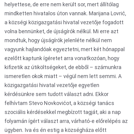
helyettese, de erre nem került sor, mert állítólag
mindketten hivatalos úton vannak. Marijana Lovrić,
a községi közigazgatási hivatal vezetője fogadott
volna bennünket, de újságírók nélkül. Mi erre azt
mondtuk, hogy újságírók jelenléte nélkül nem
vagyunk hajlandóak egyeztetni, mert két hónappal
ezelőtt kaptunk ígéretet arra vonatkozóan, hogy
kifizetik az útiköltségeket, de ebből – számunkra
ismeretlen okok miatt – végül nem lett semmi. A
közigazgatási hivatal vezetője egyetlen
kérdésünkre sem tudott választ adni. Ekkor
felhívtam Stevo Novkovićot, a községi tanács
szociális kérdésekkel megbízott tagját, aki a nap
folyamán ígért választ arra, várható-e előrelépés az
ügyben. Iva és én estig a községháza előtt