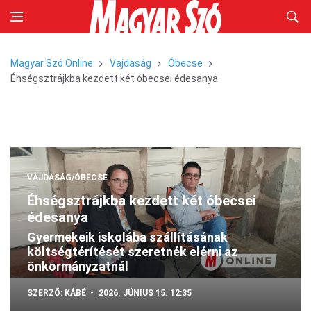
Magyar Szó Online
Vajdaság
Óbecse
Éhségsztrájkba kezdett két óbecsei édesanya
VAJDASÁG/ÓBECSE
Éhségsztrájkba kezdett két óbecsei
édesanya
Gyermekeik iskolába szállításának
költségtérítését szeretnék elérni az
önkormányzatnál
SZERZŐ:
KÁBÉ
2026. JÚNIUS 15. 12:35