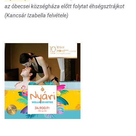
az óbecsei községháza előtt folytat éhségsztrájkot
(Kancsár Izabella felvétele)