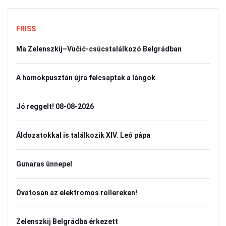
FRISS
Ma Zelenszkij–Vučić-csúcstalálkozó Belgrádban
A homokpusztán újra felcsaptak a lángok
Jó reggelt! 08-08-2026
Áldozatokkal is találkozik XIV. Leó pápa
Gunaras ünnepel
Óvatosan az elektromos rollereken!
Zelenszkij Belgrádba érkezett