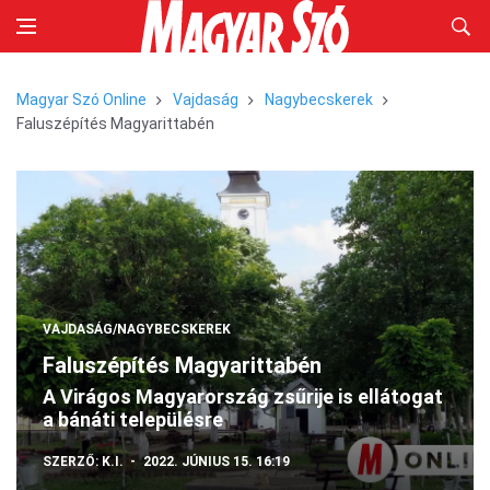
Magyar Szó Online
Vajdaság
Nagybecskerek
Faluszépítés Magyarittabén
VAJDASÁG/NAGYBECSKEREK
Faluszépítés Magyarittabén
A Virágos Magyarország zsűrije is ellátogat
a bánáti településre
SZERZŐ:
K.I.
2022. JÚNIUS 15. 16:19