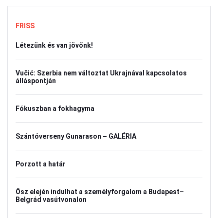
FRISS
Létezünk és van jövőnk!
Vučić: Szerbia nem változtat Ukrajnával kapcsolatos
álláspontján
Fókuszban a fokhagyma
Szántóverseny Gunarason – GALÉRIA
Porzott a határ
Ősz elején indulhat a személyforgalom a Budapest–
Belgrád vasútvonalon