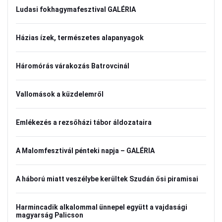
Ludasi fokhagymafesztival GALÉRIA
Házias ízek, természetes alapanyagok
Háromórás várakozás Batrovcinál
Vallomások a küzdelemről
Emlékezés a rezsőházi tábor áldozataira
A Malomfesztivál pénteki napja – GALÉRIA
A háború miatt veszélybe kerültek Szudán ősi piramisai
Harmincadik alkalommal ünnepel együtt a vajdasági
magyarság Palicson