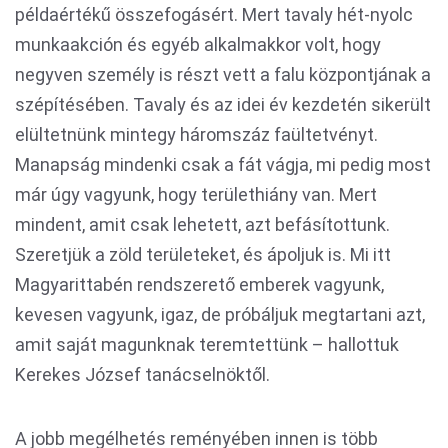
példaértékű összefogásért. Mert tavaly hét-nyolc
munkaakción és egyéb alkalmakkor volt, hogy
negyven személy is részt vett a falu központjának a
szépítésében. Tavaly és az idei év kezdetén sikerült
elültetnünk mintegy háromszáz faültetvényt.
Manapság mindenki csak a fát vágja, mi pedig most
már úgy vagyunk, hogy területhiány van. Mert
mindent, amit csak lehetett, azt befásítottunk.
Szeretjük a zöld területeket, és ápoljuk is. Mi itt
Magyarittabén rendszerető emberek vagyunk,
kevesen vagyunk, igaz, de próbáljuk megtartani azt,
amit saját magunknak teremtettünk – hallottuk
Kerekes József tanácselnöktől.
A jobb megélhetés reményében innen is több