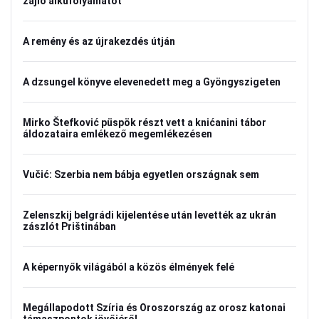
zajló alkufolyamatot
A remény és az újrakezdés útján
A dzsungel könyve elevenedett meg a Gyöngyszigeten
Mirko Štefković püspök részt vett a knićanini tábor
áldozataira emlékező megemlékezésen
Vučić: Szerbia nem bábja egyetlen országnak sem
Zelenszkij belgrádi kijelentése után levették az ukrán
zászlót Prištinában
A képernyők világából a közös élmények felé
Megállapodott Szíria és Oroszország az orosz katonai