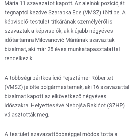
Mária 11 szavazatot kapott. Az alelnök pozícióját
tegnaptól kezdve Szarapka Ede (VMSZ) tölti be. A
képviselő-testület titkárának személyéről is
szavaztak a képviselők, akik újabb négyéves
időtartamra Milovanović Máriának szavaztak
bizalmat, aki már 28 éves munkatapasztalattal
rendelkezik.
A többségi pártkoalíció Fejsztámer Róbertet
(VMSZ) jelölte polgármesternek, aki 16 szavazattal
bizalmat kapott az elkövetkező négyéves
időszakra. Helyettesévé Nebojša Rakićot (SZHP)
választották meg.
A testület szavazattöbbséggel módosította a