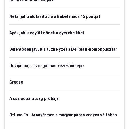
támaszpontok jövőjéről
Netanjahu elutasította a Béketanács 15 pontját
Apák, akik együtt nőnek a gyerekeikkel
Jelentősen javult a tűzhelyzet a Delibláti-homokpusztán
Dužijanca, a szorgalmas kezek ünnepe
Grease
A családbarátság próbája
Öttusa Eb - Aranyérmes a magyar páros vegyes váltóban