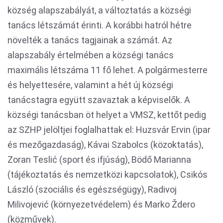
község alapszabályát, a változtatás a községi
tanács létszámát érinti. A korábbi hatról hétre
növelték a tanács tagjainak a számát. Az
alapszabály értelmében a községi tanács
maximális létszáma 11 fő lehet. A polgármesterre
és helyettesére, valamint a hét új községi
tanácstagra együtt szavaztak a képviselők. A
községi tanácsban öt helyet a VMSZ, kettőt pedig
az SZHP jelöltjei foglalhattak el: Huzsvár Ervin (ipar
és mezőgazdaság), Kávai Szabolcs (közoktatás),
Zoran Teslić (sport és ifjúság), Bödő Marianna
(tájékoztatás és nemzetközi kapcsolatok), Csikós
László (szociális és egészségügy), Radivoj
Milivojević (környezetvédelem) és Marko Ždero
(közművek).