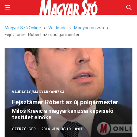
Magyar Szó Online
Vajdaság
Magyarkanizsa
Fejsztámer Róbert az új polgármester
VAJDASÁG/MAGYARKANIZSA
Fejsztámer Róbert az új polgármester
Miloš Kravić a magyarkanizsai képviselő-
testület elnöke
SZERZŐ:
GER
2016. JÚNIUS 10. 10:01