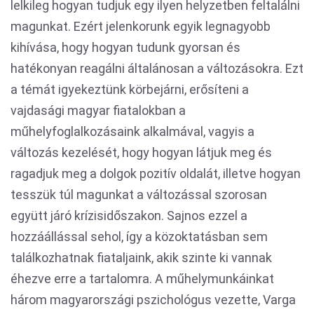
lelkileg hogyan tudjuk egy ilyen helyzetben feltalálni
magunkat. Ezért jelenkorunk egyik legnagyobb
kihívása, hogy hogyan tudunk gyorsan és
hatékonyan reagálni általánosan a változásokra. Ezt
a témát igyekeztünk körbejárni, erősíteni a
vajdasági magyar fiatalokban a
műhelyfoglalkozásaink alkalmával, vagyis a
változás kezelését, hogy hogyan látjuk meg és
ragadjuk meg a dolgok pozitív oldalát, illetve hogyan
tesszük túl magunkat a változással szorosan
együtt járó krízisidőszakon. Sajnos ezzel a
hozzáállással sehol, így a közoktatásban sem
találkozhatnak fiataljaink, akik szinte ki vannak
éhezve erre a tartalomra. A műhelymunkáinkat
három magyarországi pszichológus vezette, Varga