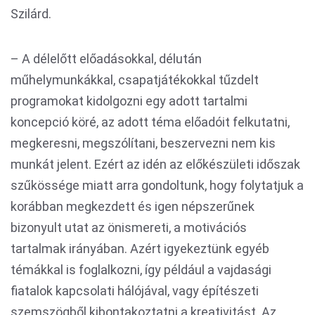
Szilárd.
– A délelőtt előadásokkal, délután
műhelymunkákkal, csapatjátékokkal tűzdelt
programokat kidolgozni egy adott tartalmi
koncepció köré, az adott téma előadóit felkutatni,
megkeresni, megszólítani, beszervezni nem kis
munkát jelent. Ezért az idén az előkészületi időszak
szűkössége miatt arra gondoltunk, hogy folytatjuk a
korábban megkezdett és igen népszerűnek
bizonyult utat az önismereti, a motivációs
tartalmak irányában. Azért igyekeztünk egyéb
témákkal is foglalkozni, így például a vajdasági
fiatalok kapcsolati hálójával, vagy építészeti
szemszögből kibontakoztatni a kreativitást. Az,