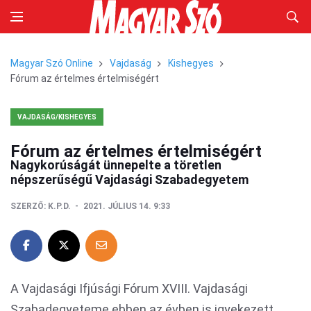
Magyar Szó Online
Vajdaság
Kishegyes
Fórum az értelmes értelmiségért
VAJDASÁG/KISHEGYES
Fórum az értelmes értelmiségért
Nagykorúságát ünnepelte a töretlen
népszerűségű Vajdasági Szabadegyetem
SZERZŐ:
K.P.D.
2021. JÚLIUS 14. 9:33
A Vajdasági Ifjúsági Fórum XVIII. Vajdasági
Szabadegyeteme ebben az évben is igyekezett