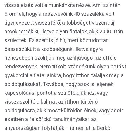
visszajelzés volt a munkánkra nézve. Ami szintén
örömteli, hogy a résztvevőink 40 százaléka volt
úgynevezett visszatérő, a többséget viszont új
arcok tették ki, illetve olyan fiatalok, akik 2000 után
születtek. Ez azért is jó hír, mert köztudottan
összeszűkült a közösségünk, illetve egyre
nehezebben szólítják meg az ifjúságot az efféle
rendezvények. Nem titkolt szándékunk olyan hatást
gyakorolni a fiataljainkra, hogy itthon találják meg a
boldogulásukat. Továbbá, hogy azok is leljenek
kapcsolódási pontot a szülőföldjükhöz, vagy
visszaszólító alkalmat az itthon történő
boldogulásra, akik most külföldön élnek, vagy adott
esetben a felsőfokú tanulmányaikat az
anyaországban folytatják – ismertette Berkó