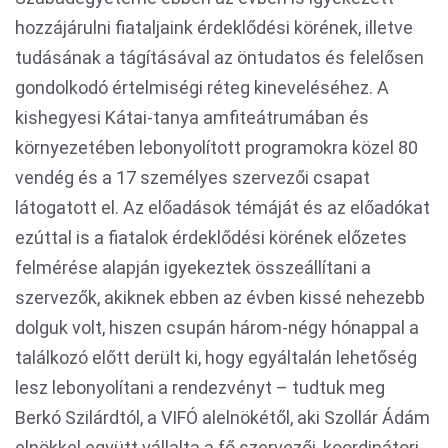
hozzájárulni fiataljaink érdeklődési körének, illetve
tudásának a tágításával az öntudatos és felelősen
gondolkodó értelmiségi réteg kineveléséhez. A
kishegyesi Kátai-tanya amfiteátrumában és
környezetében lebonyolított programokra közel 80
vendég és a 17 személyes szervezői csapat
látogatott el. Az előadások témáját és az előadókat
ezúttal is a fiatalok érdeklődési körének előzetes
felmérése alapján igyekeztek összeállítani a
szervezők, akiknek ebben az évben kissé nehezebb
dolguk volt, hiszen csupán három-négy hónappal a
találkozó előtt derült ki, hogy egyáltalán lehetőség
lesz lebonyolítani a rendezvényt – tudtuk meg
Berkó Szilárdtól, a VIFÓ alelnökétől, aki Szollár Ádám
elnökkel együtt vállalta a fő szervezői, koordinátori