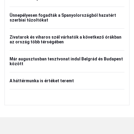
Ünnepélyesen fogadták a Spanyolországból hazatért
szerbiai tűzoltókat
Zivatarok és viharos szél várhatók a következő órákban
az ország több térségében
Már augusztusban tesztvonat indul Belgrád és Budapest
között
A háttérmunka is értéket teremt