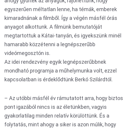
ahogy gyűltek az anyagok, rájöhettünk, hogy
egyszerűen méltatlan lenne, ha témák, emberek
kimaradnának a filmből. Így a végén másfél órás
anyagot alkottunk. A filmünk bemutatóját
megtartottuk a Kátai-tanyán, és igyekszünk minél
hamarabb közzétenni a legnépszerűbb
videómegosztón is.
Az idei rendezvény egyik legnépszerűbbnek
mondható programja a műhelymunka volt, ezzel
kapcsolatban is érdeklődtünk Berkó Szilárdtól.
– Az utóbbi másfél év rámutatott arra, hogy biztos
pont igazából nincs is az életünkben, vagyis
gyakorlatilag minden relatív körülöttünk. És a
folytatás, mint ahogy a siker is azon múlik, hogy