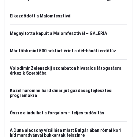
Elkezdődött a Malomfesztivál
Megnyitotta kapuit a Malomfesztivál – GALÉRIA
Már több mint 500 hektárt érint a dél-bánáti erdőtűz
Volodimir Zelenszkij szombaton hivatalos látogatásra
érkezik Szerbiába
Közel hárommilliárd dinár jut gazdaságfejlesztési
programokra
Őszre elindulhat a forgalom – teljes tudósítás
A Duna alacsony vízállása miatt Bulgáriában római kori
híd maradványai bukkantak felszínre