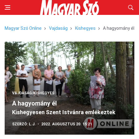
Magyar Szó Online
Vajdaság
Kishegyes
A hagyomány él
VAJDASÁG/KISHEGYES
A hagyomány él
Kishegyesen Szent Istvánra emlékeztek
SZERZŐ:
L.J.
2022. AUGUSZTUS 20. 15:21