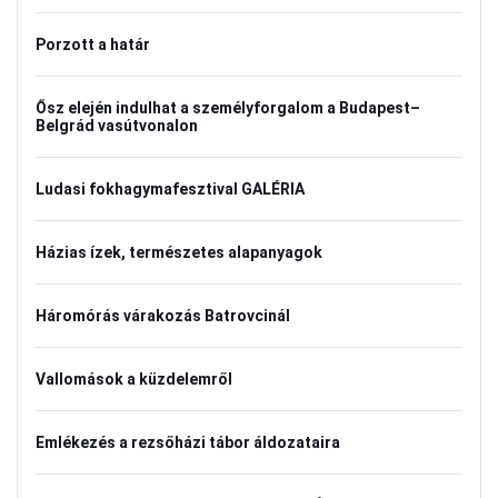
Porzott a határ
Ősz elején indulhat a személyforgalom a Budapest–
Belgrád vasútvonalon
Ludasi fokhagymafesztival GALÉRIA
Házias ízek, természetes alapanyagok
Háromórás várakozás Batrovcinál
Vallomások a küzdelemről
Emlékezés a rezsőházi tábor áldozataira