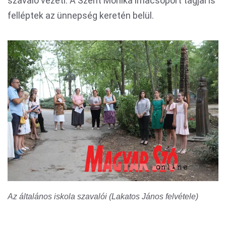
szavaló vezeti. A Szent Mónika imacsoport tagjai is
felléptek az ünnepség keretén belül.
Az általános iskola szavalói (Lakatos János felvétele)