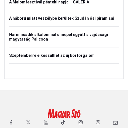
A Malomfesztivál pénteki napja – GALÉRIA
A háború miatt veszélybe kerültek Szudán ősi piramisai
Harmincadik alkalommal ünnepel együtt a vajdasági
magyarság Palicson
Szeptemberre elkészülhet az új körforgalom