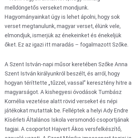
melldöngetős verseket mondjunk.
Hagyományainkat úgy is lehet ápolni, hogy sok
verset megtanulunk, magyar verset, élünk vele,
elmondjuk, ismerjük az énekeinket és énekeljük
őket. Ez az igazi itt maradás – fogalmazott Szőke.
A Szent István-napi műsor keretében Szőke Anna
Szent István királyunkról beszélt, és arról, hogy
hogyan téríttette „tűzzel, vassal” keresztény hitre a
magyarságot. A kishegyesi óvodások Tumbász
Kornélia vezetése alatt rövid verseket és népi
játékokat mutattak be. Felléptek a helyi Ady Endre
Kísérleti Általános Iskola versmondó csoportjának
tagjai. A csoportot Hajvert Ákos versfelkészítő,