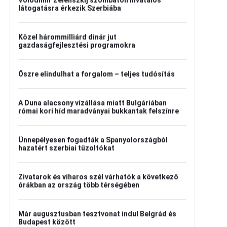
Volodimir Zelenszkij szombaton hivatalos
látogatásra érkezik Szerbiába
Közel hárommilliárd dinár jut
gazdaságfejlesztési programokra
Őszre elindulhat a forgalom – teljes tudósítás
A Duna alacsony vízállása miatt Bulgáriában
római kori híd maradványai bukkantak felszínre
Ünnepélyesen fogadták a Spanyolországból
hazatért szerbiai tűzoltókat
Zivatarok és viharos szél várhatók a következő
órákban az ország több térségében
Már augusztusban tesztvonat indul Belgrád és
Budapest között