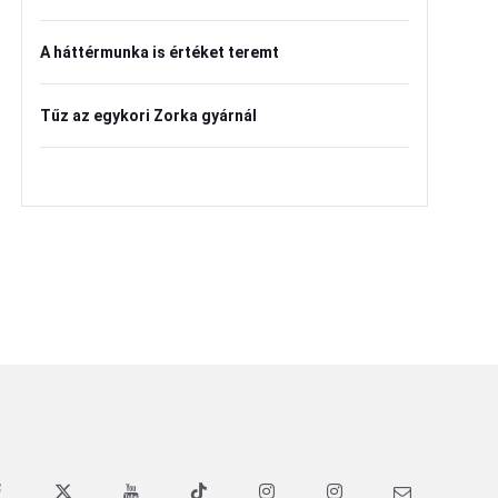
A háttérmunka is értéket teremt
Tűz az egykori Zorka gyárnál