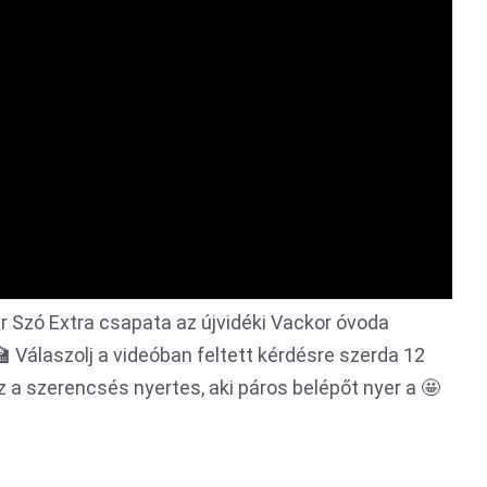
 Szó Extra csapata az újvidéki Vackor óvoda
 Válaszolj a videóban feltett kérdésre szerda 12
az a szerencsés nyertes, aki páros belépőt nyer a 🤩