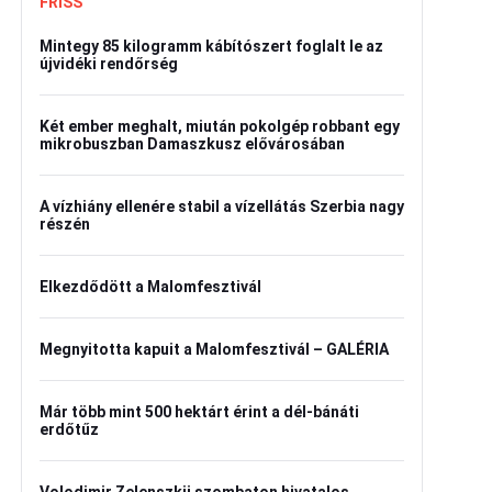
FRISS
Mintegy 85 kilogramm kábítószert foglalt le az
újvidéki rendőrség
Két ember meghalt, miután pokolgép robbant egy
mikrobuszban Damaszkusz elővárosában
A vízhiány ellenére stabil a vízellátás Szerbia nagy
részén
Elkezdődött a Malomfesztivál
Megnyitotta kapuit a Malomfesztivál – GALÉRIA
Már több mint 500 hektárt érint a dél-bánáti
erdőtűz