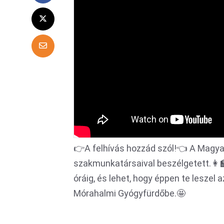
👉A felhívás hozzád szól!👈 A Magyar
szakmunkatársaival beszélgetett.👩‍
óráig, és lehet, hogy éppen te leszel 
Mórahalmi Gyógyfürdőbe.🤩