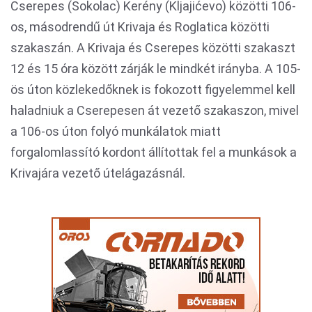
Cserepes (Sokolac) Kerény (Kljajićevo) közötti 106-
os, másodrendű út Krivaja és Roglatica közötti
szakaszán. A Krivaja és Cserepes közötti szakaszt
12 és 15 óra között zárják le mindkét irányba. A 105-
ös úton közlekedőknek is fokozott figyelemmel kell
haladniuk a Cserepesen át vezető szakaszon, mivel
a 106-os úton folyó munkálatok miatt
forgalomlassító kordont állítottak fel a munkások a
Krivajára vezető útelágazásnál.