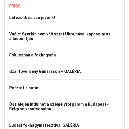
FRISS
Létezünk és van jövőnk!
Vučić: Szerbia nem változtat Ukrajnával kapcsolatos
álláspontján
Fókuszban a fokhagyma
Szántóverseny Gunarason – GALÉRIA
Porzott a határ
Ősz elején indulhat a személyforgalom a Budapest–
Belgrád vasútvonalon
Ludasi fokhagymafesztival GALÉRIA