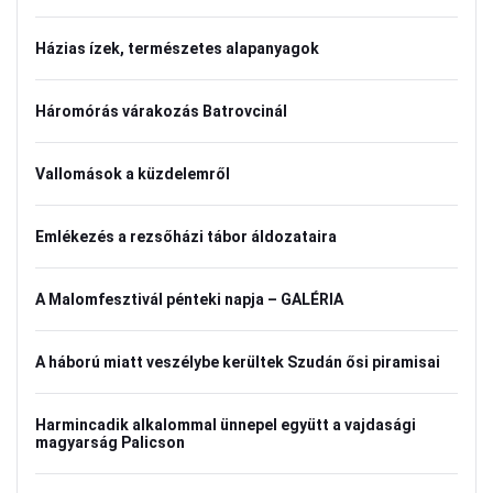
Házias ízek, természetes alapanyagok
Háromórás várakozás Batrovcinál
Vallomások a küzdelemről
Emlékezés a rezsőházi tábor áldozataira
A Malomfesztivál pénteki napja – GALÉRIA
A háború miatt veszélybe kerültek Szudán ősi piramisai
Harmincadik alkalommal ünnepel együtt a vajdasági
magyarság Palicson