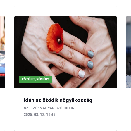
KÖZÉLET/KÉKFÉNY
Idén az ötödik nőgyilkosság
SZERZŐ:
MAGYAR SZÓ ONLINE
2025. 03. 12. 16:45