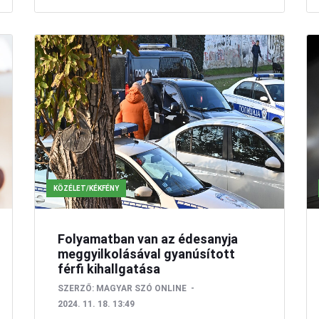
KÖZÉLET/KÉKFÉNY
Folyamatban van az édesanyja
meggyilkolásával gyanúsított
férfi kihallgatása
SZERZŐ:
MAGYAR SZÓ ONLINE
2024. 11. 18. 13:49