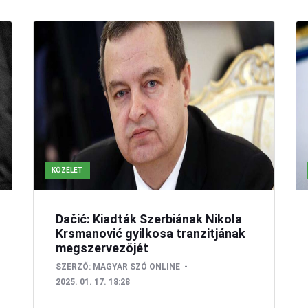
KÖZÉLET
Dačić: Kiadták Szerbiának Nikola
Krsmanović gyilkosa tranzitjának
megszervezőjét
SZERZŐ:
MAGYAR SZÓ ONLINE
2025. 01. 17. 18:28