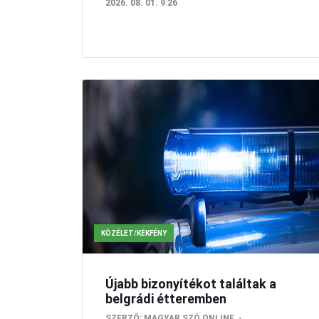
2026. 08. 01. 9:26
KÖZÉLET/KÉKFÉNY
Újabb bizonyítékot találtak a
belgrádi étteremben
SZERZŐ:
MAGYAR SZÓ ONLINE