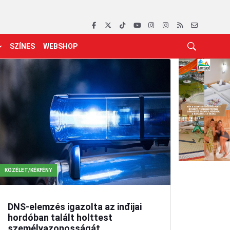
SZÍNES
WEBSHOP
KÖZÉLET/KÉKFÉNY
DNS-elemzés igazolta az inđijai
hordóban talált holttest
személyazonosságát