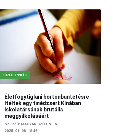
KÖZÉLET/VILÁG
Életfogytiglani börtönbüntetésre
ítéltek egy tinédzsert Kínában
iskolatársának brutális
meggyilkolásáért
SZERZŐ:
MAGYAR SZÓ ONLINE
2025. 01. 08. 18:46