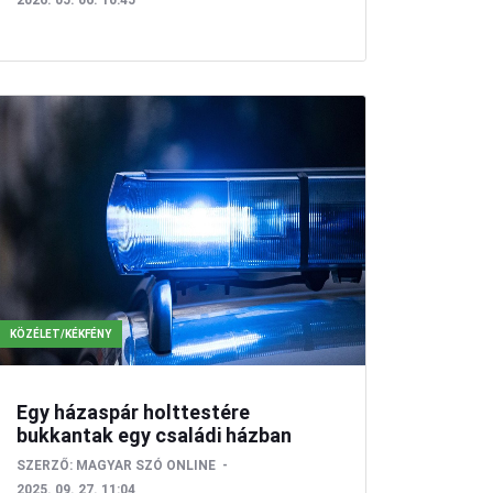
2026. 05. 06. 10:45
KÖZÉLET/KÉKFÉNY
Egy házaspár holttestére
bukkantak egy családi házban
SZERZŐ:
MAGYAR SZÓ ONLINE
2025. 09. 27. 11:04