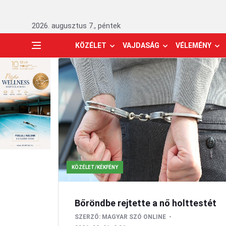
2026. augusztus 7., péntek
KÖZÉLET
VAJDASÁG
VÉLEMÉNY
KÖZÉLET/KÉKFÉNY
Bőröndbe rejtette a nő holttestét
SZERZŐ:
MAGYAR SZÓ ONLINE