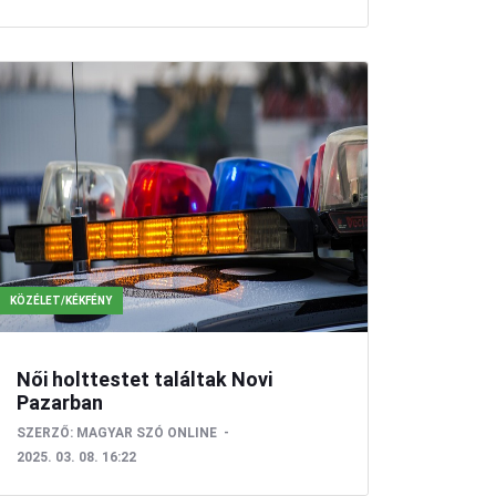
KÖZÉLET/KÉKFÉNY
Női holttestet találtak Novi
Pazarban
SZERZŐ:
MAGYAR SZÓ ONLINE
2025. 03. 08. 16:22