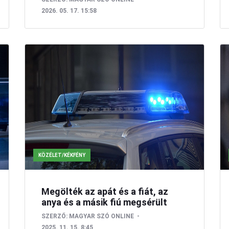
2026. 05. 17. 15:58
KÖZÉLET/KÉKFÉNY
Megölték az apát és a fiát, az
anya és a másik fiú megsérült
SZERZŐ:
MAGYAR SZÓ ONLINE
2025. 11. 15. 8:45