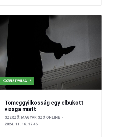
KÖZÉLET/KÉKFÉNY
KÖZÉLET/VILÁG
Tömeggyilkosság egy elbukott
vizsga miatt
SZERZŐ:
MAGYAR SZÓ ONLINE
2024. 11. 16. 17:46