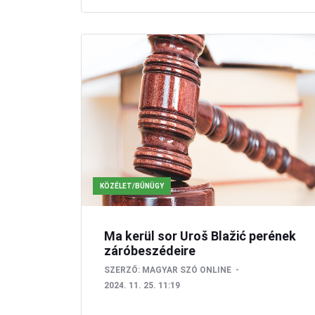
KÖZÉLET/BŰNÜGY
Ma kerül sor Uroš Blažić perének
záróbeszédeire
SZERZŐ:
MAGYAR SZÓ ONLINE
2024. 11. 25. 11:19