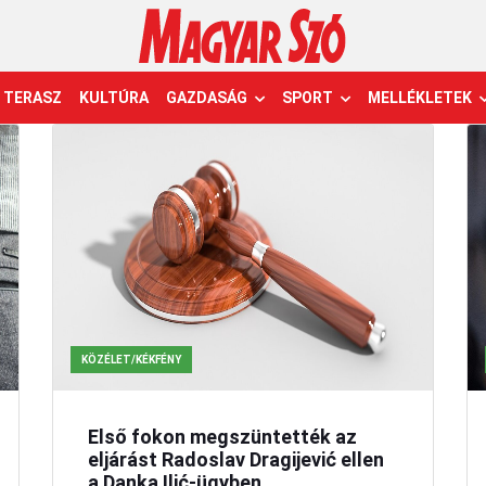
TERASZ
KULTÚRA
GAZDASÁG
SPORT
MELLÉKLETEK
KÖZÉLET/KÉKFÉNY
Első fokon megszüntették az
eljárást Radoslav Dragijević ellen
a Danka Ilić-ügyben