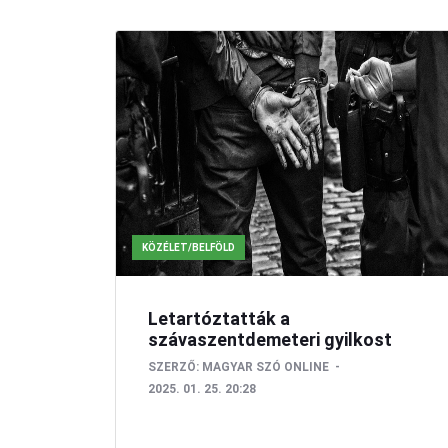
KÖZÉLET/BELFÖLD
Letartóztatták a
szávaszentdemeteri gyilkost
SZERZŐ:
MAGYAR SZÓ ONLINE
2025. 01. 25. 20:28