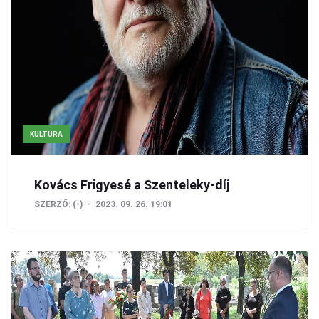
KULTÚRA
Kovács Frigyesé a Szenteleky-díj
SZERZŐ:
(-)
2023. 09. 26. 19:01