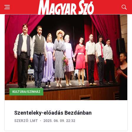
KULTÚRA/SZÍNHÁZ
Szenteleky-előadás Bezdánban
SZERZŐ:
LMT
2025. 06. 09. 22:32