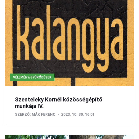
VÉLEMÉNY/GYŰRŐDÉSEK
Szenteleky Kornél közösségépítő
munkája IV.
SZERZŐ:
MÁK FERENC
2023. 10. 30. 16:01