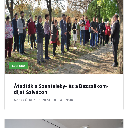
KULTÚRA
Átadták a Szenteleky- és a Bazsalikom-
díjat Szivácon
SZERZŐ:
M.K.
2023. 10. 14. 19:34