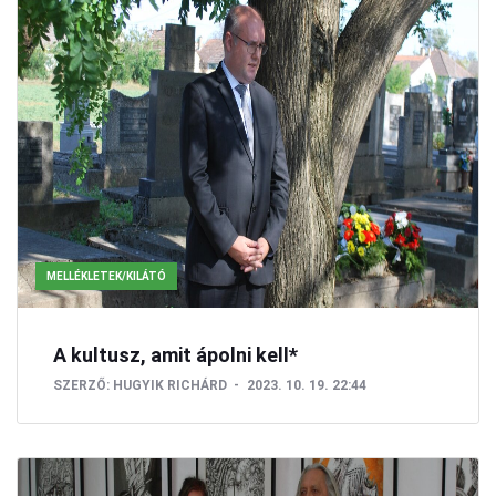
MELLÉKLETEK/KILÁTÓ
A kultusz, amit ápolni kell*
SZERZŐ:
HUGYIK RICHÁRD
2023. 10. 19. 22:44