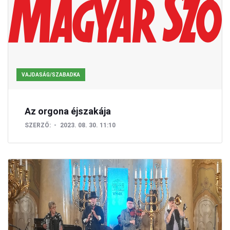
VAJDASÁG/SZABADKA
Az orgona éjszakája
SZERZŐ:
2023. 08. 30. 11:10