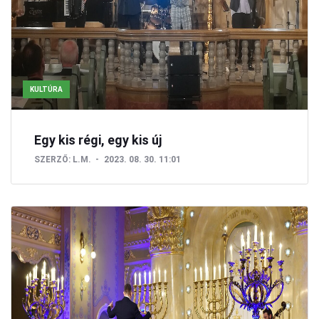
KULTÚRA
Egy kis régi, egy kis új
SZERZŐ:
L.M.
2023. 08. 30. 11:01