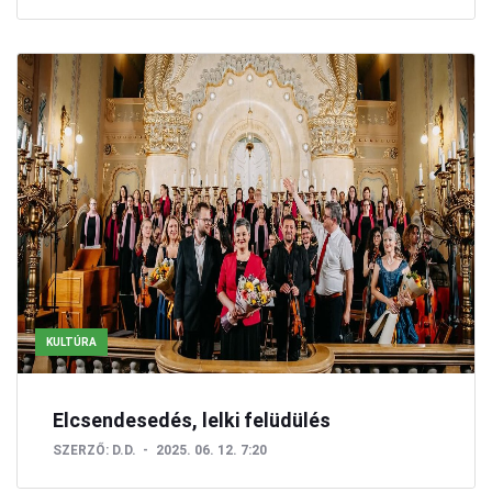
KULTÚRA
Elcsendesedés, lelki felüdülés
SZERZŐ:
D.D.
2025. 06. 12. 7:20