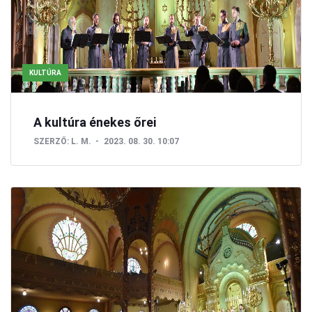
KULTÚRA
A kultúra énekes őrei
SZERZŐ:
L. M.
2023. 08. 30. 10:07