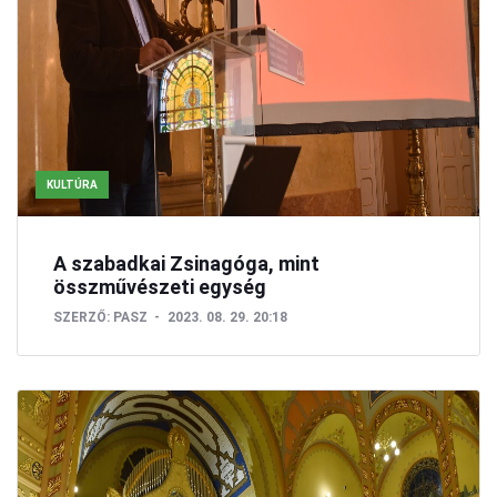
KULTÚRA
A szabadkai Zsinagóga, mint
összművészeti egység
SZERZŐ:
PASZ
2023. 08. 29. 20:18