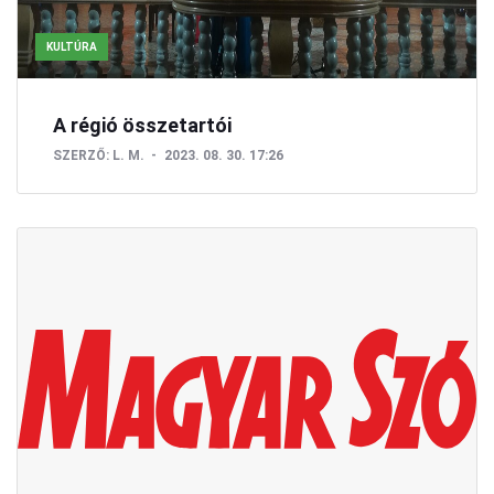
KULTÚRA
A régió összetartói
SZERZŐ:
L. M.
2023. 08. 30. 17:26