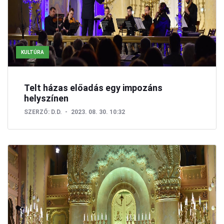
KULTÚRA
Telt házas előadás egy impozáns
helyszínen
SZERZŐ:
D.D.
2023. 08. 30. 10:32