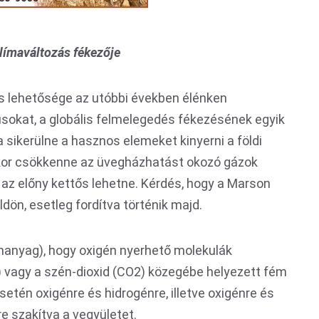
klímaváltozás fékezője
és lehetősége az utóbbi években élénken
kusokat, a globális felmelegedés fékezésének egyik
 sikerülne a hasznos elemeket kinyerni a földi
kkor csökkenne az üvegházhatást okozó gázok
az előny kettős lehetne. Kérdés, hogy a Marson
öldön, esetleg fordítva történik majd.
nanyag), hogy oxigén nyerhető molekulák
2O) vagy a szén-dioxid (CO2) közegébe helyezett fém
setén oxigénre és hidrogénre, illetve oxigénre és
e szakítva a vegyületet.