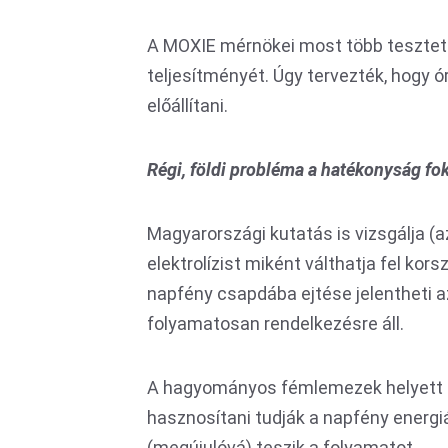
A MOXIE mérnökei most több tesztet 
teljesítményét. Úgy tervezték, hogy 
előállítani.
Régi, földi probléma a hatékonyság fo
Magyarországi kutatás is vizsgálja 
elektrolízist miként válthatja fel kor
napfény csapdába ejtése jelentheti a
folyamatosan rendelkezésre áll.
A hagyományos fémlemezek helyett az
hasznosítani tudják a napfény energi
(megújulóvá) teszik a folyamatot.