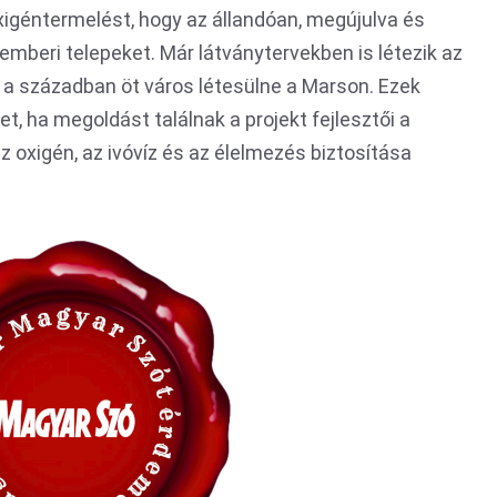
xigéntermelést, hogy az állandóan, megújulva és
emberi telepeket. Már látványtervekben is létezik az
 a században öt város létesülne a Marson. Ezek
t, ha megoldást találnak a projekt fejlesztői a
z oxigén, az ivóvíz és az élelmezés biztosítása