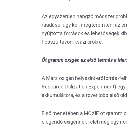
Az egyszerűen hangzó módszer probl
ráadásul úgy kell megteremteni az emb
nyújtotta források és lehetőségek ki
hosszú távon, kvázi örökre.
Öt gramm oxigén az első termés a Ma
A Mars oxigén helyszíni erőforrás-fel
Resource Utilization Experiment) egy 
akkumulátora, és a rover jobb első old
Első menetében a MOXIE öt gramm oxig
elegendő oxigénnek felel meg egy no