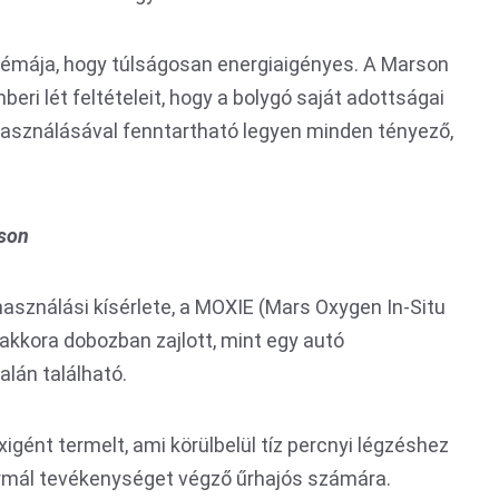
émája, hogy túlságosan energiaigényes. A Marson
eri lét feltételeit, hogy a bolygó saját adottságai
használásával fenntartható legyen minden tényező,
rson
használási kísérlete, a MOXIE (Mars Oxygen In-Situ
akkora dobozban zajlott, mint egy autó
alán található.
ént termelt, ami körülbelül tíz percnyi légzéshez
rmál tevékenységet végző űrhajós számára.