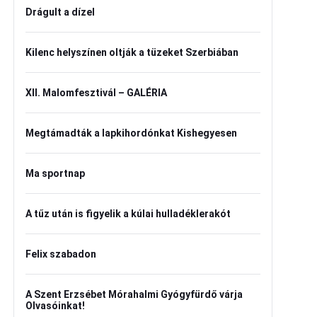
Drágult a dízel
Kilenc helyszínen oltják a tüzeket Szerbiában
XII. Malomfesztivál – GALÉRIA
Megtámadták a lapkihordónkat Kishegyesen
Ma sportnap
A tűz után is figyelik a kúlai hulladéklerakót
Felix szabadon
A Szent Erzsébet Mórahalmi Gyógyfürdő várja
Olvasóinkat!