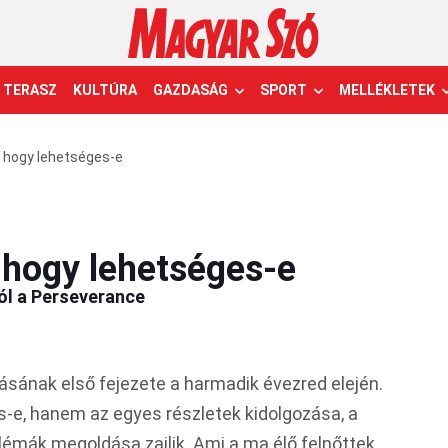
TERASZ
KULTÚRA
GAZDASÁG
SPORT
MELLÉKLETEK
 hogy lehetséges-e
 hogy lehetséges-e
ól a Perseverance
tásának első fejezete a harmadik évezred elején.
-e, hanem az egyes részletek kidolgozása, a
lémák megoldása zajlik. Ami a ma élő felnőttek