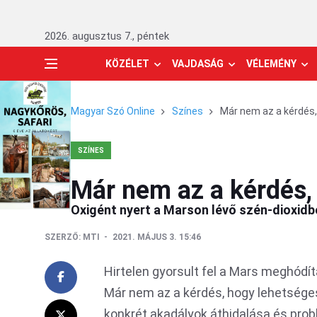
2026. augusztus 7., péntek
KÖZÉLET
VAJDASÁG
VÉLEMÉNY
Magyar Szó Online
Színes
Már nem az a kérdés,
SZÍNES
Már nem az a kérdés,
Oxigént nyert a Marson lévő szén-dioxidb
SZERZŐ:
MTI
2021. MÁJUS 3. 15:46
Hirtelen gyorsult fel a Mars meghódí
Már nem az a kérdés, hogy lehetséges
konkrét akadályok áthidalása és prob