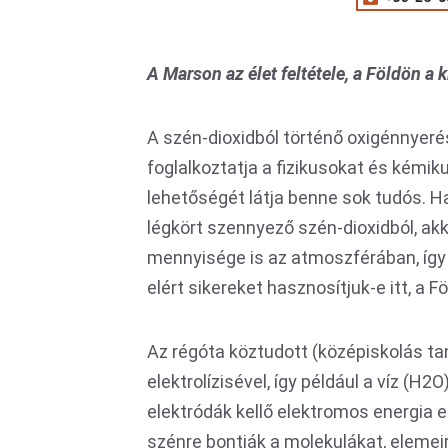
A Marson az élet feltétele, a Földön a 
A szén-dioxidból történő oxigénnyer
foglalkoztatja a fizikusokat és kémi
lehetőségét látja benne sok tudós. Ha
légkört szennyező szén-dioxidból, a
mennyisége is az atmoszférában, így 
elért sikereket hasznosítjuk-e itt, a F
Az régóta köztudott (középiskolás ta
elektrolízisével, így például a víz (H
elektródák kellő elektromos energia e
szénre bontják a molekulákat, elemeir