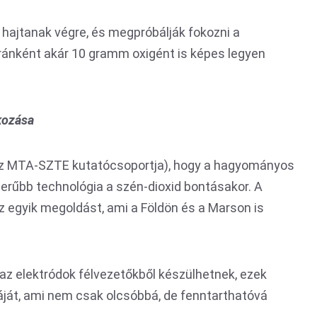
hajtanak végre, és megpróbálják fokozni a
óránként akár 10 gramm oxigént is képes legyen
kozása
(az MTA-SZTE kutatócsoportja), hogy a hagyományos
szerűbb technológia a szén-dioxid bontásakor. A
z egyik megoldást, ami a Földön és a Marson is
 elektródok félvezetőkből készülhetnek, ezek
áját, ami nem csak olcsóbbá, de fenntarthatóvá