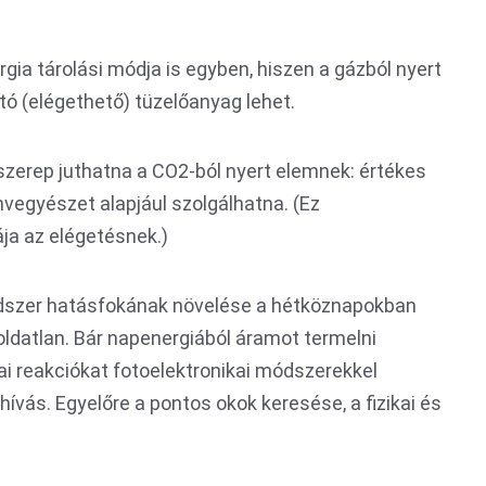
gia tárolási módja is egyben, hiszen a gázból nyert
tó (elégethető) tüzelőanyag lehet.
szerep juthatna a CO2-ból nyert elemnek: értékes
nvegyészet alapjául szolgálhatna. (Ez
ája az elégetésnek.)
ódszer hatásfokának növelése a hétköznapokban
ldatlan. Bár napenergiából áramot termelni
 reakciókat fotoelektronikai módszerekkel
hívás. Egyelőre a pontos okok keresése, a fizikai és