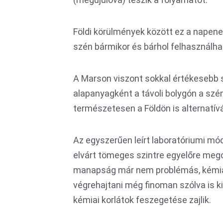
Földi körülmények között ez a napener
szén bármikor és bárhol felhasználha
A Marson viszont sokkal értékesebb 
alapanyagként a távoli bolygón a szé
természetesen a Földön is alternatív
Az egyszerűen leírt laboratóriumi m
elvárt tömeges szintre egyelőre mego
manapság már nem problémás, kémiai
végrehajtani még finoman szólva is ki
kémiai korlátok feszegetése zajlik.