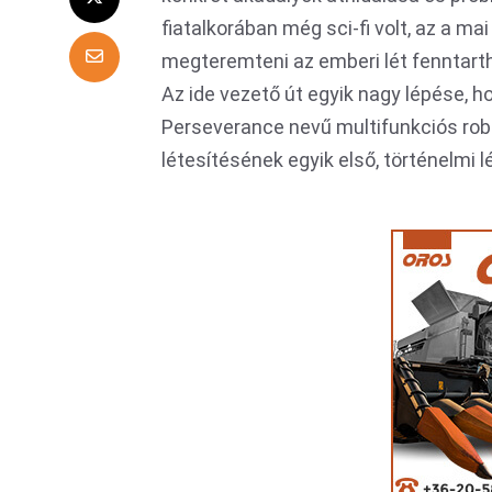
fiatalkorában még sci-fi volt, az a m
megteremteni az emberi lét fenntartha
Az ide vezető út egyik nagy lépése, h
Perseverance nevű multifunkciós rob
létesítésének egyik első, történelmi l