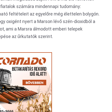
ai fiatalok számára mindennapi tudomány:
tó feltételeit az egyelőre még élettelen bolygón.
ogy oxigént nyert a Marson lévő szén-dioxidból a
ot, ami a Marsra álmodott emberi telepek
épése az űrkutatók szerint.