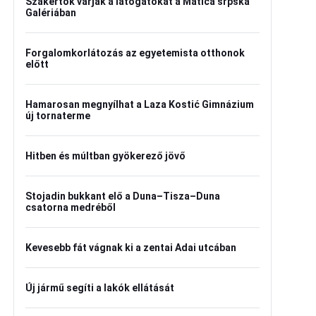
Szakértők várják a látogatókat a Matica srpska
Galériában
Forgalomkorlátozás az egyetemista otthonok
előtt
Hamarosan megnyílhat a Laza Kostić Gimnázium
új tornaterme
Hitben és múltban gyökerező jövő
Stojadin bukkant elő a Duna–Tisza–Duna
csatorna medréből
Kevesebb fát vágnak ki a zentai Adai utcában
Új jármű segíti a lakók ellátását