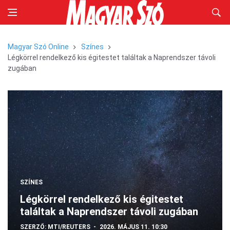
Magyar Szó Online
Színes
Légkörrel rendelkező kis égitestet találtak a Naprendszer távoli
zugában
SZÍNES
Légkörrel rendelkező kis égitestet
találtak a Naprendszer távoli zugában
SZERZŐ:
MTI/REUTERS
2026. MÁJUS 11. 10:30