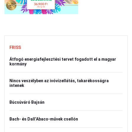
FRISS
Átfogó energiafejlesztési tervet fogadott el a magyar
kormány
Nincs veszélyben az ivóvízellátás, takarékosságra
intenek
Búcsúváró Bajsán
Bach- és Dall’Abaco-művek csellón