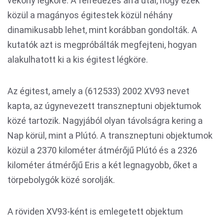
vékony légköre. A felfedezés arra utal, hogy ezek
közül a magányos égitestek közül néhány
dinamikusabb lehet, mint korábban gondolták. A
kutatók azt is megpróbálták megfejteni, hogyan
alakulhatott ki a kis égitest légköre.
Az égitest, amely a (612533) 2002 XV93 nevet
kapta, az úgynevezett transzneptuni objektumok
közé tartozik. Nagyjából olyan távolságra kering a
Nap körül, mint a Plútó. A transzneptuni objektumok
közül a 2370 kilométer átmérőjű Plútó és a 2326
kilométer átmérőjű Eris a két legnagyobb, őket a
törpebolygók közé sorolják.
A röviden XV93-ként is emlegetett objektum