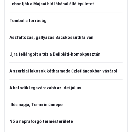
Lebontják a Majsai híd lábánál álló épületet
Tombol a forróság
Aszfaltozás, gallyazás Bácskossuthfalván
Újra fellángolt a tűz a Delibláti-homokpusztán
A szerbiai lakosok kétharmada üzletláncokban vásárol
A hatodik legszárazabb az idei július
Illés napja, Temerin ünnepe
Nő a napraforgó termésterülete