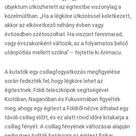
objektum ütközhetett az égitestbe viszonylag a
közelmúltban. „Ha a légköre ütközéssel keletkezett,
akkor az elkövetkező néhány évben vagy
évtizedben szétoszolhat. Ha viszont fennmarad,
vagy évszakonként változik, az a folyamatos belső
utánpótlás mellett szólna” – fejtette ki Arimacu.
A kutatók egy csillagfogyatkozás megfigyelése
során fedezték fel, hogy légköre lehet az
égitestnek. Földi teleszkópok segítségével
Kiotóban, Naganóban és Fukusimában figyelték
meg, ahogy egy égitest a Földről nézve áthalad egy
távoli csillag előtt, és ez alatt rövid időre kitakarja a
csillag fényét. A csillag fényének változásai alapján
pedig meg tudták határozni az égitest fizikai