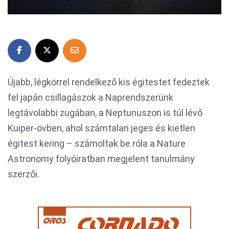
Újabb, légkörrel rendelkező kis égitestet fedeztek
fel japán csillagászok a Naprendszerünk
legtávolabbi zugában, a Neptunuszon is túl lévő
Kuiper-övben, ahol számtalan jeges és kietlen
égitest kering – számoltak be róla a Nature
Astronomy folyóiratban megjelent tanulmány
szerzői.