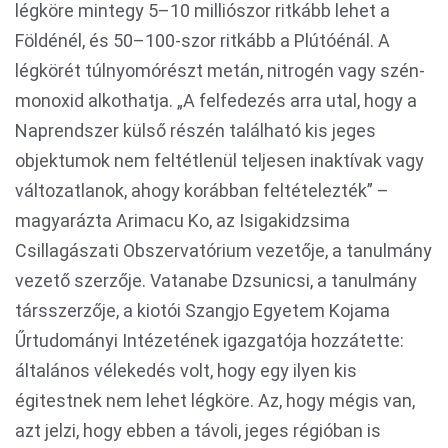
légköre mintegy 5–10 milliószor ritkább lehet a
Földénél, és 50–100-szor ritkább a Plútóénál. A
légkörét túlnyomórészt metán, nitrogén vagy szén-
monoxid alkothatja. „A felfedezés arra utal, hogy a
Naprendszer külső részén található kis jeges
objektumok nem feltétlenül teljesen inaktívak vagy
változatlanok, ahogy korábban feltételezték” –
magyarázta Arimacu Ko, az Isigakidzsima
Csillagászati Obszervatórium vezetője, a tanulmány
vezető szerzője. Vatanabe Dzsunicsi, a tanulmány
társszerzője, a kiotói Szangjo Egyetem Kojama
Űrtudományi Intézetének igazgatója hozzátette:
általános vélekedés volt, hogy egy ilyen kis
égitestnek nem lehet légköre. Az, hogy mégis van,
azt jelzi, hogy ebben a távoli, jeges régióban is