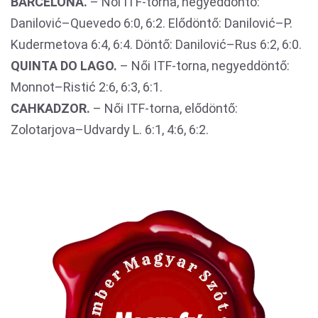
BARCELONA.
– Női ITF-torna, negyeddöntő:
Danilović–Quevedo 6:0, 6:2. Elődöntő: Danilović–P.
Kudermetova 6:4, 6:4. Döntő: Danilović–Rus 6:2, 6:0.
QUINTA DO LAGO.
– Női ITF-torna, negyeddöntő:
Monnot–Ristić 2:6, 6:3, 6:1.
CAHKADZOR.
– Női ITF-torna, elődöntő:
Zolotarjova–Udvardy L. 6:1, 4:6, 6:2.