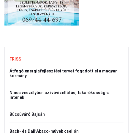
FRISS
Átfogó energiafejlesztési tervet fogadott el a magyar
kormány
Nincs veszélyben az ivóvízellátás, takarékosságra
intenek
Búcsúváró Bajsán
Bach- és Dall’Abaco-művek csellón