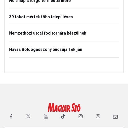
Nő a napraforgó termésterülete
39 fokot mértek több településen
Nemzetközi utcai focitornára készülnek
Havas Boldogasszony búcsúja Tekiján