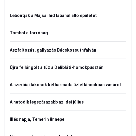
Lebontják a Majsai híd lábánál álló épületet
Tombol a forróság
Aszfaltozás, gallyazás Bácskossuthfalván
Újra fellángolt a tűz a Delibláti-homokpusztán
A szerbiai lakosok kétharmada üzletláncokban vásárol
A hatodik legszárazabb az idei július
Illés napja, Temerin ünnepe