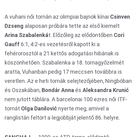
A vuhani női tornán az olimpiai bajnok kínai
Csinven
Dzseng
alaposan próbára tette az első kiemelt
Arina Szabalenká
t. Előzőleg az elődöntőben
Cori
Gauff
6:1, 4:2-es vezetésről kapott ki a
fehérorosztól a 21 kettős adogatási hibának is
köszönhetően. Szabalenka a 18. tornagyőzelmét
aratta, Vuhanban pedig 17 meccsen továbbra is
veretlen. Az e heti tornák selejtezőjében, Ningbóban
és Oszakában,
Bondár Anna
és
Aleksandra Krunić
nem jutott táblára. A barcelonai 100 ezres női ITF-
tornát
Olga Danilović
nyerte meg, amivel a
ranglistán feltört a legjobbját jelentő 86. helyre.