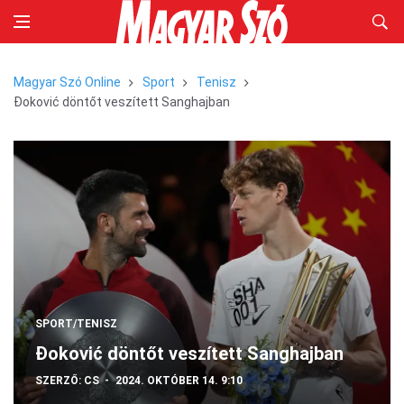
Magyar Szó Online
Sport
Tenisz
Đoković döntőt veszített Sanghajban
SPORT/TENISZ
Đoković döntőt veszített Sanghajban
SZERZŐ:
CS
2024. OKTÓBER 14. 9:10