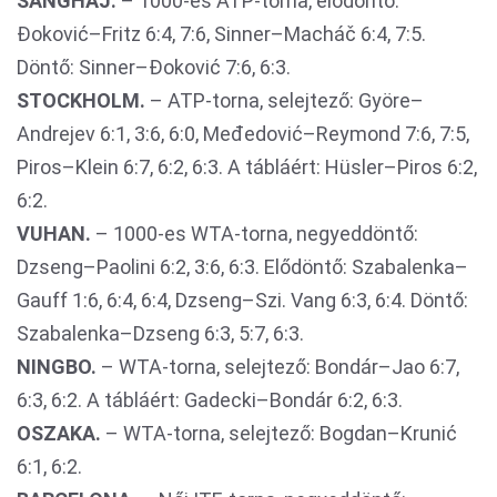
SANGHAJ.
– 1000-es ATP-torna, elődöntő:
Đoković–Fritz 6:4, 7:6, Sinner–Macháč 6:4, 7:5.
Döntő: Sinner–Đoković 7:6, 6:3.
STOCKHOLM.
– ATP-torna, selejtező: Györe–
Andrejev 6:1, 3:6, 6:0, Međedović–Reymond 7:6, 7:5,
Piros–Klein 6:7, 6:2, 6:3. A tábláért: Hüsler–Piros 6:2,
6:2.
VUHAN.
– 1000-es WTA-torna, negyeddöntő:
Dzseng–Paolini 6:2, 3:6, 6:3. Elődöntő: Szabalenka–
Gauff 1:6, 6:4, 6:4, Dzseng–Szi. Vang 6:3, 6:4. Döntő:
Szabalenka–Dzseng 6:3, 5:7, 6:3.
NINGBO.
– WTA-torna, selejtező: Bondár–Jao 6:7,
6:3, 6:2. A tábláért: Gadecki–Bondár 6:2, 6:3.
OSZAKA.
– WTA-torna, selejtező: Bogdan–Krunić
6:1, 6:2.