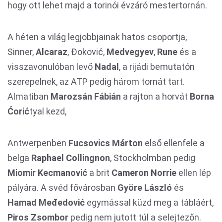
hogy ott lehet majd a torinói évzáró mestertornán.
A héten a világ legjobbjainak hatos csoportja,
Sinner,
Alcaraz
, Đoković,
Medvegyev
,
Rune
és a
visszavonulóban levő
Nadal
, a rijádi bemutatón
szerepelnek, az ATP pedig három tornát tart.
Almatiban
Marozsán Fábián
a rajton a horvát
Borna
Ćorić
tyal kezd,
Antwerpenben
Fucsovics Márton
első ellenfele a
belga
Raphael Collingnon
, Stockholmban pedig
Miomir Kecmanović
a brit
Cameron Norrie
ellen lép
pályára. A svéd fővárosban
Györe László
és
Hamad Međedović
egymással küzd meg a tábláért,
Piros Zsombor
pedig nem jutott túl a selejtezőn.