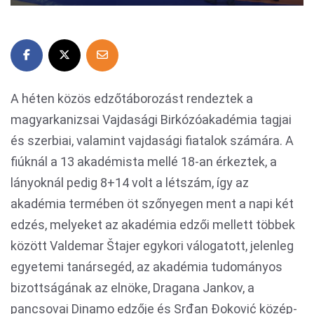
A héten közös edzőtáborozást rendeztek a
magyarkanizsai Vajdasági Birkózóakadémia tagjai
és szerbiai, valamint vajdasági fiatalok számára. A
fiúknál a 13 akadémista mellé 18-an érkeztek, a
lányoknál pedig 8+14 volt a létszám, így az
akadémia termében öt szőnyegen ment a napi két
edzés, melyeket az akadémia edzői mellett többek
között Valdemar Štajer egykori válogatott, jelenleg
egyetemi tanársegéd, az akadémia tudományos
bizottságának az elnöke, Dragana Jankov, a
pancsovai Dinamo edzője és Srđan Đoković közép-