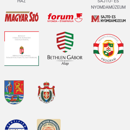
HÁZ
SAJTÓ- ÉS
NYOMDAMÚZEUM