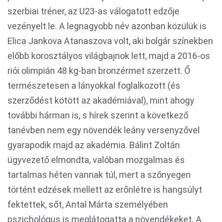
szerbiai tréner, az U23-as válogatott edzője
vezényelt le. A legnagyobb név azonban közülük is
Elica Jankova Atanaszova volt, aki bolgár színekben
előbb korosztályos világbajnok lett, majd a 2016-os
riói olimpián 48 kg-ban bronzérmet szerzett. Ő
természetesen a lányokkal foglalkozott (és
szerződést kötött az akadémiával), mint ahogy
további hárman is, s hírek szerint a következő
tanévben nem egy növendék leány versenyzővel
gyarapodik majd az akadémia. Bálint Zoltán
ügyvezető elmondta, valóban mozgalmas és
tartalmas héten vannak túl, mert a szőnyegen
történt edzések mellett az erőnlétre is hangsúlyt
fektettek, sőt, Antal Márta személyében
pszichológus is meglátogatta a növendékeket. A