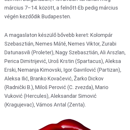
március 7–14. között, a felnőtt-Eb pedig március
végén kezdődik Budapesten.
A magaslaton készülő bővebb keret: Kolompár
Szebasztián, Nemes Máté, Nemes Viktor, Zurabi
Datunasvili (Proleter), Nagy Szebasztián, Ali Arszlan,
Perica Dimitrijević, Uroš Krstin (Spartacus), Aleksa
Erski, Nemanja Kimovski, Igor Gavrilović (Partizan),
Aleksa Ilić, Branko Kovačević, Žarko Dickov
(Radnički B.), Miloš Perović (C. zvezda), Mario
Vuković (Hercules), Aleksandar Simović
(Kragujevac), Vámos Antal (Zenta).