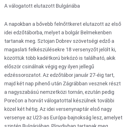
A válogatott elutazott Bulgáriába
A napokban a bővebb felnőttkeret elutazott az első
idei edzőtáborba, melyet a bolgár Belmekenben
tartanak meg. Sztojan Dobrev szövetségi edző a
magaslati felkészülésekre 18 versenyzőt jelölt ki,
közöttük több kadétkorú birkózó is található, akik
először csinálnak végig egy ilyen jellegű
edzéssorozatot. Az edzőtábor január 27-éig tart,
majd két nap pihenő után Zágrábban vesznek részt
a nagyszabású nemzetközi tornán, ezután pedig
Porečon a horvát válogatottal készülnek további
közel két hétig. Az idei versenynaptár első nagy
versenye az U23-as Európa-bajnokság lesz, amelyet
szintén Bulgáriában, Plovdivban tartanak meg