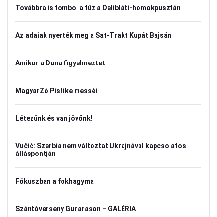
Továbbra is tombol a tűz a Delibláti-homokpusztán
Az adaiak nyerték meg a Sat-Trakt Kupát Bajsán
Amikor a Duna figyelmeztet
MagyarZó Pistike messéi
Létezünk és van jövőnk!
Vučić: Szerbia nem változtat Ukrajnával kapcsolatos
álláspontján
Fókuszban a fokhagyma
Szántóverseny Gunarason – GALÉRIA