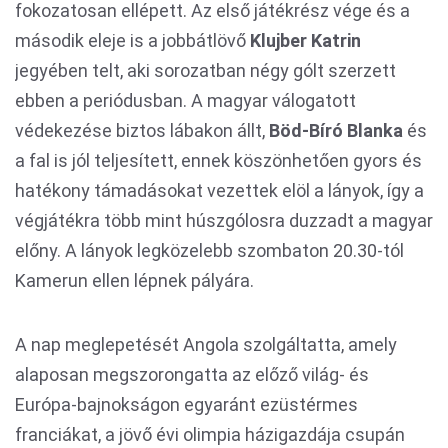
fokozatosan ellépett. Az első játékrész vége és a
második eleje is a jobbátlövő
Klujber Katrin
jegyében telt, aki sorozatban négy gólt szerzett
ebben a periódusban. A magyar válogatott
védekezése biztos lábakon állt,
Böd-Bíró Blanka
és
a fal is jól teljesített, ennek köszönhetően gyors és
hatékony támadásokat vezettek elöl a lányok, így a
végjátékra több mint húszgólosra duzzadt a magyar
előny. A lányok legközelebb szombaton 20.30-tól
Kamerun ellen lépnek pályára.
A nap meglepetését Angola szolgáltatta, amely
alaposan megszorongatta az előző világ- és
Európa-bajnokságon egyaránt ezüstérmes
franciákat, a jövő évi olimpia házigazdája csupán