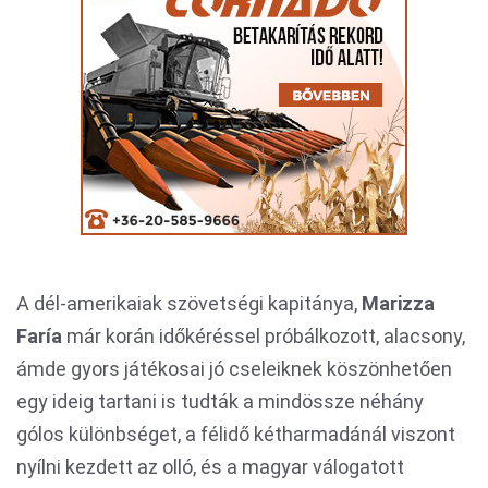
A dél-amerikaiak szövetségi kapitánya,
Marizza
Faría
már korán időkéréssel próbálkozott, alacsony,
ámde gyors játékosai jó cseleiknek köszönhetően
egy ideig tartani is tudták a mindössze néhány
gólos különbséget, a félidő kétharmadánál viszont
nyílni kezdett az olló, és a magyar válogatott