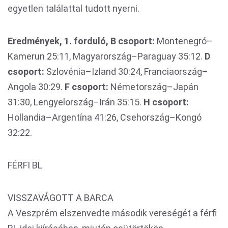
egyetlen találattal tudott nyerni.
Eredmények, 1. forduló, B csoport:
Montenegró–
Kamerun 25:11, Magyarország–Paraguay 35:12.
D
csoport:
Szlovénia–Izland 30:24, Franciaország–
Angola 30:29.
F csoport:
Németország–Japán
31:30, Lengyelország–Irán 35:15.
H csoport:
Hollandia–Argentína 41:26, Csehország–Kongó
32:22.
FÉRFI BL
VISSZAVÁGOTT A BARCA
A Veszprém elszenvedte második vereségét a férfi