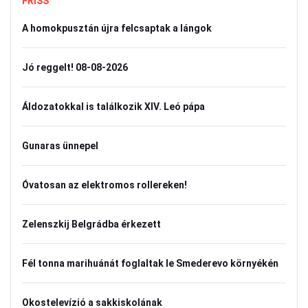
FRISS
A homokpusztán újra felcsaptak a lángok
Jó reggelt! 08-08-2026
Áldozatokkal is találkozik XIV. Leó pápa
Gunaras ünnepel
Óvatosan az elektromos rollereken!
Zelenszkij Belgrádba érkezett
Fél tonna marihuánát foglaltak le Smederevo környékén
Okostelevízió a sakkiskolának