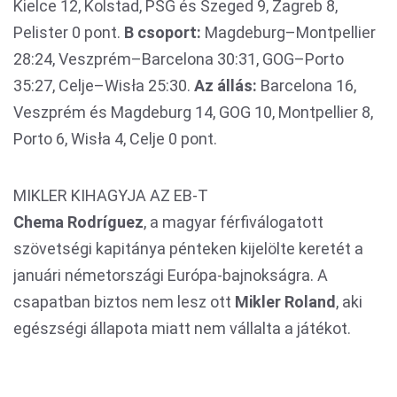
Kielce 12, Kolstad, PSG és Szeged 9, Zagreb 8,
Pelister 0 pont.
B csoport:
Magdeburg–Montpellier
28:24, Veszprém–Barcelona 30:31, GOG–Porto
35:27, Celje–Wisła 25:30.
Az állás:
Barcelona 16,
Veszprém és Magdeburg 14, GOG 10, Montpellier 8,
Porto 6, Wisła 4, Celje 0 pont.
MIKLER KIHAGYJA AZ EB-T
Chema Rodríguez
, a magyar férfiválogatott
szövetségi kapitánya pénteken kijelölte keretét a
januári németországi Európa-bajnokságra. A
csapatban biztos nem lesz ott
Mikler Roland
, aki
egészségi állapota miatt nem vállalta a játékot.