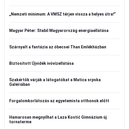
„Nemzeti minimum: A VMSZ térjen vissza a helyes útra!”
Magyar Péter: Stabil Magyarország energiaellátása
Szárnyalt a fantázia az óbecsei Than Emlékházban
Biztosított Újvidék ivóvízellátása
Szakértők várják a látogatókat a Matica srpska
Galériában
Forgalomkorlátozás az egyetemista otthonok előtt
Hamarosan megnyílhat a Laza Kostić Gimnázium új
tornaterme