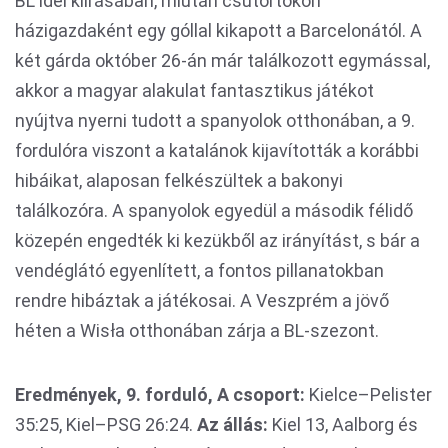
BL idei kiírásában, miután csütörtökön
házigazdaként egy góllal kikapott a Barcelonától. A
két gárda október 26-án már találkozott egymással,
akkor a magyar alakulat fantasztikus játékot
nyújtva nyerni tudott a spanyolok otthonában, a 9.
fordulóra viszont a katalánok kijavították a korábbi
hibáikat, alaposan felkészültek a bakonyi
találkozóra. A spanyolok egyedül a második félidő
közepén engedték ki kezükből az irányítást, s bár a
vendéglátó egyenlített, a fontos pillanatokban
rendre hibáztak a játékosai. A Veszprém a jövő
héten a Wisła otthonában zárja a BL-szezont.
Eredmények, 9. forduló, A csoport:
Kielce–Pelister
35:25, Kiel–PSG 26:24.
Az állás:
Kiel 13, Aalborg és