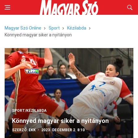
Magyar Szó Online
Sport
Kézilabda
Könnyed magyar siker a nyitányon
SPORT/KÉZILABDA
Könnyed magyar siker a nyitányon
SZERZŐ:
EKK
2023. DECEMBER 2. 8:10