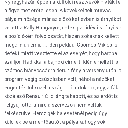
Nyíregyházán éppen a külföldi résztvevők hívták fel
a figyelmet erőteljesen. A kövekkel teli murvás
pálya minősége már az előző két évben is árnyékot
vetett a Rally Hungaryre, defektparádévá silányítva
a pozíciókért folyó csatát, hiszen sokaknak kellett
megállniuk emiatt. Idén például Csomós Miklós is
defekt miatt vesztette el az esélyét, hogy harcba
szálljon Hadikkal a bajnoki címért. Idén emellett is
számos hiányosságra derült fény a verseny után: a
program végig csúszásban volt, néhol a nézőket
engedték túl közel a száguldó autókhoz, egy, a fák
közé eső Renault Clio lángra kapott, és az erdőt is
felgyújtotta, amire a szervezők nem voltak
felkészülve, Herczigék baleseténél pedig úgy
küldték be a mentőautót a pályára, hogy sok