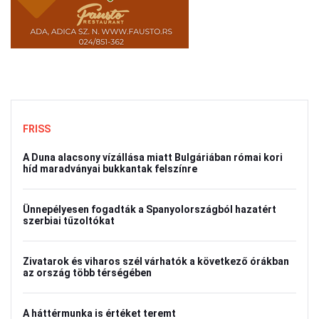
FRISS
A Duna alacsony vízállása miatt Bulgáriában római kori
híd maradványai bukkantak felszínre
Ünnepélyesen fogadták a Spanyolországból hazatért
szerbiai tűzoltókat
Zivatarok és viharos szél várhatók a következő órákban
az ország több térségében
A háttérmunka is értéket teremt