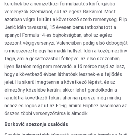
kerülnek be a nemzetközi formulaautós körforgásba
versenyzők Szerbiából, sőt az egész Balkánról. Most
azonban végre feltűnt a következő szerb reménység, Filip
Jenić idén tavasszal, 15 évesen bemutatkozhatott a
spanyol Formula–4-es bajnokságban, ahol az egész
szezont végigversenyzi, Valenciában pedig első dobogóját
is megszerezte egy harmadik hellyel. Idén a középmezőny
tagja, ami a gokartozásból fellépve, az első szezonban,
ilyen fiatalon még nem mérvadó, a fő mérce majd az lesz,
hogy a következő évben láthatóak lesznek-e a fejlődés
jelei. Ha sikerül megtennie a következő lépést, és az
élmezőny közelébe kerülni, akkor lehet gondolkodni a
ranglétra következő fokán, ahonnan persze még mindig
nehéz és rögös az út az F1-ig, amiről Filiphez hasonlóan az
összes többi versenyzőtársa is álmodik.
Borković szezonja csalódás