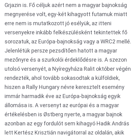
Grjazin is. Fő céljuk azért nem a magyar bajnokság
megnyerése volt, egy-két kihagyott futamuk miatt
erre nem is mutatkozott jó esélyük, az itteni
versenyekre inkább felkészülésként tekintettek fő
sorozatuk, az Európa-bajnokság vagy a WRC2 mellé.
Jelenlétük persze pezsdítően hatott a magyar
mezőnyre és a szurkolói érdeklődésre is. A szezon
utolsó versenyét, a Nyíregyháza Ralit október végén
rendezték, ahol tovább sokasodtak a külföldiek,
hiszen a Rally Hungary névre keresztelt esemény
immár harmadik éve az Európa-bajnokság egyik
állomása is. A versenyt az európai és a magyar
értékelésben is Østberg nyerte, a magyar bajnok
azonban az egy fordulót sem kihagyó Hadik András
lett Kertész Krisztián navigátorral az oldalán, akik