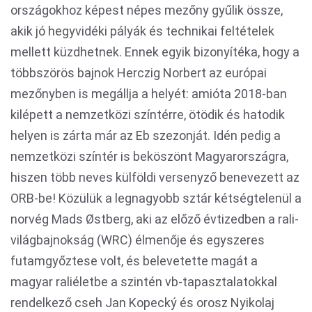
országokhoz képest népes mezőny gyűlik össze,
akik jó hegyvidéki pályák és technikai feltételek
mellett küzdhetnek. Ennek egyik bizonyítéka, hogy a
többszörös bajnok Herczig Norbert az európai
mezőnyben is megállja a helyét: amióta 2018-ban
kilépett a nemzetközi színtérre, ötödik és hatodik
helyen is zárta már az Eb szezonját. Idén pedig a
nemzetközi színtér is beköszönt Magyarországra,
hiszen több neves külföldi versenyző benevezett az
ORB-be! Közülük a legnagyobb sztár kétségtelenül a
norvég Mads Østberg, aki az előző évtizedben a rali-
világbajnokság (WRC) élmenője és egyszeres
futamgyőztese volt, és belevetette magát a
magyar raliéletbe a szintén vb-tapasztalatokkal
rendelkező cseh Jan Kopecký és orosz Nyikolaj