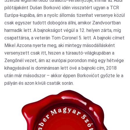
Szerbia legismertebb túraautó-versenyzője, immár az Audi
pilótájaként Dušan Borković idén visszatért ugyan a TCR
Európa-kupába, ám a nyolc állomás tizenhat versenye közül
csak egyszer tudott dobogóra állni, amikor Zandvoortban
harmadik lett. A bajnokságot végül a 12. helyen zárta, míg
csapattársa, a veterán Tom Coronel 5. lett. A bajnoki címet
Mikel Azcona nyerte meg, aki mintegy másodállásként
versenyzett csak itt, hiszen a túraautó-világkupában a
Zengőnél vezet, ám az európai porondon még egy hétvége
kihagyásával is dominánsan lett övé a bajnoki cím, 2018
után már másodszor – akkor éppen Borkovićot győzte le a
pályán és azon kívüli csaták során.