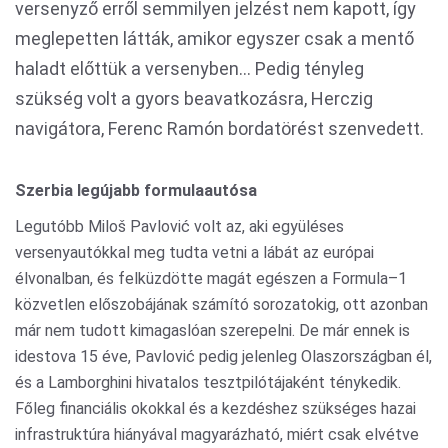
versenyző erről semmilyen jelzést nem kapott, így
meglepetten látták, amikor egyszer csak a mentő
haladt előttük a versenyben… Pedig tényleg
szükség volt a gyors beavatkozásra, Herczig
navigátora, Ferenc Ramón bordatörést szenvedett.
Szerbia legújabb formulaautósa
Legutóbb Miloš Pavlović volt az, aki együléses
versenyautókkal meg tudta vetni a lábát az európai
élvonalban, és felküzdötte magát egészen a Formula–1
közvetlen előszobájának számító sorozatokig, ott azonban
már nem tudott kimagaslóan szerepelni. De már ennek is
idestova 15 éve, Pavlović pedig jelenleg Olaszországban él,
és a Lamborghini hivatalos tesztpilótájaként ténykedik.
Főleg financiális okokkal és a kezdéshez szükséges hazai
infrastruktúra hiányával magyarázható, miért csak elvétve