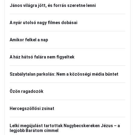
János világra jött, és forrás szeretne lenni
A nyár utolsó nagy filmes dobásai
Amikor felkel a nap
A ház hátsó falára nem figyeltek
Szabálytalan parkolás: Nem a közösségi média büntet
Özön ragadozók
Hercegszöllősi zsinat
Lelki megújulást tartottak Nagybecskereken Jézus – a
legjobb Barátom címmel