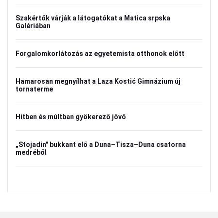
Szakértők várják a látogatókat a Matica srpska
Galériában
Forgalomkorlátozás az egyetemista otthonok előtt
Hamarosan megnyílhat a Laza Kostić Gimnázium új
tornaterme
Hitben és múltban gyökerező jövő
„Stojadin" bukkant elő a Duna–Tisza–Duna csatorna
medréből