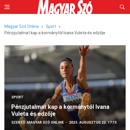
Magyar Szó Online
Sport
Pénzjutalmat kap a kormánytól Ivana Vuleta és edzője
SPORT
Pénzjutalmat kap a kormánytól Ivana
Vuleta és edzője
SZERZŐ:
MAGYAR SZÓ ONLINE
2023. AUGUSZTUS 22. 17:15