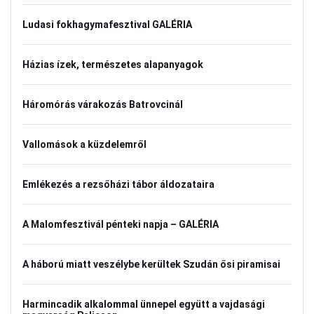
Ludasi fokhagymafesztival GALÉRIA
Házias ízek, természetes alapanyagok
Háromórás várakozás Batrovcinál
Vallomások a küzdelemről
Emlékezés a rezsőházi tábor áldozataira
A Malomfesztivál pénteki napja – GALÉRIA
A háború miatt veszélybe kerültek Szudán ősi piramisai
Harmincadik alkalommal ünnepel együtt a vajdasági