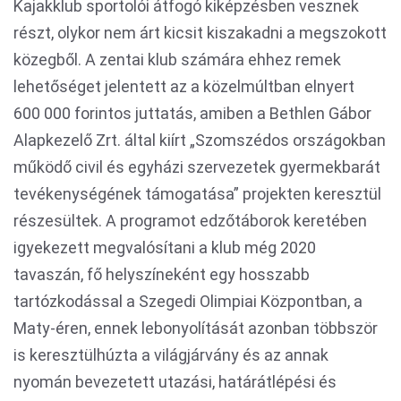
Kajakklub sportolói átfogó kiképzésben vesznek
részt, olykor nem árt kicsit kiszakadni a megszokott
közegből. A zentai klub számára ehhez remek
lehetőséget jelentett az a közelmúltban elnyert
600 000 forintos juttatás, amiben a Bethlen Gábor
Alapkezelő Zrt. által kiírt „Szomszédos országokban
működő civil és egyházi szervezetek gyermekbarát
tevékenységének támogatása” projekten keresztül
részesültek. A programot edzőtáborok keretében
igyekezett megvalósítani a klub még 2020
tavaszán, fő helyszíneként egy hosszabb
tartózkodással a Szegedi Olimpiai Központban, a
Maty-éren, ennek lebonyolítását azonban többször
is keresztülhúzta a világjárvány és az annak
nyomán bevezetett utazási, határátlépési és