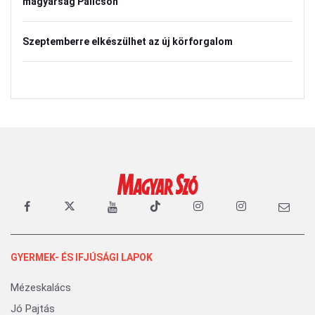
magyarság Palicson
Szeptemberre elkészülhet az új körforgalom
GYERMEK- ÉS IFJÚSÁGI LAPOK
Mézeskalács
Jó Pajtás