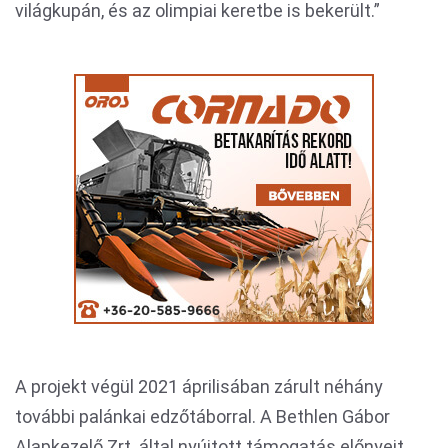
világkupán, és az olimpiai keretbe is bekerült.”
A projekt végül 2021 áprilisában zárult néhány
további palánkai edzőtáborral. A Bethlen Gábor
Alapkezelő Zrt. által nyújtott támogatás előnyeit