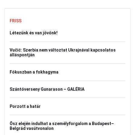
FRISS
Létezünk és van jövőnk!
Vučić: Szerbia nem változtat Ukrajnával kapcsolatos
álláspontján
Fókuszban a fokhagyma
Szántóverseny Gunarason – GALÉRIA
Porzott a határ
Ősz elején indulhat a személyforgalom a Budapest–
Belgrád vasútvonalon