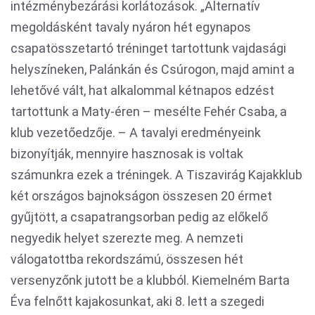
intézménybezárási korlátozások. „Alternatív
megoldásként tavaly nyáron hét egynapos
csapatösszetartó tréninget tartottunk vajdasági
helyszíneken, Palánkán és Csúrogon, majd amint a
lehetővé vált, hat alkalommal kétnapos edzést
tartottunk a Maty-éren – mesélte Fehér Csaba, a
klub vezetőedzője. – A tavalyi eredményeink
bizonyítják, mennyire hasznosak is voltak
számunkra ezek a tréningek. A Tiszavirág Kajakklub
két országos bajnokságon összesen 20 érmet
gyűjtött, a csapatrangsorban pedig az előkelő
negyedik helyet szerezte meg. A nemzeti
válogatottba rekordszámú, összesen hét
versenyzőnk jutott be a klubból. Kiemelném Barta
Éva felnőtt kajakosunkat, aki 8. lett a szegedi