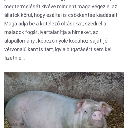
megtermelését kivéve mindent maga végez el az
állatok körül, hogy ezáltal is csökkentse kiadásait.
Maga adja be a kötelező oltásokat, szedi el a
malacok fogát, ivartalanítja a hímeket, az
alapállományt képező nyolc kocához saját, jó
vérvonalú kant is tart, így a búgatásért sem kell
fizetnie...