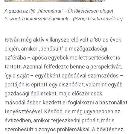
A gazda az ifjú „háremúrral” – ők tökéletesen eleget
tesznek a kötelezettségeiknek... (Szögi Csaba felvétele)
István még aktív villanyszerelő volt a ’80-as évek
elején, amikor „benősült” a mezőgazdasági
szférába – apósa egyebek mellett sertéseket is
tartott. Azonnal felfedezte benne a perspektívát,
így a saját – egyébként apósáéval szomszédos –
portáján is épített egy disznóólat, valamint egyéb
gazdasági épületeket, majd először csak
másodállásban kezdett el foglalkozni a haszonállat
tenyésztésével. Később, de még ugyanebben az
évtizedben, amikor terjeszkedni próbált, máris
szembesült bizonyos problémákkal. A bővítéshez