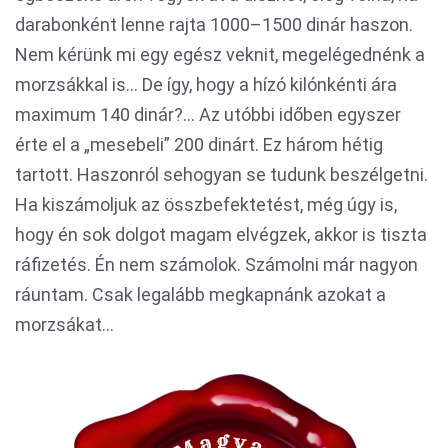
darabonként lenne rajta 1000–1500 dinár haszon.
Nem kérünk mi egy egész veknit, megelégednénk a
morzsákkal is... De így, hogy a hízó kilónkénti ára
maximum 140 dinár?... Az utóbbi időben egyszer
érte el a „mesebeli” 200 dinárt. Ez három hétig
tartott. Haszonról sehogyan se tudunk beszélgetni.
Ha kiszámoljuk az összbefektetést, még úgy is,
hogy én sok dolgot magam elvégzek, akkor is tiszta
ráfizetés. Én nem számolok. Számolni már nagyon
ráuntam. Csak legalább megkapnánk azokat a
morzsákat...