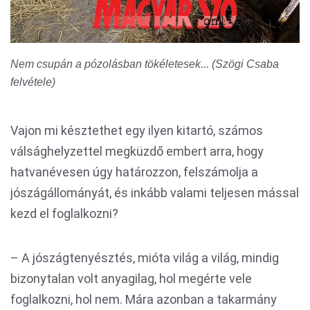
Nem csupán a pózolásban tökéletesek... (Szögi Csaba
felvétele)
Vajon mi késztethet egy ilyen kitartó, számos
válsághelyzettel megküzdő embert arra, hogy
hatvanévesen úgy határozzon, felszámolja a
jószágállományát, és inkább valami teljesen mással
kezd el foglalkozni?
– A jószágtenyésztés, mióta világ a világ, mindig
bizonytalan volt anyagilag, hol megérte vele
foglalkozni, hol nem. Mára azonban a takarmány