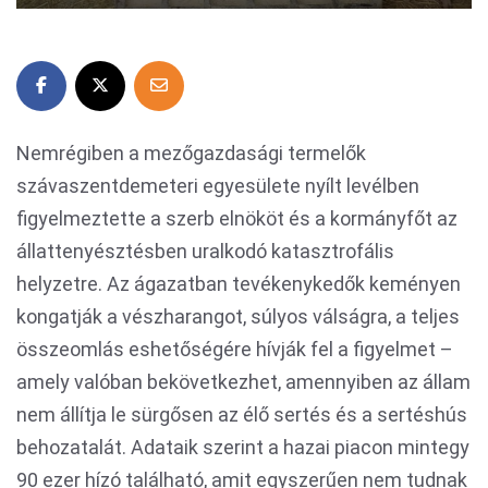
Nemrégiben a mezőgazdasági termelők
szávaszentdemeteri egyesülete nyílt levélben
figyelmeztette a szerb elnököt és a kormányfőt az
állattenyésztésben uralkodó katasztrofális
helyzetre. Az ágazatban tevékenykedők keményen
kongatják a vészharangot, súlyos válságra, a teljes
összeomlás eshetőségére hívják fel a figyelmet –
amely valóban bekövetkezhet, amennyiben az állam
nem állítja le sürgősen az élő sertés és a sertéshús
behozatalát. Adataik szerint a hazai piacon mintegy
90 ezer hízó található, amit egyszerűen nem tudnak