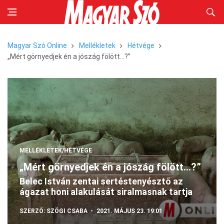
Magyar Szó Online
Mellékletek
Hétvége
„Mért görnyedjek én a jószág fölött...?”
MELLÉKLETEK/HÉTVÉGE
„Mért görnyedjek én a jószág fölött...?”
Belec István zentai sertéstenyésztő az
ágazat honi alakulását siralmasnak tartja
SZERZŐ:
SZÖGI CSABA
2021. MÁJUS 23. 19:01