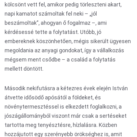
kölcsönt vett fel, amikor pedig törleszteni akart,
napi kamatot számoltak fel neki – „jól
beszámoltak”, ahogyan ő fogalmaz –, ami
kérdésessé tette a folytatást. Utóbb, jó
embereknek köszönhetően, mégis sikerült ügyesen
megoldania az anyagi gondokat, így a vállalkozás
mégsem ment csődbe – a család a folytatás
mellett döntött.
Második nekifutásra a kétezres évek elején István
átvette idősödő apósától a földeket, és
növénytermesztéssel is elkezdett foglalkozni, a
jószágállományból viszont már csak a sertéseket
tartotta meg tenyésztésre, hízlalásra. Közben
hozzájutott egy szerényebb örökséghez is, amit