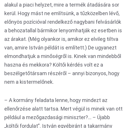
alakul a piaci helyzet, mire a termék átadására sor
kerül. Hogy mást ne említsünk, a tűzközelben lévő,
előnyös pozícióval rendelkező nagybani felvásárlók
a behozatallal bármikor lenyomhatják ez esetben is
az árakat. (Még olyankor is, amikor ez elvileg tiltva
van, amire István példát is említett.) De ugyanezt
elmondhatjuk a minőségről is. Kinek van mindebből
haszna és mekkora? Költői kérdés volt ez a
beszélgetőtársam részéről – annyi bizonyos, hogy
nem a kistermelőnek.
– A kormány feladata lenne, hogy mindezt az
ellenőrzése alatt tartsa. Mert végül is minek van ott
például a mezőgazdasági miniszter?... – Újabb
„költői fordulat”. István egyébiránt a takarmány