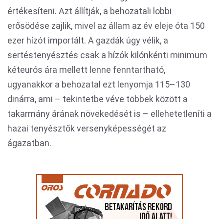
értékesíteni. Azt állítják, a behozatali lobbi
erősödése zajlik, mivel az állam az év eleje óta 150
ezer hízót importált. A gazdák úgy vélik, a
sertéstenyésztés csak a hízók kilónkénti minimum
kéteurós ára mellett lenne fenntartható,
ugyanakkor a behozatal ezt lenyomja 115–130
dinárra, ami – tekintetbe véve többek között a
takarmány árának növekedését is – ellehetetleníti a
hazai tenyésztők versenyképességét az
ágazatban.