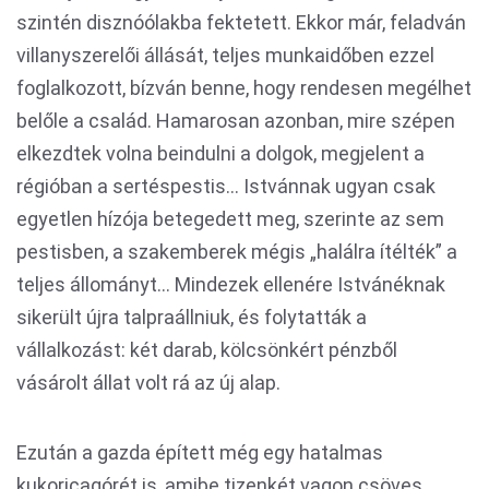
szintén disznóólakba fektetett. Ekkor már, feladván
villanyszerelői állását, teljes munkaidőben ezzel
foglalkozott, bízván benne, hogy rendesen megélhet
belőle a család. Hamarosan azonban, mire szépen
elkezdtek volna beindulni a dolgok, megjelent a
régióban a sertéspestis... Istvánnak ugyan csak
egyetlen hízója betegedett meg, szerinte az sem
pestisben, a szakemberek mégis „halálra ítélték” a
teljes állományt... Mindezek ellenére Istvánéknak
sikerült újra talpraállniuk, és folytatták a
vállalkozást: két darab, kölcsönkért pénzből
vásárolt állat volt rá az új alap.
Ezután a gazda épített még egy hatalmas
kukoricagórét is, amibe tizenkét vagon csöves