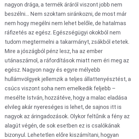
nagyon drága, a termék áráról viszont jobb nem
beszélni... Nem szoktam siránkozni, de most már
nem hogy megélni nem lehet belőle, de hatalmas
ráfizetés az egész. Egészségügyi okokból nem
tudom megtermelni a takarmányt, zsákból etetek.
Mire a jószágból pénz lesz, ha az ember
utánaszámol, a ráfordítások miatt nem éri meg az
egész. Nagyon nagy és egyre mélyebb
hullámvölgyek jellemzik a teljes állattenyésztést, a
csúcs viszont soha nem emelkedik feljebb –
mesélte István, hozzátéve, hogy a malac eladása
elvileg akár nyereséges is lehet, de sajnos itt is
nagyok az áringadozások. Olykor feltűnik a fény az
alagút végén, de sok esetben ez is csalókának
bizonyul. Lehetetlen előre kiszámítani, hogyan