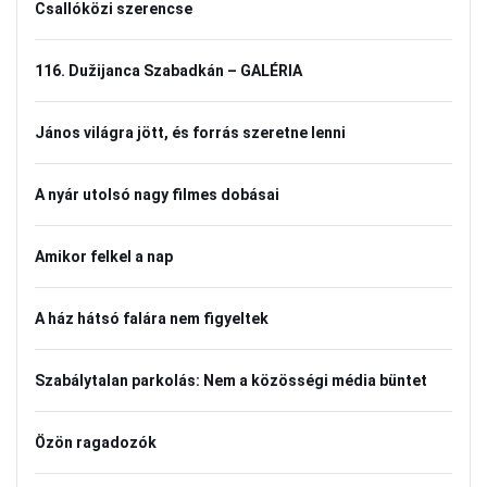
Csallóközi szerencse
116. Dužijanca Szabadkán – GALÉRIA
János világra jött, és forrás szeretne lenni
A nyár utolsó nagy filmes dobásai
Amikor felkel a nap
A ház hátsó falára nem figyeltek
Szabálytalan parkolás: Nem a közösségi média büntet
Özön ragadozók