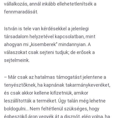
vállalkozás, annál inkább ellehetetlenítsék a
fennmaradását.
István is tele van kérdésekkel a jelenlegi
társadalom helyzetével kapcsolatban, mint
ahogyan mi „kisemberek” mindannyian. A
válaszokat csak sejteni tudjuk; de erősek a
sejtelmeink.
– Már csak az hatalmas támogatást jelentene a
tenyésztőknek, ha kapnának takarmánykeveréket,
és csak akkor kellene kifizetniük, amikor
leszállították a terméket. Úgy talán még lehetne
boldogulni... Nem feltétlenül szükséges, hogy
égbeszökő áron vegyék át a disznót, elég volna, ha