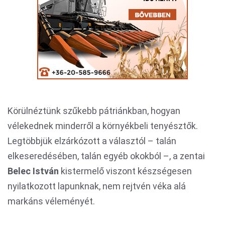
Körülnéztünk szűkebb pátriánkban, hogyan
vélekednek minderről a környékbeli tenyésztők.
Legtöbbjük elzárkózott a választól – talán
elkeseredésében, talán egyéb okokból –, a zentai
Belec István
kistermelő viszont készségesen
nyilatkozott lapunknak, nem rejtvén véka alá
markáns véleményét.