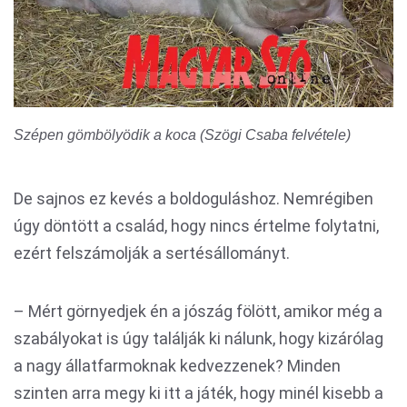
Szépen gömbölyödik a koca (Szögi Csaba felvétele)
De sajnos ez kevés a boldoguláshoz. Nemrégiben
úgy döntött a család, hogy nincs értelme folytatni,
ezért felszámolják a sertésállományt.
– Mért görnyedjek én a jószág fölött, amikor még a
szabályokat is úgy találják ki nálunk, hogy kizárólag
a nagy állatfarmoknak kedvezzenek? Minden
szinten arra megy ki itt a játék, hogy minél kisebb a