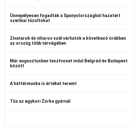
Ünnepélyesen fogadták a Spanyolországból hazatért
szerbiai tűzoltókat
Zivatarok és viharos szél várhatók a következő órákban
az ország több térségében
Már augusztusban tesztvonat indul Belgrád és Budapest
között
A háttérmunka is értéket teremt
Tűz az egykori Zorka gyárnál