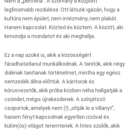
Nem a „periféria”. A szórvány a központ
legfinomabb rezdülése. Ott látszik igazán, hogy a
kultúra nem épület, nem intézmény, nem plakát.
Hanem kapcsolat. Közted és köztem. A között, aki
kimondja a mondatot és aki meghallja.
Ez a nap azoké is, akik a közösségért
fáradhatatlanul munkálkodnak. A tanítók, akik négy
diáknak tanítanak történelmet, mintha egy egész
nemzedék állna előttük. A kántorok és
kórusvezetők, akik próba közben néha hallgatják a
csöndet, mégis újrakezdenek. A színjátszó
csoportok, amelyek nem (!) ,,oltják le a villanyt”,
hanem fényt kapcsolnak egyetlen izzóval és
külön(ös) világot teremtenek. A hites szülők, akik