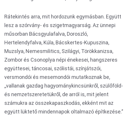
Rátekintés arra, mit hordozunk egymásban. Együtt
lesz a szórvány- és szigetmagyarság. Az ünnepi
műsorban Bácsgyulafalva, Doroszló,
Hertelendyfalva, Kúla, Bácskertes-Kupuszina,
Muzslya, Nemesmilitics, Szilágyi, Törökkanizsa,
Zombor és Csonoplya népi énekesei, hangszeres
együttesei, táncosai, szólistái, színjátszói,
versmondói és mesemondói mutatkoznak be,
,,vallanak gazdag hagyománykincsünkről, szülőföld-
és nemzetszeretetükről, de arról is, mit jelent
számukra az összekapaszkodás, ekként mit az
együtt lüktető mindennapok oltalmazó építkezése.”