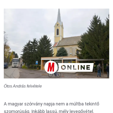
Ótos András felvétele
A magyar szórvány napja nem a múltba tekintő
szomorúság. Inkább lassú, mély levegővétel.