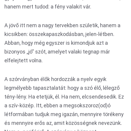
hanem mert tudod: a fény valakit vár.
A jövő itt nem a nagy tervekben születik, hanem a
kicsikben: összekapaszkodásban, jelen-létben.
Abban, hogy még egyszer is kimondjuk azt a
bizonyos ,,jó” szót, amelyet valaki tegnap már
elfelejtett volna.
A szórványban élők hordozzák a nyelv egyik
legmélyebb tapasztalatát: hogy a szó élő, lélegző
tény-lény. Ha etetjük, él. Ha nem, elcsendesedik. Ez
a szív-közép. Itt, ebben a megsokszoroz(od)ó
létformában tudjuk meg igazán, mennyire törékeny
és mennyire erős az, amit közösségnek nevezünk.