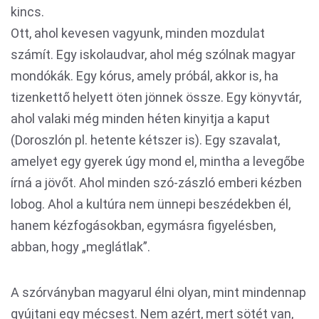
kincs.
Ott, ahol kevesen vagyunk, minden mozdulat
számít. Egy iskolaudvar, ahol még szólnak magyar
mondókák. Egy kórus, amely próbál, akkor is, ha
tizenkettő helyett öten jönnek össze. Egy könyvtár,
ahol valaki még minden héten kinyitja a kaput
(Doroszlón pl. hetente kétszer is). Egy szavalat,
amelyet egy gyerek úgy mond el, mintha a levegőbe
írná a jövőt. Ahol minden szó-zászló emberi kézben
lobog. Ahol a kultúra nem ünnepi beszédekben él,
hanem kézfogásokban, egymásra figyelésben,
abban, hogy „meglátlak”.
A szórványban magyarul élni olyan, mint mindennap
gyújtani egy mécsest. Nem azért, mert sötét van,