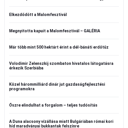
Elkezdődött a Malomfesztivál
Megnyitotta kapuit a Malomfesztivál – GALÉRIA
Már több mint 500 hektárt érint a dél-bánáti erdőtűz
Volodimir Zelenszkij szombaton hivatalos látogatásra
érkezik Szerbiába
Közel hárommilliárd dinár jut gazdaságfejlesztési
programokra
Őszre elindulhat a forgalom – teljes tudósítás
A Duna alacsony vízállása miatt Bulgáriában római kori
híd maradványai bukkantak felszínre