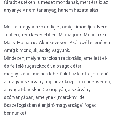
fáradt estéken is mesét mondanak, mert érzik: az
anyanyelv nem tananyag, hanem hazatalálás.
Mert a magyar szó addig él, amíg kimondjuk. Nem
többen, nem kevesebben. Mi magunk. Mondjuk ki.
Ma is. Holnap is. Akár kevesen. Akár szél ellenében.
Amíg kimondjuk, addig vagyunk.
Mindezen, mélyre hatolóan racionális, amellett el-
és felfelé rugaszkodó valóságok éteri
megnyilvánulásainak lehetünk tiszteletteljes tanúi
a magyar szórvány napjának központi ünnepségén,
a nyugat-bácskai Csonoplyán, a szórvány
szórványában, amelynek ,,maroknyi, de
összefogásban élenjáró magyarsága” fogad
bennünket.