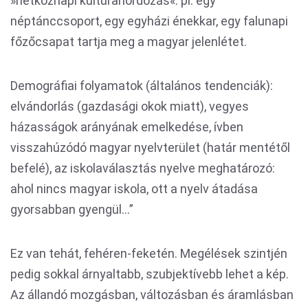
»hétköznapi kultúrahordozás«: pl. egy
néptánccsoport, egy egyházi énekkar, egy falunapi
főzőcsapat tartja meg a magyar jelenlétet.
Demográfiai folyamatok (általános tendenciák):
elvándorlás (gazdasági okok miatt), vegyes
házasságok arányának emelkedése, ívben
visszahúzódó magyar nyelvterület (határ mentétől
befelé), az iskolaválasztás nyelve meghatározó:
ahol nincs magyar iskola, ott a nyelv átadása
gyorsabban gyengül…”
Ez van tehát, fehéren-feketén. Megélések szintjén
pedig sokkal árnyaltabb, szubjektívebb lehet a kép.
Az állandó mozgásban, változásban és áramlásban