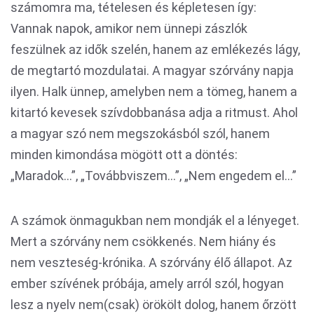
számomra ma, tételesen és képletesen így:
Vannak napok, amikor nem ünnepi zászlók
feszülnek az idők szelén, hanem az emlékezés lágy,
de megtartó mozdulatai. A magyar szórvány napja
ilyen. Halk ünnep, amelyben nem a tömeg, hanem a
kitartó kevesek szívdobbanása adja a ritmust. Ahol
a magyar szó nem megszokásból szól, hanem
minden kimondása mögött ott a döntés:
„Maradok...”, „Továbbviszem...”, „Nem engedem el...”
A számok önmagukban nem mondják el a lényeget.
Mert a szórvány nem csökkenés. Nem hiány és
nem veszteség-krónika. A szórvány élő állapot. Az
ember szívének próbája, amely arról szól, hogyan
lesz a nyelv nem(csak) örökölt dolog, hanem őrzött