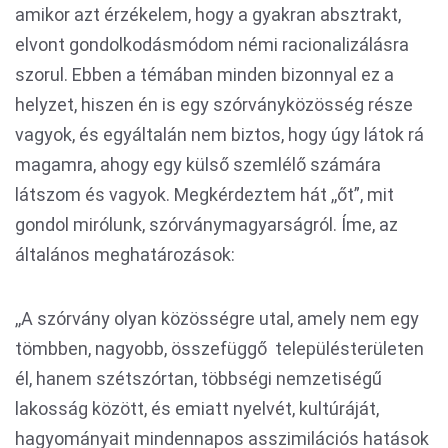
amikor azt érzékelem, hogy a gyakran absztrakt,
elvont gondolkodásmódom némi racionalizálásra
szorul. Ebben a témában minden bizonnyal ez a
helyzet, hiszen én is egy szórványközösség része
vagyok, és egyáltalán nem biztos, hogy úgy látok rá
magamra, ahogy egy külső szemlélő számára
látszom és vagyok. Megkérdeztem hát ,,őt”, mit
gondol mirólunk, szórványmagyarságról. Íme, az
általános meghatározások:
,,A szórvány olyan közösségre utal, amely nem egy
tömbben, nagyobb, összefüggő településterületen
él, hanem szétszórtan, többségi nemzetiségű
lakosság között, és emiatt nyelvét, kultúráját,
hagyományait mindennapos asszimilációs hatások