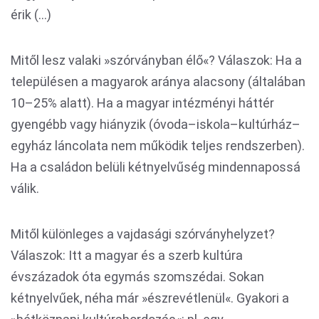
érik (...)
Mitől lesz valaki »szórványban élő«? Válaszok: Ha a
településen a magyarok aránya alacsony (általában
10–25% alatt). Ha a magyar intézményi háttér
gyengébb vagy hiányzik (óvoda–iskola–kultúrház–
egyház láncolata nem működik teljes rendszerben).
Ha a családon belüli kétnyelvűség mindennapossá
válik.
Mitől különleges a vajdasági szórványhelyzet?
Válaszok: Itt a magyar és a szerb kultúra
évszázadok óta egymás szomszédai. Sokan
kétnyelvűek, néha már »észrevétlenül«. Gyakori a