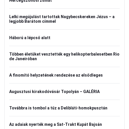
Hercegszöllősi zsinat
Lelki megújulást tartottak Nagybecskereken Jézus – a
legjobb Barátom címmel
Háború a lépcső alatt
Többen életüket vesztették egy helikopterbalesetben Rio
de Janeiróban
A finomító helyzetének rendezése az elsődleges
Augusztusi kirakodóvásár Topolyán – GALÉRIA
Továbbra is tombol a tűz a Delibláti-homokpusztán
Az adaiak nyerték meg a Sat-Trakt Kupát Bajsán