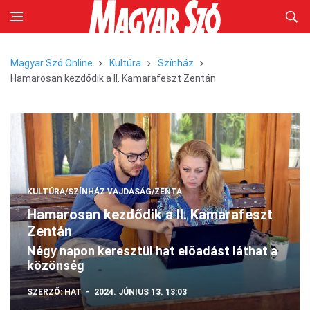
Magyar Szó Online
Kultúra
Színház
Hamarosan kezdődik a II. Kamarafeszt Zentán
KULTÚRA/SZÍNHÁZ
VAJDASÁG/ZENTA
Hamarosan kezdődik a II. Kamarafeszt
Zentán
Négy napon keresztül hat előadást láthat a
közönség
SZERZŐ:
HAT
2024. JÚNIUS 13. 13:03