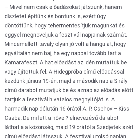
– Mivel nem csak előadásokat játszunk, hanem
díszletet építünk és bontunk is, ezért úgy
döntöttünk, hogy tehermentesítjük magunkat és
eggyel megnöveljük a fesztivál napjainak számát.
Mindemellett tavaly olyan jó volt a hangulat, hogy
egyáltalán nem baj, ha egy nappal tovább tart a
Kamarafeszt. A hat előadást az idén mutattuk be
vagy újítottuk fel. A Hidegpróba című előadással
kezdünk június 19-én, majd a második nap a Sirály
című darabot mutatjuk be és aznap az előadás előtt
tartjuk a fesztivál hivatalos megnyitóját is. A
harmadik nap délután 16 órától A. P. Csehov – Kiss
Csaba: De mi lett a nővel? elnevezésű darabot
láthatja a közönség, majd 19 órától a Szedjetek szét
című előadást játsszuk. A fesztivál utolsó napján