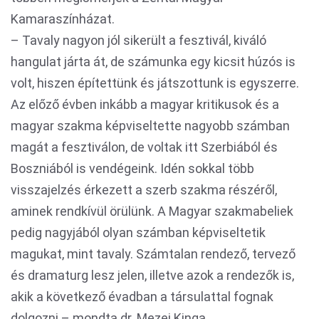
Kamaraszínházat.
– Tavaly nagyon jól sikerült a fesztivál, kiváló
hangulat járta át, de számunka egy kicsit húzós is
volt, hiszen építettünk és játszottunk is egyszerre.
Az előző évben inkább a magyar kritikusok és a
magyar szakma képviseltette nagyobb számban
magát a fesztiválon, de voltak itt Szerbiából és
Boszniából is vendégeink. Idén sokkal több
visszajelzés érkezett a szerb szakma részéről,
aminek rendkívül örülünk. A Magyar szakmabeliek
pedig nagyjából olyan számban képviseltetik
magukat, mint tavaly. Számtalan rendező, tervező
és dramaturg lesz jelen, illetve azok a rendezők is,
akik a következő évadban a társulattal fognak
dolgozni – mondta dr. Mezei Kinga.