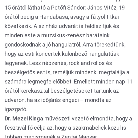
15 órától látható a Petőfi Sándor: János Vitéz, 19
órától pedig a Handabasa, avagy a fátyol titkai
következik. A színház udvarát is feldíszítjük és
minden este a muzsikus-zenész barátaink
gondoskodnak a jó hangulatról. Arra törekedtünk,
hogy az esti koncertek különböző hangulatúak
legyenek. Lesz népzenés, rock and rollos és
beszélgetős est is, reméljük mindenki megtalálja a
számára legmegfelelőbbet. Emellett minden nap 11
órától kerekasztal beszélgetéseket tartunk az
udvaron, ha az időjárás engedi – mondta az
igazgató.
Dr. Mezei Kinga
művészeti vezető elmondta, hogy a
fesztivál fő célja az, hogy a szakmabeliek közül is
többen megismerjék a Zentai Magyar