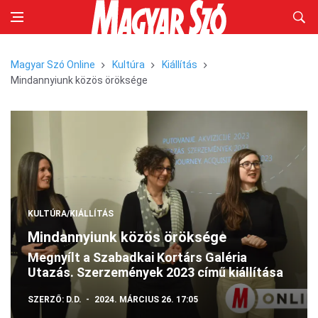
Magyar Szó Online
Kultúra
Kiállítás
Mindannyiunk közös öröksége
KULTÚRA/KIÁLLÍTÁS
Mindannyiunk közös öröksége
Megnyílt a Szabadkai Kortárs Galéria
Utazás. Szerzemények 2023 című kiállítása
SZERZŐ:
D.D.
2024. MÁRCIUS 26. 17:05