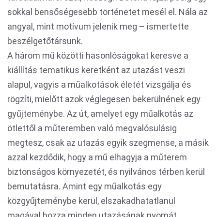
sokkal bensőségesebb történetet mesél el. Nála az
angyal, mint motívum jelenik meg – ismertette
beszélgetőtársunk.
A három mű közötti hasonlóságokat keresve a
kiállítás tematikus keretként az utazást veszi
alapul, vagyis a műalkotások életét vizsgálja és
rögzíti, mielőtt azok véglegesen bekerülnének egy
gyűjteménybe. Az út, amelyet egy műalkotás az
ötlettől a műteremben való megvalósulásig
megtesz, csak az utazás egyik szegmense, a másik
azzal kezdődik, hogy a mű elhagyja a műterem
biztonságos környezetét, és nyilvános térben kerül
bemutatásra. Amint egy műalkotás egy
közgyűjteménybe kerül, elszakadhatatlanul
magával hozza minden utazásának nyomát,