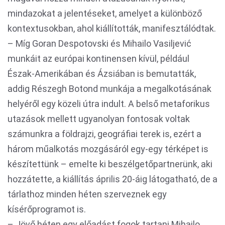
mindazokat a jelentéseket, amelyet a különböző
kontextusokban, ahol kiállították, manifesztálódtak.
– Míg Goran Despotovski és Mihailo Vasiljević
munkáit az európai kontinensen kívül, például
Észak-Amerikában és Ázsiában is bemutatták,
addig Részegh Botond munkája a megalkotásának
helyéről egy közeli útra indult. A belső metaforikus
utazások mellett ugyanolyan fontosak voltak
számunkra a földrajzi, geográfiai terek is, ezért a
három műalkotás mozgásáról egy-egy térképet is
készítettünk – emelte ki beszélgetőpartnerünk, aki
hozzátette, a kiállítás április 20-áig látogatható, de a
tárlathoz minden héten szerveznek egy
kísérőprogramot is.
– Jövő héten egy előadást fogok tartani Mihailo