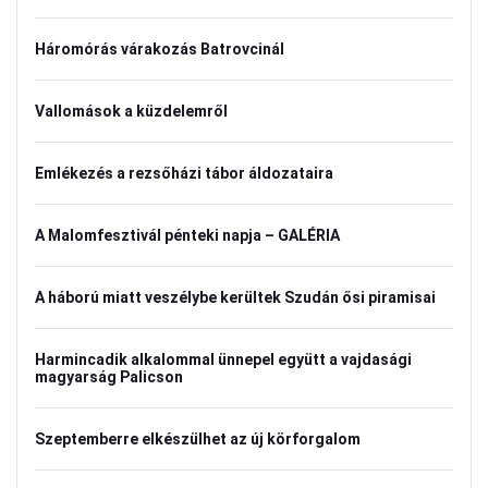
Háromórás várakozás Batrovcinál
Vallomások a küzdelemről
Emlékezés a rezsőházi tábor áldozataira
A Malomfesztivál pénteki napja – GALÉRIA
A háború miatt veszélybe kerültek Szudán ősi piramisai
Harmincadik alkalommal ünnepel együtt a vajdasági
magyarság Palicson
Szeptemberre elkészülhet az új körforgalom