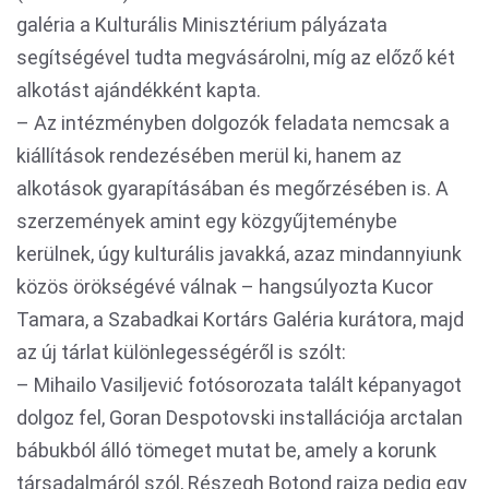
galéria a Kulturális Minisztérium pályázata
segítségével tudta megvásárolni, míg az előző két
alkotást ajándékként kapta.
– Az intézményben dolgozók feladata nemcsak a
kiállítások rendezésében merül ki, hanem az
alkotások gyarapításában és megőrzésében is. A
szerzemények amint egy közgyűjteménybe
kerülnek, úgy kulturális javakká, azaz mindannyiunk
közös örökségévé válnak – hangsúlyozta Kucor
Tamara, a Szabadkai Kortárs Galéria kurátora, majd
az új tárlat különlegességéről is szólt:
– Mihailo Vasiljević fotósorozata talált képanyagot
dolgoz fel, Goran Despotovski installációja arctalan
bábukból álló tömeget mutat be, amely a korunk
társadalmáról szól, Részegh Botond rajza pedig egy