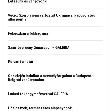
Létezünk és van jövőnk!
Vučić: Szerbia nem változtat Ukrajnával kapcsolatos
álláspontján
Fókuszban a fokhagyma
Szántóverseny Gunarason – GALÉRIA
Porzott a határ
Ősz elején indulhat a személyforgalom a Budapest–
Belgrád vasútvonalon
Ludasi fokhagymafesztival GALÉRIA
Házias ízek, természetes alapanyagok