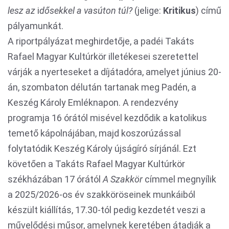
lesz az
i
dősekkel a vasúton túl?
(jelige:
Kritikus
) című
pályamunkát.
A riportpályázat meghirdetője, a padéi Takáts
Rafael Magyar Kultúrkör illetékesei szeretettel
várják a nyerteseket a díjátadóra, amelyet június 20-
án, szombaton délután tartanak meg Padén, a
Keszég Károly Emléknapon. A rendezvény
programja 16 órától misével kezdődik a katolikus
temető kápolnájában, majd koszorúzással
folytatódik Keszég Károly újságíró sírjánál. Ezt
követően a Takáts Rafael Magyar Kultúrkör
székházában 17 órától
A Szakkör
címmel megnyílik
a 2025/2026-os év szakköröseinek munkáiból
készült kiállítás, 17.30-tól pedig kezdetét veszi a
művelődési műsor, amelynek keretében átadják a