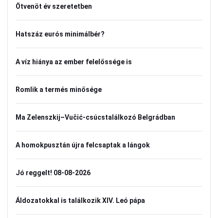
Ötvenöt év szeretetben
Hatszáz eurós minimálbér?
A víz hiánya az ember felelőssége is
Romlik a termés minősége
Ma Zelenszkij–Vučić-csúcstalálkozó Belgrádban
A homokpusztán újra felcsaptak a lángok
Jó reggelt! 08-08-2026
Áldozatokkal is találkozik XIV. Leó pápa