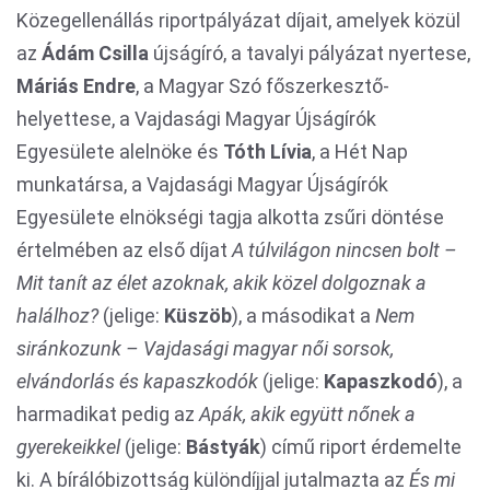
Közegellenállás riportpályázat díjait, amelyek közül
az
Ádám Csilla
újságíró, a tavalyi pályázat nyertese,
Máriás Endre
, a Magyar Szó főszerkesztő-
helyettese, a Vajdasági Magyar Újságírók
Egyesülete alelnöke és
Tóth Lívia
, a Hét Nap
munkatársa, a Vajdasági Magyar Újságírók
Egyesülete elnökségi tagja alkotta zsűri döntése
értelmében az első díjat
A túlvilágon nincsen bolt –
Mit tanít az élet azoknak, akik közel dolgoznak a
halálhoz?
(jelige:
Küszöb
), a másodikat a
Nem
siránkozunk – Vajdasági magyar női sorsok,
elvándorlás és kapaszkodók
(jelige:
Kapaszkodó
), a
harmadikat pedig az
Apák, akik együtt nőnek a
gyerekeikkel
(jelige:
Bástyák
) című riport érdemelte
ki. A bírálóbizottság különdíjjal jutalmazta az
És mi