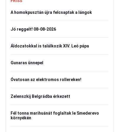
FRISS
A homokpusztán újra felcsaptak a lángok
Jó reggelt! 08-08-2026
Áldozatokkal is találkozik XIV. Leó pápa
Gunaras ünnepel
Óvatosan az elektromos rollereken!
Zelenszkij Belgrádba érkezett
Fél tonna marihuánát foglaltak le Smederevo
környékén