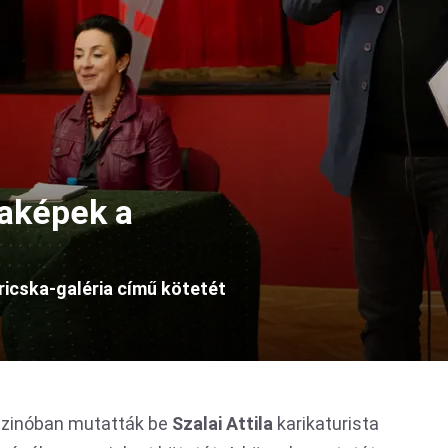
aképek a
ricska-galéria című kötetét
szinóban mutatták be
Szalai Attila
karikaturista