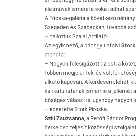
életművek ismerete sokat adhat sz
A Fricska-galéria a következő néhá
Szegeden és Szabadkán, továbbá szóba
– hallottuk Szalai Attilától.
Az egyik néző, a bácsgyulafalvi
Stork
mondta:
– Nagyon felcsigázott az est, a kötet
többen megjelentek, és volt lehetős
alkotó kapcsán. A kérdésem, lehet, kic
karikaturistának ismernie a jellemét
bőséges választ is, úgyhogy nagyon 
– ecsetelte Stork Piroska.
Szili Zsuzsanna
, a Petőfi Sándor Pr
berkeiben teljesít közösségi szolgál