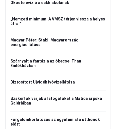
Okostelevízió a sakkiskolának
„Nemzeti minimum: A VMSZ térjen vissza a helyes
útra!”
Magyar Péter: Stabil Magyarország
energiaellátása
Szárnyalt a fantázia az óbecsei Than
Emlékházban
Biztosított Újvidék ivóvízellátása
Szakértők várják a látogatókat a Matica srpska
Galériában
Forgalomkorlátozás az egyetemista otthonok
előtt