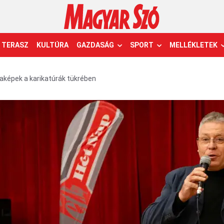
TERASZ
KULTÚRA
GAZDASÁG
SPORT
MELLÉKLETEK
aképek a karikatúrák tükrében