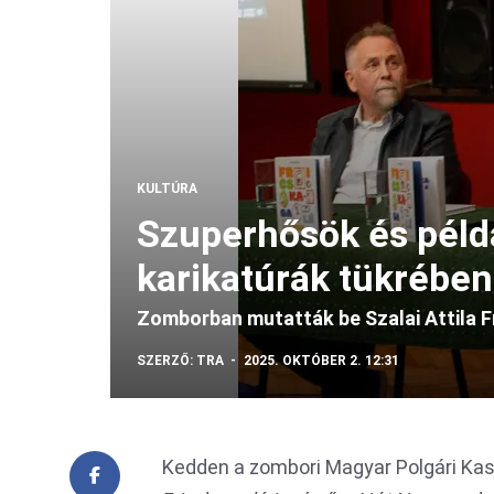
KULTÚRA
Szuperhősök és péld
karikatúrák tükrében
Zomborban mutatták be Szalai Attila F
SZERZŐ:
TRA
2025. OKTÓBER 2. 12:31
Kedden a zombori Magyar Polgári Ka