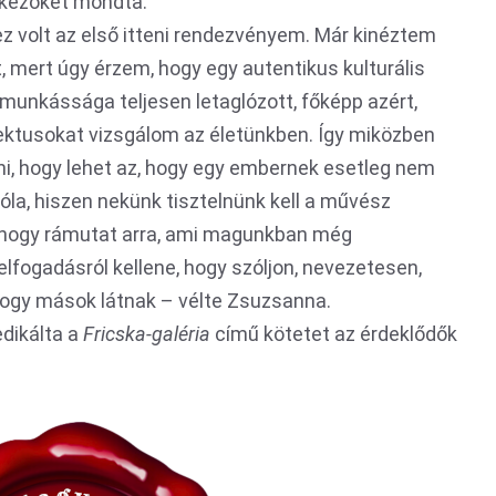
tkezőket mondta:
 volt az első itteni rendezvényem. Már kinéztem
mert úgy érzem, hogy egy autentikus kulturális
 munkássága teljesen letaglózott, főképp azért,
ktusokat vizsgálom az életünkben. Így miközben
lni, hogy lehet az, hogy egy embernek esetleg nem
róla, hiszen nekünk tisztelnünk kell a művész
, hogy rámutat arra, ami magunkban még
lfogadásról kellene, hogy szóljon, nevezetesen,
ogy mások látnak – vélte Zsuzsanna.
edikálta a
Fricska-galéria
című kötetet az érdeklődők