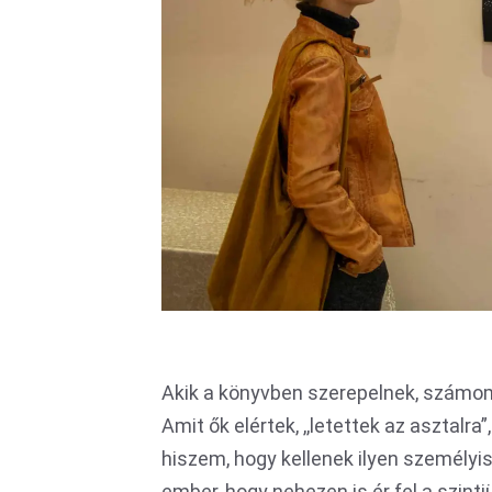
Akik a könyvben szerepelnek, számomr
Amit ők elértek, ,,letettek az asztalr
hiszem, hogy kellenek ilyen személyisé
ember, hogy nehezen is ér fel a szintjü