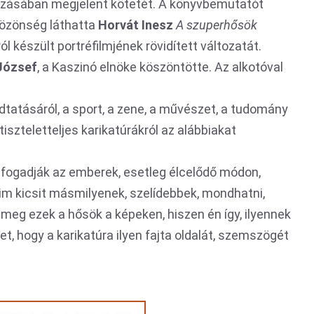
zásában megjelent kötetét. A könyvbemutatót
 közönség láthatta
Horvát Inesz
A szuperhősök
ról készült portréfilmjének rövidített változatát.
József
, a Kaszinó elnöke köszöntötte. Az alkotóval
adtatásáról, a sport, a zene, a művészet, a tudomány
tiszteletteljes karikatúrákról az alábbiakat
, fogadják az emberek, esetleg élcelődő módon,
zaim kicsit másmilyenek, szelídebbek, mondhatni,
meg ezek a hősök a képeken, hiszen én így, ilyennek
, hogy a karikatúra ilyen fajta oldalát, szemszögét