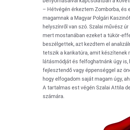
benyomásaival kapcsolatban a köve
– Hétvégén érkeztem Zomborba, és ez
magamnak a Magyar Polgári Kaszinót, 
helyszínről van szó. Szalai művész úr
mert mostanában ezeket a tükör-effe
beszélgettek, azt kezdtem el analizá
tetszik a karikatúra, amit készítenek 
látásmódját és felfoghatnánk úgy is
fejlesztendő vagy éppenséggel az öne
hogy elfogadom saját magam úgy, ah
A tartalmas est végén Szalai Attila d
számára.