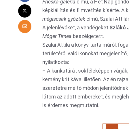
Fricska-galéria
című, a Hét Nap gondo
képkiállítás és filmvetítés kísérte. A
mégiscsak győztek
című, Szalai Attilá
A jelenlévőket, a vendégeket
Szlákó 
Móger Tímea
beszélgetett.
Szalai Attila a könyv tartalmáról, fog
területéről való ikonokat megjelenítő, 
nyilatkozta:
– A karikatúrát sokféleképpen várják
kemény kritikával illetően. Az én raj
szeretetre méltó módon jelenítődnek 
látom az adott embereket, és meglehet
is érdemes megmutatni.