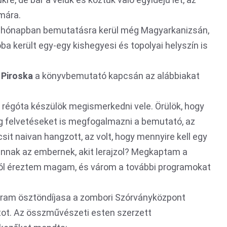
ámára.
ny hónapban bemutatásra kerül még Magyarkanizsán,
 került egy-egy kishegyesi és topolyai helyszín is
 Piroska
a könyvbemutató kapcsán az alábbiakat
, régóta készülök megismerkedni vele. Örülök, hogy
ég felvetéseket is megfogalmazni a bemutató, az
sit naivan hangzott, az volt, hogy mennyire kell egy
 annak az embernek, akit lerajzol? Megkaptam a
jól éreztem magam, és várom a további programokat
ogram ösztöndíjasa a zombori Szórványközpont
atot. Az összművészeti esten szerzett