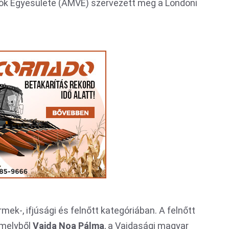
ók Egyesülete (AMVE) szervezett meg a Londoni
mek-, ifjúsági és felnőtt kategóriában. A felnőtt
amelyből
Vajda Noa Pálma
, a Vajdasági magyar