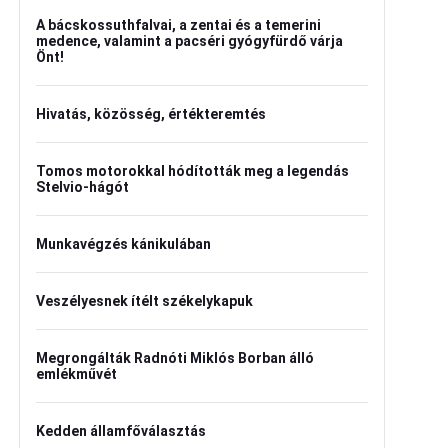
A bácskossuthfalvai, a zentai és a temerini
medence, valamint a pacséri gyógyfürdő várja
Önt!
Hivatás, közösség, értékteremtés
Tomos motorokkal hódították meg a legendás
Stelvio-hágót
Munkavégzés kánikulában
Veszélyesnek ítélt székelykapuk
Megrongálták Radnóti Miklós Borban álló
emlékművét
Kedden államfőválasztás