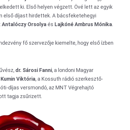
edett ki. Első helyen végzett. Övé lett az egyik
om első díjast hirdettek. A bácsfeketehegyi
t
Antalóczy Orsolya
és
Lajkóné Ambrus Mónika
.
endezvény fő szervezője kiemelte, hogy első ízben
művész,
dr. Sárosi Fanni
, a londoni Magyar
,
Kumin Viktória
, a Kossuth rádió szerkesztő-
ti-díjas versmondó, az MNT Végrehajtó
t tagja zsűrizett.