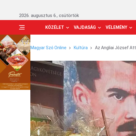
2026. augusztus 6., csütörtök
KÖZÉLET
VAJDASÁG
VÉLEMÉNY
Magyar Szó Online
Kultúra
Az Angliai József Att