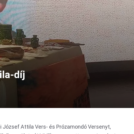
la-díj
i József Attila Vers- és Prózamondó Versenyt,