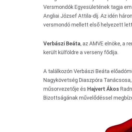
Versmondók Egyesületének tagja emelk
Angliai József Attila-díj. Az idén hár
versmondó mellett első helyezett let
Verbászi Beáta
, az AMVE elnöke, a r
került külföldre a verseny fődíja.
A találkozón Verbászi Beáta előadó
Nagykövetség Diaszpóra Tanácsosa
műsorvezetője és
Hajvert Ákos
Radnó
Bizottságának művelődéssel megbízot