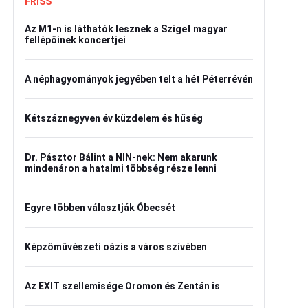
FRISS
Az M1-n is láthatók lesznek a Sziget magyar
fellépőinek koncertjei
A néphagyományok jegyében telt a hét Péterrévén
Kétszáznegyven év küzdelem és hűség
Dr. Pásztor Bálint a NIN-nek: Nem akarunk
mindenáron a hatalmi többség része lenni
Egyre többen választják Óbecsét
Képzőművészeti oázis a város szívében
Az EXIT szellemisége Oromon és Zentán is