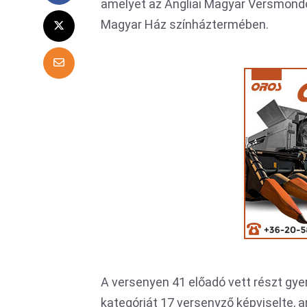
amelyet az Angliai Magyar Versmond
Magyar Ház színháztermében.
A versenyen 41 előadó vett részt gyer
kategóriát 17 versenyző képviselte, 