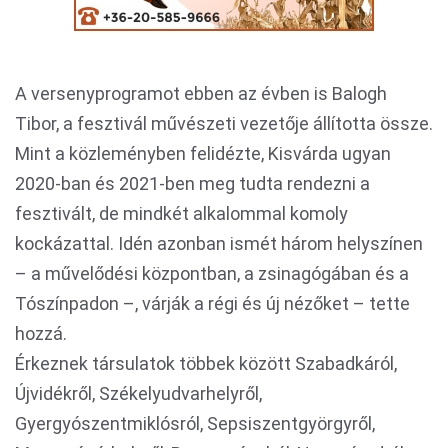
A versenyprogramot ebben az évben is Balogh
Tibor, a fesztivál művészeti vezetője állította össze.
Mint a közleményben felidézte, Kisvárda ugyan
2020-ban és 2021-ben meg tudta rendezni a
fesztivált, de mindkét alkalommal komoly
kockázattal. Idén azonban ismét három helyszínen
– a művelődési központban, a zsinagógában és a
Tószínpadon –, várják a régi és új nézőket – tette
hozzá.
Érkeznek társulatok többek között Szabadkáról,
Újvidékről, Székelyudvarhelyről,
Gyergyószentmiklósról, Sepsiszentgyörgyről,