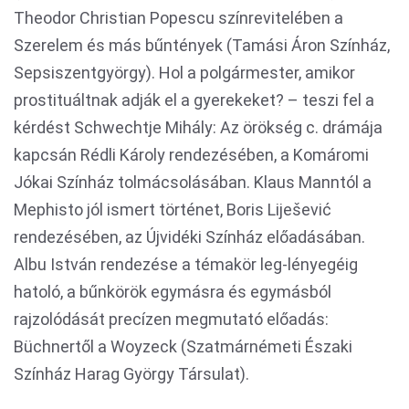
Theodor Christian Popescu színrevitelében a
Szerelem és más bűntények (Tamási Áron Színház,
Sepsiszentgyörgy). Hol a polgármester, amikor
prostituáltnak adják el a gyerekeket? – teszi fel a
kérdést Schwechtje Mihály: Az örökség c. drámája
kapcsán Rédli Károly rendezésében, a Komáromi
Jókai Színház tolmácsolásában. Klaus Manntól a
Mephisto jól ismert történet, Boris Liješević
rendezésében, az Újvidéki Színház előadásában.
Albu István rendezése a témakör leg-lényegéig
hatoló, a bűnkörök egymásra és egymásból
rajzolódását precízen megmutató előadás:
Büchnertől a Woyzeck (Szatmárnémeti Északi
Színház Harag György Társulat).