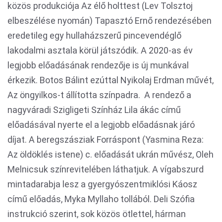
közös produkciója Az élő holttest (Lev Tolsztoj
elbeszélése nyomán) Tapasztó Ernő rendezésében
eredetileg egy hullaházszerű pincevendéglő
lakodalmi asztala körül játszódik. A 2020-as év
legjobb előadásának rendezője is új munkával
érkezik. Botos Bálint ezúttal Nyikolaj Erdman művét,
Az öngyilkos-t állította színpadra. A rendező a
nagyváradi Szigligeti Színház Lila ákác című
előadásával nyerte el a legjobb előadásnak járó
díjat. A beregszásziak Forráspont (Yasmina Reza:
Az öldöklés istene) c. előadását ukrán művész, Oleh
Melnicsuk színrevitelében láthatjuk. A vígabszurd
mintadarabja lesz a gyergyószentmiklósi Káosz
című előadás, Myka Myllaho tollából. Deli Szófia
instrukció szerint, sok közös ötlettel, hárman