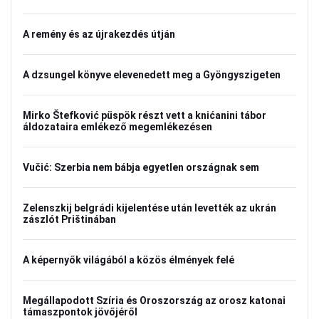
A remény és az újrakezdés útján
A dzsungel könyve elevenedett meg a Gyöngyszigeten
Mirko Štefković püspök részt vett a knićanini tábor
áldozataira emlékező megemlékezésen
Vučić: Szerbia nem bábja egyetlen országnak sem
Zelenszkij belgrádi kijelentése után levették az ukrán
zászlót Prištinában
A képernyők világából a közös élmények felé
Megállapodott Szíria és Oroszország az orosz katonai
támaszpontok jövőjéről