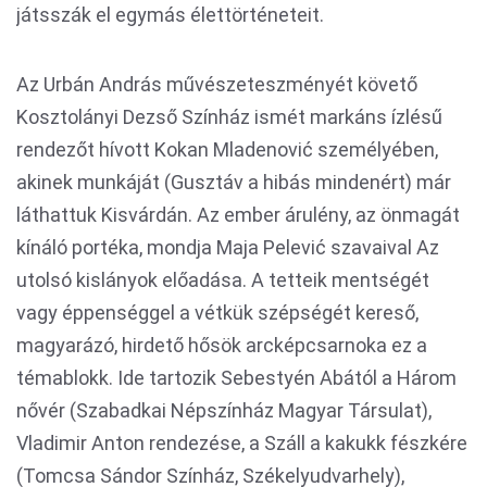
játsszák el egymás élettörténeteit.
Az Urbán András művészeteszményét követő
Kosztolányi Dezső Színház ismét markáns ízlésű
rendezőt hívott Kokan Mladenović személyében,
akinek munkáját (Gusztáv a hibás mindenért) már
láthattuk Kisvárdán. Az ember árulény, az önmagát
kínáló portéka, mondja Maja Pelević szavaival Az
utolsó kislányok előadása. A tetteik mentségét
vagy éppenséggel a vétkük szépségét kereső,
magyarázó, hirdető hősök arcképcsarnoka ez a
témablokk. Ide tartozik Sebestyén Abától a Három
nővér (Szabadkai Népszínház Magyar Társulat),
Vladimir Anton rendezése, a Száll a kakukk fészkére
(Tomcsa Sándor Színház, Székelyudvarhely),