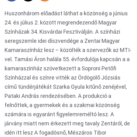
Huszonhárom előadást láthat a közönség a június
24. és július 2. között megrendezendő Magyar
Színházak 34. Kisvárdai Fesztiválján. A színházi
seregszemle idei díszvendége a Zentai Magyar
Kamaraszínház lesz – közölték a szervezők az MTI-
vel. Tamási Áron halála 55. évfordulója kapcsán a a
kamaraszínház szövetkezett a Soproni Petőfi
Színházzal és színre vitték az Ördögölő Józsiás
című tündérjátékát Szarka Gyula kitűnő zenéjével,
Pataki András rendezésében. A produkció a
felnőttek, a gyermekek és a szakmai közönség
számára is egyaránt figyelemreméltó lesz. A
járvány miatt nem érkezett meg tavaly Zentáról, de
idén itt lesz A fogadósnő, Mészáros Tibor