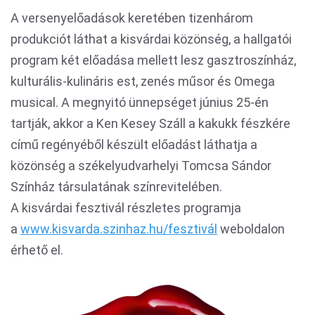
A versenyelőadások keretében tizenhárom
produkciót láthat a kisvárdai közönség, a hallgatói
program két előadása mellett lesz gasztroszínház,
kulturális-kulináris est, zenés műsor és Omega
musical. A megnyitó ünnepséget június 25-én
tartják, akkor a Ken Kesey Száll a kakukk fészkére
című regényéből készült előadást láthatja a
közönség a székelyudvarhelyi Tomcsa Sándor
Színház társulatának színrevitelében.
A kisvárdai fesztivál részletes programja
a
www.kisvarda.szinhaz.hu/fesztivál
weboldalon
érhető el.