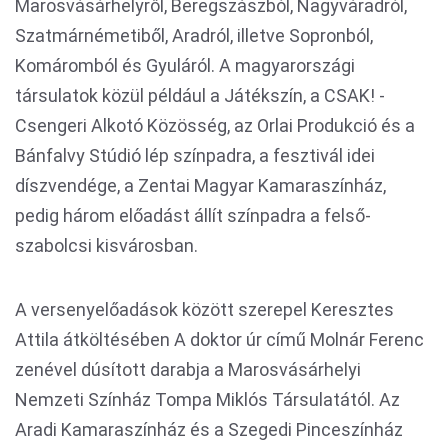
Marosvásárhelyről, Beregszászból, Nagyváradról,
Szatmárnémetiből, Aradról, illetve Sopronból,
Komáromból és Gyuláról. A magyarországi
társulatok közül például a Játékszín, a CSAK! -
Csengeri Alkotó Közösség, az Orlai Produkció és a
Bánfalvy Stúdió lép színpadra, a fesztivál idei
díszvendége, a Zentai Magyar Kamaraszínház,
pedig három előadást állít színpadra a felső-
szabolcsi kisvárosban.
A versenyelőadások között szerepel Keresztes
Attila átköltésében A doktor úr című Molnár Ferenc
zenével dúsított darabja a Marosvásárhelyi
Nemzeti Színház Tompa Miklós Társulatától. Az
Aradi Kamaraszínház és a Szegedi Pinceszínház