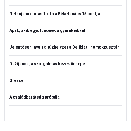
Netanjahu elutasította a Béketanács 15 pontját
Apák, akik együtt nőnek a gyerekeikkel
Jelentősen javult a tűzhelyzet a Delibláti-homokpusztán
Dužijanca, a szorgalmas kezek ünnepe
Grease
A családbarátság próbája