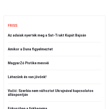
FRISS
Az adaiak nyerték meg a Sat-Trakt Kupát Bajsán
Amikor a Duna figyelmeztet
MagyarZó Pistike messéi
Létezünk és van jövőnk!
Vučić: Szerbia nem változtat Ukrajnával kapcsolatos
álláspontján
Fókuszban a fokhagyma