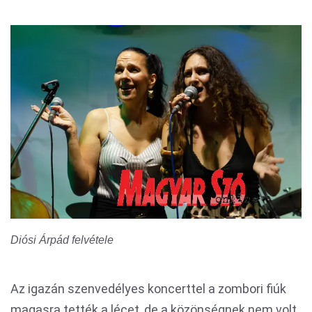
Diósi Árpád felvétele
Az igazán szenvedélyes koncerttel a zombori fiúk
magasra tették a lécet, de a közönségnek nem volt