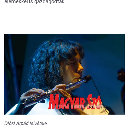
elemekkel is gazdagodtak.
Diósi Árpád felvétele