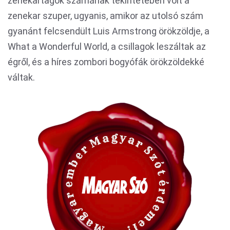
zenekartagok számának tekintetében volt a
zenekar szuper, ugyanis, amikor az utolsó szám
gyanánt felcsendült Luis Armstrong örökzöldje, a
What a Wonderful World, a csillagok leszáltak az
égről, és a híres zombori bogyófák örökzöldekké
váltak.