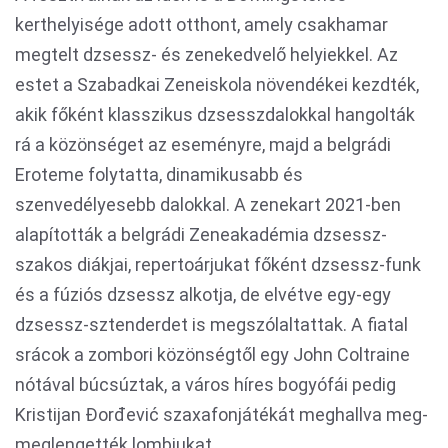
kerthelyisége adott otthont, amely csakhamar
megtelt dzsessz- és zenekedvelő helyiekkel. Az
estet a Szabadkai Zeneiskola növendékei kezdték,
akik főként klasszikus dzsesszdalokkal hangolták
rá a közönséget az eseményre, majd a belgrádi
Eroteme folytatta, dinamikusabb és
szenvedélyesebb dalokkal. A zenekart 2021-ben
alapították a belgrádi Zeneakadémia dzsessz-
szakos diákjai, repertoárjukat főként dzsessz-funk
és a fúziós dzsessz alkotja, de elvétve egy-egy
dzsessz-sztenderdet is megszólaltattak. A fiatal
srácok a zombori közönségtől egy John Coltraine
nótával búcsúztak, a város híres bogyófái pedig
Kristijan Đorđević szaxafonjátékát meghallva meg-
meglengették lombjukat.