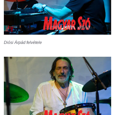
Diósi Árpád felvétele