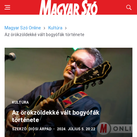
Magyar Szó Online
Kultúra
Az örökzöldekké vált bogyófák története
KULTÚRA
Az örökzöldekké vált bogyófák
története
SZERZŐ:
DIÓSI ÁRPÁD
2024. JÚLIUS 5. 20:22