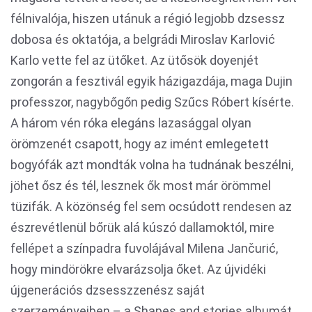
félnivalója, hiszen utánuk a régió legjobb dzsessz
dobosa és oktatója, a belgrádi Miroslav Karlović
Karlo vette fel az ütőket. Az ütősök doyenjét
zongorán a fesztivál egyik házigazdája, maga Dujin
professzor, nagybőgőn pedig Szűcs Róbert kísérte.
A három vén róka elegáns lazasággal olyan
örömzenét csapott, hogy az imént emlegetett
bogyófák azt mondták volna ha tudnának beszélni,
jöhet ősz és tél, lesznek ők most már örömmel
tüzifák. A közönség fel sem ocsúdott rendesen az
észrevétlenül bőrük alá kúszó dallamoktól, mire
fellépet a színpadra fuvolájával Milena Jančurić,
hogy mindörökre elvarázsolja őket. Az újvidéki
újgenerációs dzsesszzenész saját
szerzeményeiben – a Shapes and stories albumát