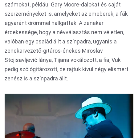
számokat, például Gary Moore-dalokat és saját
szerzeményeket is, amelyeket az emeberek, a fák
egyaránt örömmel hallgattak. A zenekar
érdekessége, hogy a névválasztás nem véletlen,
valóban egy család állt a színpadra, ugyanis a
zenekarvezető-gitáros-énekes Miroslav
Stojisavljević lánya, Tijana vokálozott, a fia, Vuk
pedig szólógitározott, de rajtuk kívül négy elismert
zenész is a színpadra állt.