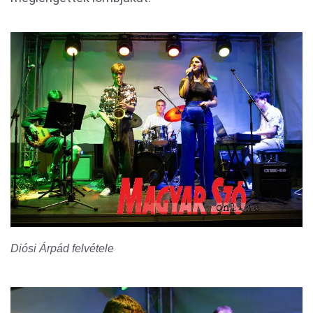
Diósi Árpád felvétele