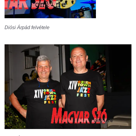
Diósi Árpád felvétele