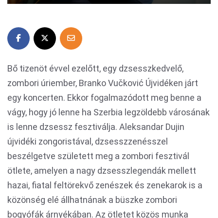
Bő tizenöt évvel ezelőtt, egy dzsesszkedvelő,
zombori úriember, Branko Vučković Újvidéken járt
egy koncerten. Ekkor fogalmazódott meg benne a
vágy, hogy jó lenne ha Szerbia legzöldebb városának
is lenne dzsessz fesztiválja. Aleksandar Dujin
újvidéki zongoristával, dzsesszzenésszel
beszélgetve született meg a zombori fesztivál
ötlete, amelyen a nagy dzsesszlegendák mellett
hazai, fiatal feltörekvő zenészek és zenekarok is a
közönség elé állhatnának a büszke zombori
bogyófák árnyékában. Az ötletet közös munka