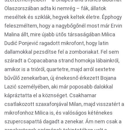
Olaszorszában adta ki nemrég – fák, állatok
meséltek és sziklák, hegyek keltek életre. Épphogy
feleszméltem, hogy a nagybőgőnél most már Ervin
Malina állt, mire újabb ütős társaságában Milica
Dudić Ponjević ragadott mikrofont, hogy latin
dallamokkal pezsdítse fel a zomboriakat. Fel sem
száradt a Copacabana strand homokja lábainkról,
amikor is a trióról, quartetre, majd arról sextetre
bűvűlő zenekarban, új énekesnő érkezett Bojana
Lazić személyében, aki már poposabb dalokkal
kápráztatta el a köznséget. Csakhamar
csatlakozott szaxafonjával Milan, majd visszatért a
mikrofonhoz Milica is, és valóságos kéténekes
szupercsapattá dagadt a zenekar. Ám nem csak a