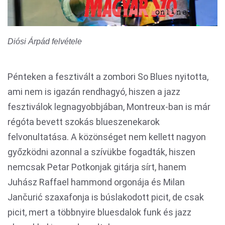
Diósi Árpád felvétele
Pénteken a fesztivált a zombori So Blues nyitotta,
ami nem is igazán rendhagyó, hiszen a jazz
fesztiválok legnagyobbjában, Montreux-ban is már
régóta bevett szokás blueszenekarok
felvonultatása. A közönséget nem kellett nagyon
győzködni azonnal a szívükbe fogadták, hiszen
nemcsak Petar Potkonjak gitárja sírt, hanem
Juhász Raffael hammond orgonája és Milan
Jančurić szaxafonja is búslakodott picit, de csak
picit, mert a többnyire bluesdalok funk és jazz