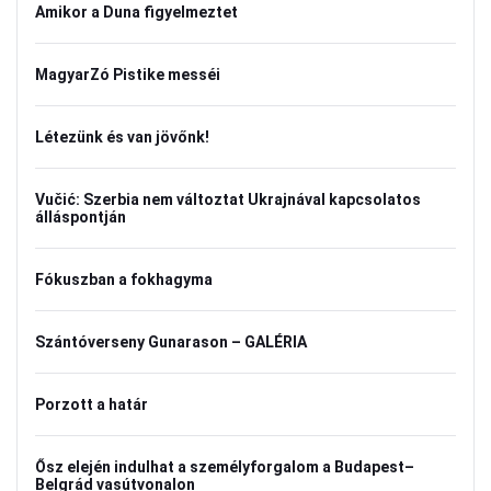
Amikor a Duna figyelmeztet
MagyarZó Pistike messéi
Létezünk és van jövőnk!
Vučić: Szerbia nem változtat Ukrajnával kapcsolatos
álláspontján
Fókuszban a fokhagyma
Szántóverseny Gunarason – GALÉRIA
Porzott a határ
Ősz elején indulhat a személyforgalom a Budapest–
Belgrád vasútvonalon