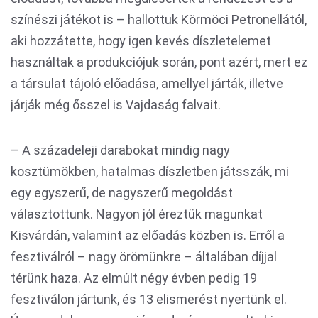
színészi játékot is – hallottuk Körmöci Petronellától,
aki hozzátette, hogy igen kevés díszletelemet
használtak a produkciójuk során, pont azért, mert ez
a társulat tájoló előadása, amellyel járták, illetve
járják még ősszel is Vajdaság falvait.
– A századeleji darabokat mindig nagy
kosztümökben, hatalmas díszletben játsszák, mi
egy egyszerű, de nagyszerű megoldást
választottunk. Nagyon jól éreztük magunkat
Kisvárdán, valamint az előadás közben is. Erről a
fesztiválról – nagy örömünkre – általában díjjal
térünk haza. Az elmúlt négy évben pedig 19
fesztiválon jártunk, és 13 elismerést nyertünk el.