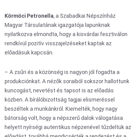
Körmöci Petronella
, a Szabadkai Népszínház
Magyar Társulatának igazgatója lapunknak
nyilatkozva elmondta, hogy a kisvárdai fesztiválon
rendkívül pozitív visszajelzéseket kaptak az
előadásuk kapcsán.
– A zsűri és a közönség is nagyon jól fogadta a
produkciónkat. A nézők soraiból sokszor hallottunk
kuncogást, nevetést és tapsot is az előadás
közben. A bírálóbizottság tagjai elismeréssel
beszéltek a munkánkról. Kiemelték, hogy nagy
bátorság volt, hogy a népszerű dalok válogatása
helyett nyírségi autentikus népzenével tűzdeltük az
előadást, továbbá megdicsérték a rendezést és a