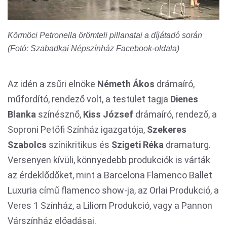
Körmöci Petronella örömteli pillanatai a díjátadó során
(Fotó: Szabadkai Népszínház Facebook-oldala)
Az idén a zsűri elnöke
Németh Ákos
drámaíró,
műfordító, rendező volt, a testület tagja
Dienes
Blanka
színésznő,
Kiss József
drámaíró, rendező, a
Soproni Petőfi Színház igazgatója,
Szekeres
Szabolcs
színikritikus és
Szigeti Réka
dramaturg.
Versenyen kívüli, könnyedebb produkciók is várták
az érdeklődőket, mint a Barcelona Flamenco Ballet
Luxuria című flamenco show-ja, az Orlai Produkció, a
Veres 1 Színház, a Liliom Produkció, vagy a Pannon
Várszínház előadásai.