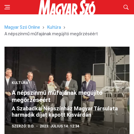
Magyar Szó Online
Kultúra
A népszínmű műfajának megújító megőrzéséért
KULTÚRA
A népszínmű műfajának megújító
megőrzéséért
A Szabadkai Népszínház Magyar Társulata
harmadik díjat kapott Kisvárdán
SZERZŐ:
D.D.
2023. JÚLIUS 14. 12:34