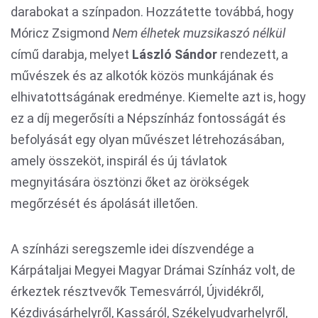
darabokat a színpadon. Hozzátette továbbá, hogy
Móricz Zsigmond
Nem élhetek muzsikaszó nélkül
című darabja, melyet
László Sándor
rendezett, a
művészek és az alkotók közös munkájának és
elhivatottságának eredménye. Kiemelte azt is, hogy
ez a díj megerősíti a Népszínház fontosságát és
befolyását egy olyan művészet létrehozásában,
amely összeköt, inspirál és új távlatok
megnyitására ösztönzi őket az örökségek
megőrzését és ápolását illetően.
A színházi seregszemle idei díszvendége a
Kárpátaljai Megyei Magyar Drámai Színház volt, de
érkeztek résztvevők Temesvárról, Újvidékről,
Kézdivásárhelyről, Kassáról, Székelyudvarhelyről,