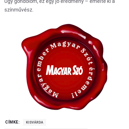
Úgy gondolom, ez egy jó eredmény – emelte ki a
színművész.
CÍMKE:
KISVÁRDA