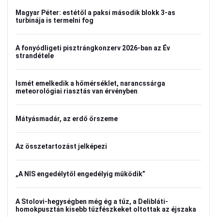
Magyar Péter: estétől a paksi második blokk 3-as
turbinája is termelni fog
A fonyódligeti pisztrángkonzerv 2026-ban az Év
strandétele
Ismét emelkedik a hőmérséklet, narancssárga
meteorológiai riasztás van érvényben
Mátyásmadár, az erdő őrszeme
Az összetartozást jelképezi
„A NIS engedélytől engedélyig működik”
A Stolovi-hegységben még ég a tűz, a Delibláti-
homokpusztán kisebb tűzfészkeket oltottak az éjszaka