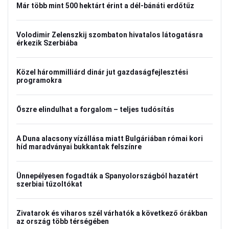
Már több mint 500 hektárt érint a dél-bánáti erdőtűz
Volodimir Zelenszkij szombaton hivatalos látogatásra
érkezik Szerbiába
Közel hárommilliárd dinár jut gazdaságfejlesztési
programokra
Őszre elindulhat a forgalom – teljes tudósítás
A Duna alacsony vízállása miatt Bulgáriában római kori
híd maradványai bukkantak felszínre
Ünnepélyesen fogadták a Spanyolországból hazatért
szerbiai tűzoltókat
Zivatarok és viharos szél várhatók a következő órákban
az ország több térségében