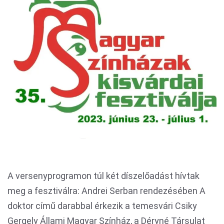
A versenyprogramon túl két díszelőadást hívtak
meg a fesztiválra: Andrei Serban rendezésében A
doktor című darabbal érkezik a temesvári Csiky
Gergely Állami Magyar Színház, a Déryné Társulat