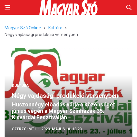
Magyar Szó Online
Kultúra
Négy vajdasági produkció versenyben
KULTÚRA
Négy vajdasági produkció versenyben
Huszonnégy előadás várja a közönséget
június végén a Magyar Színházak 35.
Kisvárdai Fesztiválján
SZERZŐ:
MTI
2023. MÁJUS 10. 18:23