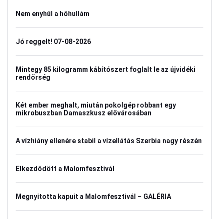
Nem enyhül a hőhullám
Jó reggelt! 07-08-2026
Mintegy 85 kilogramm kábítószert foglalt le az újvidéki
rendőrség
Két ember meghalt, miután pokolgép robbant egy
mikrobuszban Damaszkusz elővárosában
A vízhiány ellenére stabil a vízellátás Szerbia nagy részén
Elkezdődött a Malomfesztivál
Megnyitotta kapuit a Malomfesztivál – GALÉRIA