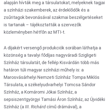
alapján hívták meg a társulatokat, melyeknek tagjai
a színházi szakemberek, az érdeklődők és a
zsűritagok bevonásával szakmai beszélgetéseket
is tartanak – tájékoztatták a szervezők
közleményben hétfőn az MTI-t.
A díjakért versengő produkciók sorában láthatja a
közönség a tavalyi fődíjas nagyváradi Szigligeti
Színház társulatát, de fellép Kisvárdán több más
határon túli magyar színházi műhely is: a
Marosvásárhelyi Nemzeti Színház Tompa Miklós
Társulata, a székelyudvarhelyi Tomcsa Sándor
Színház, a Komáromi Jókai Színház, a
sepsiszentgyörgyi Tamási Áron Színház, az Újvidéki
Színház (a
III. Richárd
című drámával), a