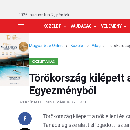
2026. augusztus 7., péntek
KÖZÉLET
VAJDASÁG
VÉLEMÉNY
Magyar Szó Online
Közélet
Világ
Törökország
KÖZÉLET/VILÁG
Törökország kilépett 
Egyezményből
SZERZŐ:
MTI
2021. MÁRCIUS 20. 9:51
Törökország kilépett a nők elleni és 
Tanács égisze alatt elfogadott Iszt