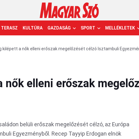
TERASZ
KULTÚRA
GAZDASÁG
SPORT
MELLÉKLETEK
 kilépett a nők elleni erőszak megelőzését célzó Isztambuli Egyezmé
a nők elleni erőszak megelő
családon belüli erőszak megelőzését célzó, az Európa
ambuli Egyezményből. Recep Tayyip Erdogan elnök