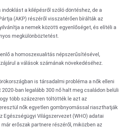
indoklást a kilépésről szóló döntéshez, de a
ártja (AKP) részéről visszatérően bírálták az
ilvánítja a nemek közötti egyenlőséget, és elítéli a
rányos megkülönböztetést.
yenlő a homoszexualitás népszerűsítésével,
zzájárul a válások számának növekedéséhez.
rökországban is társadalmi probléma a nők elleni
 2020-ban legalább 300 nő halt meg családon belüli
gy több százezren töltötték le azt az
keresztül nők egyetlen gombnyomással riaszthatják
 Az Egészségügyi Világszervezet (WHO) adatai
e már erőszak partnere részéről, miközben az