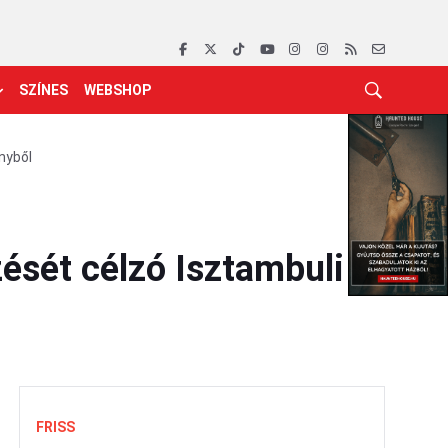
SZÍNES
WEBSHOP
nyből
zését célzó Isztambuli
FRISS