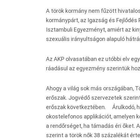
A török kormány nem fűzött hivatalos 
kormánypárt, az Igazság és Fejlődés P
Isztambuli Egyezményt, amiért az kiny
szexuális irányultságon alapuló hát
Az AKP olvasatában ez utóbbi elv eg
ráadásul az egyezmény szerintük ho
Ahogy a világ sok más országában, Tö
erőszak. Jogvédő szervezetek szerint
erőszak következtében. Árulkodó, ho
okostelefonos applikációt, amelyen 
a rendőrséget, ha támadás éri őket.
szerint a török nők 38 százalékát ért