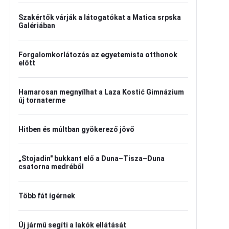
Szakértők várják a látogatókat a Matica srpska
Galériában
Forgalomkorlátozás az egyetemista otthonok
előtt
Hamarosan megnyílhat a Laza Kostić Gimnázium
új tornaterme
Hitben és múltban gyökerező jövő
„Stojadin" bukkant elő a Duna–Tisza–Duna
csatorna medréből
Több fát ígérnek
Új jármű segíti a lakók ellátását