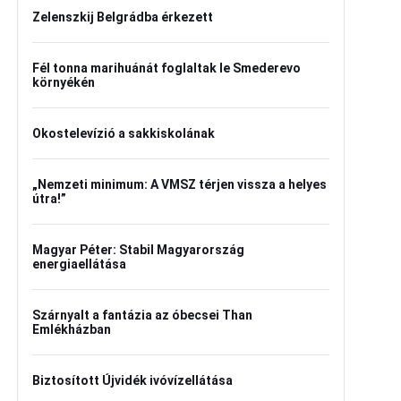
Zelenszkij Belgrádba érkezett
Fél tonna marihuánát foglaltak le Smederevo
környékén
Okostelevízió a sakkiskolának
„Nemzeti minimum: A VMSZ térjen vissza a helyes
útra!”
Magyar Péter: Stabil Magyarország
energiaellátása
Szárnyalt a fantázia az óbecsei Than
Emlékházban
Biztosított Újvidék ivóvízellátása