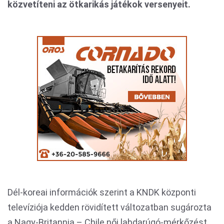
közvetíteni az ötkarikás játékok versenyeit.
Dél-koreai információk szerint a KNDK központi
televíziója kedden rövidített változatban sugározta
a Nagy-Britannia – Chile női labdarúgó-mérkőzést,