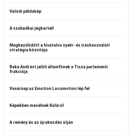
Valódi példakép
A szabadkai jégkartell
Megkezdődött a hivatalos nyelv- és íráshasználati
stratégia közvitája
Baka Andrást jelöli államfőnek a Tisza parlamenti
frakciója
Vasárnap az Emotion Locomotion lép fel
Képekben mesélnek Kúláról
A remény és az újrakezdés útján