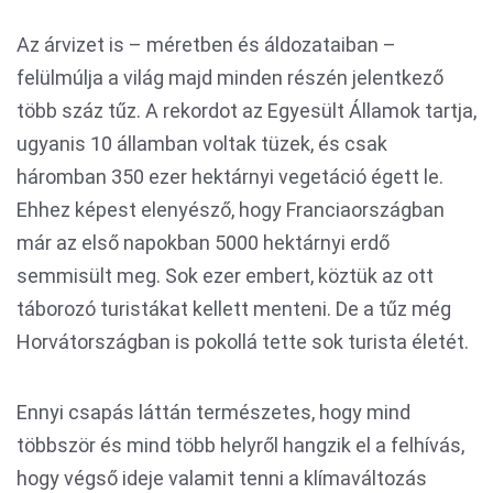
Az árvizet is – méretben és áldozataiban –
felülmúlja a világ majd minden részén jelentkező
több száz tűz. A rekordot az Egyesült Államok tartja,
ugyanis 10 államban voltak tüzek, és csak
háromban 350 ezer hektárnyi vegetáció égett le.
Ehhez képest elenyésző, hogy Franciaországban
már az első napokban 5000 hektárnyi erdő
semmisült meg. Sok ezer embert, köztük az ott
táborozó turistákat kellett menteni. De a tűz még
Horvátországban is pokollá tette sok turista életét.
Ennyi csapás láttán természetes, hogy mind
többször és mind több helyről hangzik el a felhívás,
hogy végső ideje valamit tenni a klímaváltozás