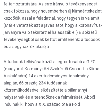
feltartoztatására. Az erre irányuló tevékenységet
csak fokozza, hogy novemberben új klímaértekezlet
kezdődik, azzal a feladattal, hogy tegyen is valamit.
(Már elvetették azt a javaslatot, hogy a koronavírus-
járványra való tekintettel halasszák el.) E sokrétű
tevékenységből csak kettőt említenénk: a tudósok
és az egyházfők akcióját.
A tudósok felhívása közül a legfontosabb a GIEC
(magyarul: Kormányközi Szakértői Csoport a Klíma
Alakulására) 14 ezer tudományos tanulmány
alapján, 66 ország 234 tudósának
közreműködésével elkészítette a pillanatnyi
helyzetnek és a teendőknek a felmérését. Abból
indulnak ki, hogy a XIX. század óta a Föld