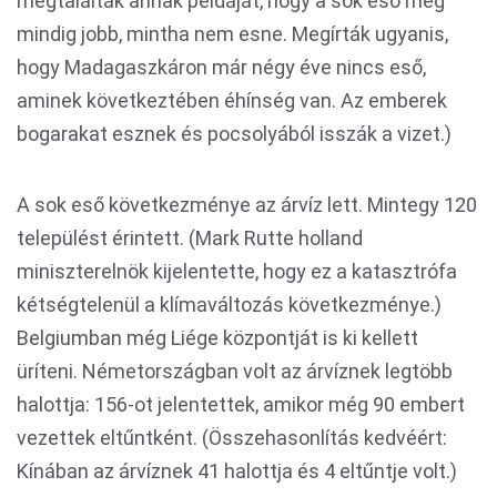
megtalálták annak példáját, hogy a sok eső még
mindig jobb, mintha nem esne. Megírták ugyanis,
hogy Madagaszkáron már négy éve nincs eső,
aminek következtében éhínség van. Az emberek
bogarakat esznek és pocsolyából isszák a vizet.)
A sok eső következménye az árvíz lett. Mintegy 120
települést érintett. (Mark Rutte holland
miniszterelnök kijelentette, hogy ez a katasztrófa
kétségtelenül a klímaváltozás következménye.)
Belgiumban még Liége központját is ki kellett
üríteni. Németországban volt az árvíznek legtöbb
halottja: 156-ot jelentettek, amikor még 90 embert
vezettek eltűntként. (Összehasonlítás kedvéért:
Kínában az árvíznek 41 halottja és 4 eltűntje volt.)