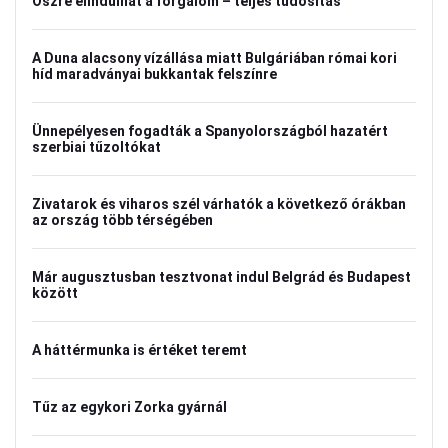
Őszre elindulhat a forgalom – teljes tudósítás
A Duna alacsony vízállása miatt Bulgáriában római kori
híd maradványai bukkantak felszínre
Ünnepélyesen fogadták a Spanyolországból hazatért
szerbiai tűzoltókat
Zivatarok és viharos szél várhatók a következő órákban
az ország több térségében
Már augusztusban tesztvonat indul Belgrád és Budapest
között
A háttérmunka is értéket teremt
Tűz az egykori Zorka gyárnál