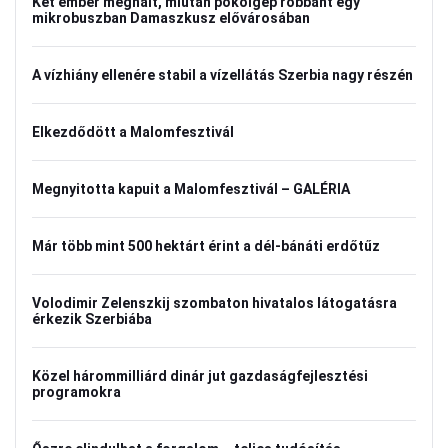
Két ember meghalt, miután pokolgép robbant egy
mikrobuszban Damaszkusz elővárosában
A vízhiány ellenére stabil a vízellátás Szerbia nagy részén
Elkezdődött a Malomfesztivál
Megnyitotta kapuit a Malomfesztivál – GALÉRIA
Már több mint 500 hektárt érint a dél-bánáti erdőtűz
Volodimir Zelenszkij szombaton hivatalos látogatásra
érkezik Szerbiába
Közel hárommilliárd dinár jut gazdaságfejlesztési
programokra