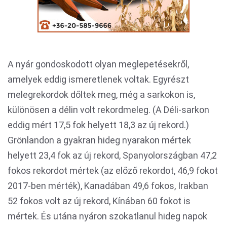
A nyár gondoskodott olyan meglepetésekről,
amelyek eddig ismeretlenek voltak. Egyrészt
melegrekordok dőltek meg, még a sarkokon is,
különösen a délin volt rekordmeleg. (A Déli-sarkon
eddig mért 17,5 fok helyett 18,3 az új rekord.)
Grönlandon a gyakran hideg nyarakon mértek
helyett 23,4 fok az új rekord, Spanyolországban 47,2
fokos rekordot mértek (az előző rekordot, 46,9 fokot
2017-ben mérték), Kanadában 49,6 fokos, Irakban
52 fokos volt az új rekord, Kínában 60 fokot is
mértek. És utána nyáron szokatlanul hideg napok