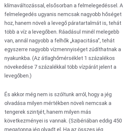
klímaváltozással, elsősorban a felmelegedéssel. A
felmelegedés ugyanis nemcsak nagyobb hőséget
hoz, hanem növeli a levegő páratartalmát is, tehát
több a víz a levegőben. Ráadásul minél melegebb
van, annál nagyobb a felhők „kapacitása”, tehát
egyszerre nagyobb vízmennyiséget zúdíthatnak a
nyakunkba. (Az átlaghőmérséklet 1 százalékos
növekedése 7 százalékkal több vízpárát jelent a
levegőben.)
És akkor még nem is szóltunk arról, hogy a jég
olvadása milyen mértékben növeli nemcsak a
tengerek szintjét, hanem milyen más
következményei is vannak. (Szibériában eddig 450
megatonna jég olvadt el. Ha az összes jég