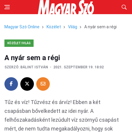
Magyar Szó Online
Közélet
Világ
A nyár sem a régi
KÖZÉLET/VILÁG
A nyár sem a régi
SZERZŐ:
BÁLINT ISTVÁN
2021. SZEPTEMBER 19. 18:02
Tűz és víz! Tűzvész és árvíz! Ebben a két
csapásban bővelkedett az idei nyár. A
felhőszakadásként lezúdult víz szörnyű csapást
mért, de nem tudta megakadályozni, hogy sok