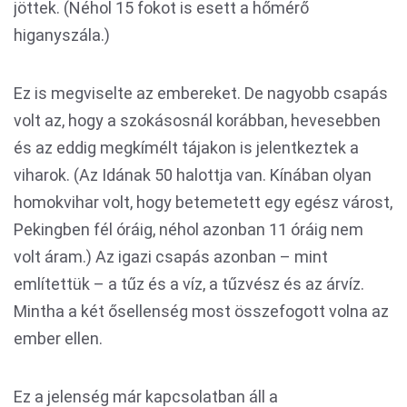
jöttek. (Néhol 15 fokot is esett a hőmérő
higanyszála.)
Ez is megviselte az embereket. De nagyobb csapás
volt az, hogy a szokásosnál korábban, hevesebben
és az eddig megkímélt tájakon is jelentkeztek a
viharok. (Az Idának 50 halottja van. Kínában olyan
homokvihar volt, hogy betemetett egy egész várost,
Pekingben fél óráig, néhol azonban 11 óráig nem
volt áram.) Az igazi csapás azonban – mint
említettük – a tűz és a víz, a tűzvész és az árvíz.
Mintha a két ősellenség most összefogott volna az
ember ellen.
Ez a jelenség már kapcsolatban áll a